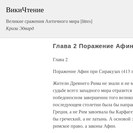
ВикиЧтение
Великие сражения Античного мира [litres]
Кризи Эдвард
Глава 2 Поражение Афин п
Глава 2
Поражение Афин при Сиракузах (413 г. 
Жители Древнего Рима не знали и не м
судьбе всего западного мира отразитс
победоносном завершении того велико
последующем столетии была бы направл
Греция, а не Рим завоевала бы Карфа
бы греческий, а не латынь. А основой
римское право, а законы Афин.