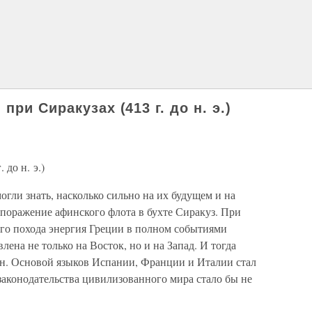
ри Сиракузах (413 г. до н. э.)
до н. э.)
огли знать, насколько сильно на их будущем и на
я поражение афинского флота в бухте Сиракуз. При
го похода энергия Греции в полном событиями
ена не только на Восток, но и на Запад. И тогда
ген. Основой языков Испании, Франции и Италии стал
 законодательства цивилизованного мира стало бы не