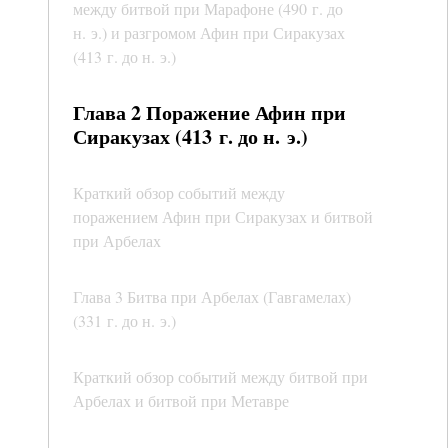
между битвой при Марафоне (490 г. до
н. э.) и разгромом Афин при Сиракузах
(413 г. до н. э.)
Глава 2 Поражение Афин при
Сиракузах (413 г. до н. э.)
Краткий обзор событий между
поражением Афин при Сиракузах и битвой
при Арбелах
Глава 3 Битва при Арбелах (Гавгамелах)
(331 г. до н. э.)
Краткий обзор событий между битвой при
Арбелах и битвой при Метавре