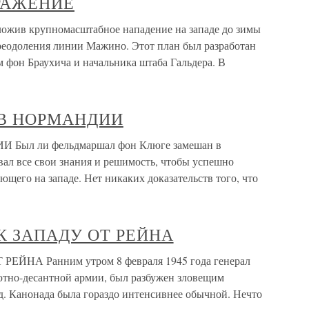
ОРАЖЕНИЕ
ив крупномасштабное нападение на западе до зимы
преодоления линии Мажино. Этот план был разработан
 фон Браухича и начальника штаба Гальдера. В
 В НОРМАНДИИ
Был ли фельдмаршал фон Клюге замешан в
овал все свои знания и решимость, чтобы успешно
щего на западе. Нет никаких доказательств того, что
 К ЗАПАДУ ОТ РЕЙНА
ЕЙНА Ранним утром 8 февраля 1945 года генерал
тно-десантной армии, был разбужен зловещим
д. Канонада была гораздо интенсивнее обычной. Нечто