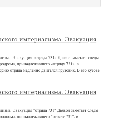
нского империализма. Эвакуация
лизма. Эвакуация «отряда 731» Дьявол заметает следы
эродрома, принадлежавшего «отряду 731», в
орию отряда медленно двигался грузовик. В его кузове
нского империализма. Эвакуация
лизма. Эвакуация "отряда 731" Дьявол заметает следы
эродрома, принадлежавшего "отряду 731", в