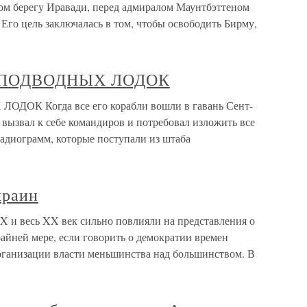
гом берегу Иравади, перед адмиралом Маунтбэттеном
 Его цель заключалась в том, чтобы освободить Бирму,
Е ПОДВОДНЫХ ЛОДОК
ОК Когда все его корабли вошли в гавань Сент-
 вызвал к себе командиров и потребовал изложить все
 радиограмм, которые поступали из штаба
краин
X и весь XX век сильно повлияли на представления о
райней мере, если говорить о демократии времен
рганизации власти меньшинства над большинством. В