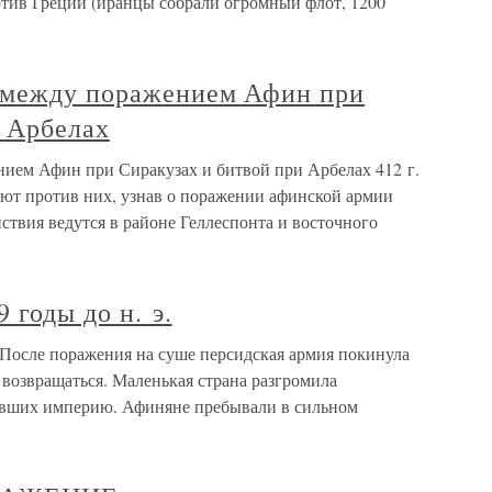
отив Греции (иранцы собрали огромный флот, 1200
 между поражением Афин при
и Арбелах
ием Афин при Сиракузах и битвой при Арбелах 412 г.
ают против них, узнав о поражении афинской армии
твия ведутся в районе Геллеспонта и восточного
 годы до н. э.
 После поражения на суше персидская армия покинула
 возвращаться. Маленькая страна разгромила
авших империю. Афиняне пребывали в сильном