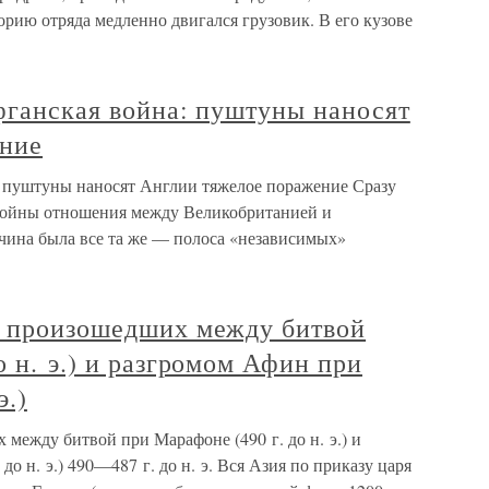
орию отряда медленно двигался грузовик. В его кузове
афганская война: пуштуны наносят
ение
а: пуштуны наносят Англии тяжелое поражение Сразу
войны отношения между Великобританией и
чина была все та же — полоса «независимых»
, произошедших между битвой
о н. э.) и разгромом Афин при
э.)
между битвой при Марафоне (490 г. до н. э.) и
до н. э.) 490—487 г. до н. э. Вся Азия по приказу царя