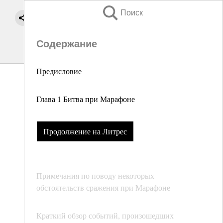
Поиск
Содержание
Предисловие
Глава 1 Битва при Марафоне
Продолжение на Литрес
Примечания по поводу некоторых
обстоятельств сражения при Марафоне
Краткий обзор событий, произошедших