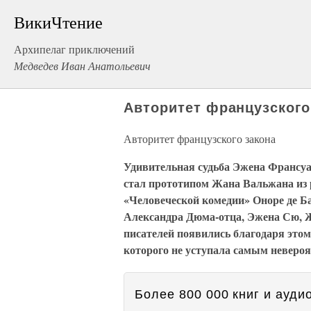
ВикиЧтение
Архипелаг приключений
Медведев Иван Анатольевич
Авторитет французского
Авторитет французского закона
Удивительная судьба Эжена Франсуа
стал прототипом Жана Вальжана из 
«Человеческой комедии» Оноре де Б
Александра Дюма-отца, Эжена Сю, Ж
писателей появились благодаря это
которого не уступала самым неверо
Более 800 000 книг и аудио