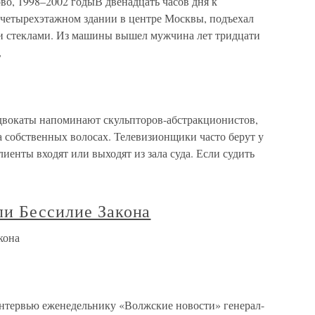
 1998–2002 годыВ двенадцать часов дня к
четырехэтажном здании в центре Москвы, подъехал
и стеклами. Из машины вышел мужчина лет тридцати
,
двокаты напоминают скульпторов-абстракционистов,
а собственных волосах. Телевизионщики часто берут у
лиенты входят или выходят из зала суда. Если судить
ли Бессилие Закона
кона
 интервью еженедельнику «Волжские новости» генерал-