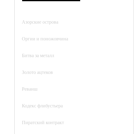
Азорские острова
Оргии и поножовчина
Битва за металл
Золото ацтеков
Реванш
Кодекс флибустьера
Пиратский контракт