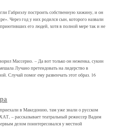
гли Габриэлу построить собственную хижину, и он
ре». Через год у них родился сын, которого назвали
 приютивших его людей, хотя в полной мере так и не
ворил Массерио. – Да вот только он неженка, сукин
мешала Лучано претендовать на лидерство в
ной. Случай помог ему развенчать этот образ. 16
тра
 приехали в Македонию, там уже знали о русском
 МХАТ, – рассказывает театральный режиссер Вадим
первым делом поинтересовался у местной