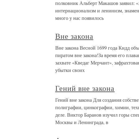
полковник Альберт Макашов заявил: «Я
интернационализм и ленинизм, знамен 
много у нас появилось
Вне закона
Вне закона Весной 1699 года Кидд объ
пиратом вне закона!За время его плав
захвате «Кведаг Мерчант», зафрахтов
убытки своих
Гений вне закона
Гений вне закона Для создания собств
полиграфии, цинкографии, химии, тех
деле. Виктор Баранов изучил горы сп
Москвы и Ленинграда, в