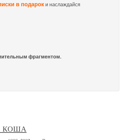
писки в подарок
и наслаждайся
омительным фрагментом.
Т КОША