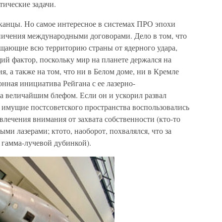
ические задачи.
канцы. Но самое интересное в системах ПРО эпохи
аничения международными договорами. Дело в том, что
ающие всю территорию страны от ядерного удара,
ий фактор, поскольку мир на планете держался на
, а также на том, что ни в Белом доме, ни в Кремле
онная инициатива Рейгана с ее лазерно-
а величайшим блефом. Если он и ускорил развал
ь имущие постсоветского пространства воспользовались
влечения внимания от захвата собственности (кто-то
ми лазерами; ктото, наоборот, похвалялся, что за
 гамма-лучевой дубинкой).