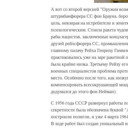
А вот со второй версией "Оружия возм
штурмбанфюрера СС фон Брауна, борот
цель, невзирая на истребители и зенит
психологическим. Стоила ракета чудов
рабы нацистов, заключенные концлагер
друзей рейхсфюрера СС, промышленни
главному палачу Рейха Генриху Гиммле
практиковались уже на заре ракетной 
была крайне низка. Третьему Рейху ег
военных специалистов проблема проти
место. Особенно после того, как низк
компенсировать всесокрушающей мощь
додумался до этого фон Нейман).
С 1956 года СССР развернул работы п
секретности была обозначена буквой "
построили полигон, и уже 4 марта 1961
В ходе работ был создан уникальный 