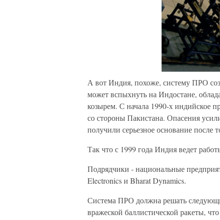
А вот Индия, похоже, систему ПРО соз
может вспыхнуть на Индостане, облад
козырем. С начала 1990-х индийское п
со стороны Пакистана. Опасения усил
получили серьезное основание после т
Так что с 1999 года Индия ведет раб
Подрядчики - национальные предприят
Electronics и Bharat Dynamics.
Система ПРО должна решать следующие
вражеской баллистической ракеты, что