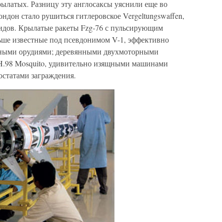
крылатых. Разницу эту англосаксы уяснили еще во
ондон стало рушиться гитлеровское Vergeltungswaffen,
видов. Крылатые ракеты Fzg-76 с пульсирующим
ьше известные под псевдонимом V-1, эффективно
тными орудиями; деревянными двухмоторными
.98 Mosquito, удивительно изящными машинами
остатами заграждения.