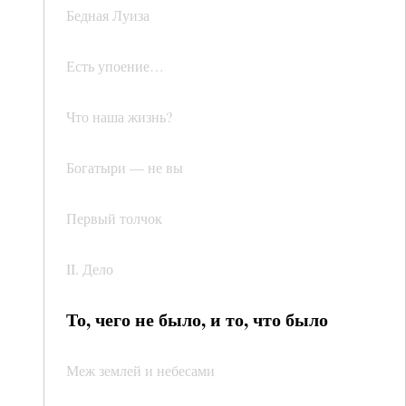
Бедная Луиза
Есть упоение…
Что наша жизнь?
Богатыри — не вы
Первый толчок
II. Дело
То, чего не было, и то, что было
Меж землей и небесами