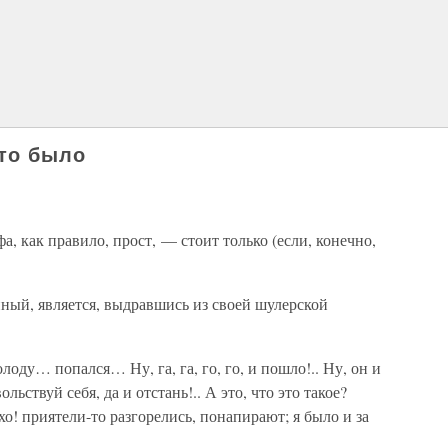
что было
, как правило, прост, — стоит только (если, конечно,
ный, является, выдравшись из своей шулерской
оду… попался… Ну, га, га, го, го, и пошло!.. Ну, он и
вольствуй себя, да и отстань!.. А это, что это такое?
хо! приятели-то разгорелись, понапирают; я было и за