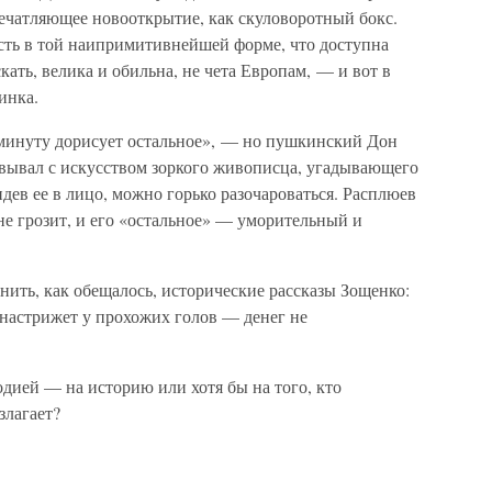
впечатляющее новооткрытие, как скуловоротный бокс.
сть в той наипримитивнейшей форме, что доступна
кать, велика и обильна, не чета Европам, — и вот в
инка.
в минуту дорисует остальное», — но пушкинский Дон
совывал с искусством зоркого живописца, угадывающего
дев ее в лицо, можно горько разочароваться. Расплюев
 не грозит, и его «остальное» — уморительный и
нить, как обещалось, исторические рассказы Зощенко:
астрижет у прохожих голов — денег не
дией — на историю или хотя бы на того, кто
злагает?