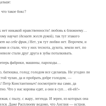
дальше:
 что такое бокс?
их нет никакой нравственности! любовь к ближнему…
тому научат
(делает жест рукой)
, так тут этакого
ет на себе фрак.)
Нет, уж тут любви нет. Впрочем, и
ми и стали, что у них теснота, духота, земли нет, по
неволе стали друг друга в зубы поталкивать.
 теперь фабрики, машины, пароходы…
о, батюшка, голод; голодом все сделаешь. Не угодно ли
устой чулан, да и пробрать добре голодом, —
ь! Петр Константиныч! посмотрите вы сами, да
но. Что у нас коровы едят, а они в суп… ей-ей!»
ая, с пылу, с жару, легенда. И зерен, из которых она
челся. Даже Расплюеву ведомо, что Англия — остров.