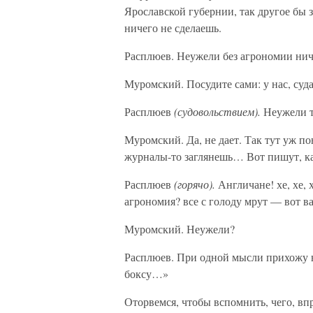
Ярославской губернии, так другое бы 
ничего не сделаешь.
Расплюев. Неужели без агрономии нич
Муромский. Посудите сами: у нас, судар
Расплюев
(судовольствием).
Неужели та
Муромский. Да, не дает. Так тут уж по
журналы-то заглянешь… Вот пишут, ка
Расплюев
(горячо).
Англичане! хе, хе, 
агрономия? все с голоду мрут — вот в
Муромский. Неужели?
Расплюев. При одной мысли прихожу в
боксу…»
Оторвемся, чтобы вспомнить, чего, вп