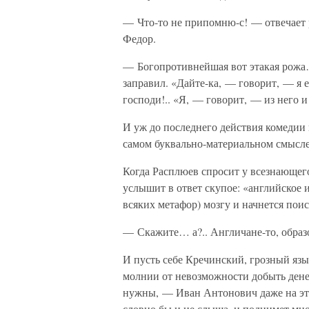
— Что-то не припомню-с! — отвечает 
Федор.
— Богопротивнейшая вот этакая рожа… 
заправил. «Дайте-ка, — говорит, — я е
господи!.. «Я, — говорит, — из нег
И уж до последнего действия комедии 
самом буквально-материальном смысле
Когда Расплюев спросит у всезнающего
услышит в ответ скупое: «английское и
всяких метафор) мозгу и начнется поис
— Скажите… а?.. Англичане-то, обра
И пусть себе Кречинский, грозный язы
молнии от невозможности добыть денег
нужны, — Иван Антонович даже на эт
словно бы и не слыша, и поднимет мно