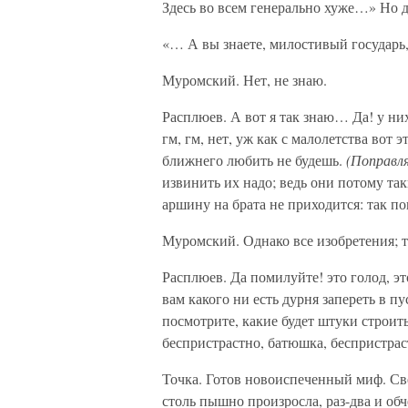
Здесь во всем генерально хуже…» Но 
«… А вы знаете, милостивый государь,
Муромский. Нет, не знаю.
Расплюев. А вот я так знаю… Да! у н
гм, гм, нет, уж как с малолетства вот э
ближнего любить не будешь.
(Поправля
извинить их надо; ведь они потому таки
аршину на брата не приходится: так по
Муромский. Однако все изобретения;
Расплюев. Да помилуйте! это голод, эт
вам какого ни есть дурня запереть в п
посмотрите, какие будет штуки строит
беспристрастно, батюшка, беспристраст
Точка. Готов новоиспеченный миф. Свеж
столь пышно произросла, раз-два и об