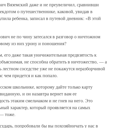
ич Вяземский даже и не преувеличил, сравнивши
екдотом о путешественнике, каковой, увидав в
упила ребенка, записал в путевой дневник: «В этой
ович не по чину затесался в разговор о ничтожном
рвому из них урону и поношения?
, его даже такая уничижительная предвзятость к
 объяснимая, не способна обратить в ничтожество, — а
ь лестном соседстве уже не покажутся неразборчивой
 чем придется и как попало.
сском школьнике, которому дайте только карту
 виданную, и он назавтра вернет вам ее
ость этаким смельчаком и не гнев на него. Это
ный характер, который проявляется на самых
— тоже.
дарь, попробовали бы вы похозяйничать у нас в