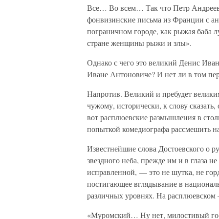
Все… Во всем… Так что Петр Андреев
фонвизинские письма из Франции с ан
пограничном городе, как рыжая баба л
стране женщины рыжи и злы».
Однако с чего это великий Денис Иван
Иване Антоновиче? И нет ли в том пе
Напротив. Великий и пребудет великим
чужому, исторически, к слову сказать,
вот расплюевские размышления в стол
попыткой комедиографа рассмешить нас
Известнейшие слова Достоевского о ру
звездного неба, прежде им и в глаза не
исправленной, — это не шутка, не горд
постигающее вглядывание в националь
различных уровнях. На расплюевском 
«Муромский… Ну нет, милостивый госу