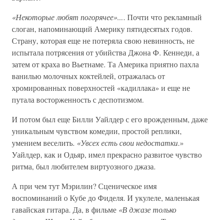
«Некоторые любят погорячее»...
. Почти что рекламный
слоган, напоминающий Америку пятидесятых годов.
Страну, которая еще не потеряла свою невинность, не
испытала потрясения от убийства Джона Ф. Кеннеди, а
затем от краха во Вьетнаме. Та Америка приятно пахла
ванилью молочных коктейлей, отражалась от
хромированных поверхностей «кадиллака» и еще не
путала восторженность с деспотизмом.
И потом был еще Билли Уайлдер с его врожденным, даже
уникальным чувством комедии, простой реплики,
умением веселить.
«Увсех есть свои недостатки
.»
Уайлдер, как и Одьяр, имел прекрасно развитое чувство
ритма, был любителем виртуозного джаза.
А при чем тут Мэрилин? Сценическое имя
воспоминаний о Кубе до Фиделя. И укулеле, маленькая
гавайская гитара. Да, в фильме
«В джазе только