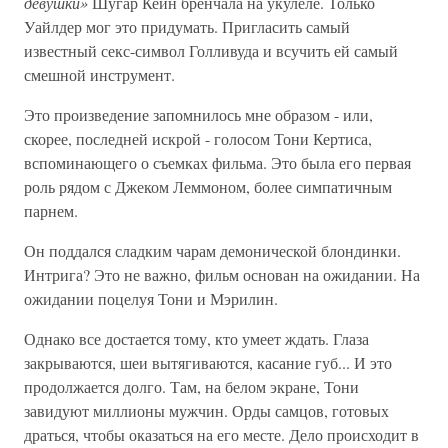
девушки»
Шугар Кейн бренчала на укулеле. Только
Уайлдер мог это придумать. Пригласить самый
известный секс-символ Голливуда и всучить ей самый
смешной инструмент.
Это произведение запомнилось мне образом - или,
скорее, последней искрой - голосом Тони Кертиса,
вспоминающего о съемках фильма. Это была его первая
роль рядом с Джеком Леммоном, более симпатичным
парнем.
Он поддался сладким чарам демонической блондинки.
Интрига? Это не важно, фильм основан на ожидании. На
ожидании поцелуя Тони и Мэрилин.
Однако все достается тому, кто умеет ждать. Глаза
закрываются, шеи вытягиваются, касание губ... И это
продолжается долго. Там, на белом экране, Тони
завидуют миллионы мужчин. Орды самцов, готовых
драться, чтобы оказаться на его месте. Дело происходит в