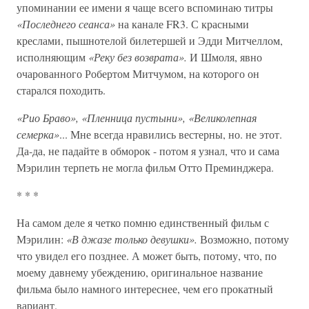
упоминании ее имени я чаще всего вспоминаю титры
«Последнего сеанса»
на канале FR3. С красными
креслами, пышнотелой билетершей и Эдди Митчеллом,
исполняющим
«Реку без возврата».
И Шмоля, явно
очарованного Робертом Митчумом, на которого он
старался походить.
«Рио Браво», «Пленница пустыни», «Великолепная
семерка»
... Мне всегда нравились вестерны, но. не этот.
Да-да, не падайте в обморок - потом я узнал, что и сама
Мэрилин терпеть не могла фильм Отто Преминджера.
* * *
На самом деле я четко помню единственный фильм с
Мэрилин:
«В джазе только девушки».
Возможно, потому
что увидел его позднее. А может быть, потому, что, по
моему давнему убеждению, оригинальное название
фильма было намного интереснее, чем его прокатный
вариант.