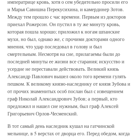
императрице кровь, хотя о сем убедительно просили его
и Марья Савишна Перекусихина, и камердинер Зотов.
Между тем прошло с час времени. Первым из докторов
приехал Рожерсон. Он пустил в ту же минуту кровь,
которая пошла хорошо; приложил к ногам шпанские
мухи, но был, однако же, с прочими докторами одного
мнения, что удар последовал в голову и был
смертельным. Несмотря на сие, прилагаемы были до
последней минуты ее жизни все старания; искусство и
усердие не переставали действовать. Великий князь
Александр Павлович вышел около того времени гулять
пешком. К великому князю-наследнику от князя Зубова и
от прочих знаменитых особ послан был с извещением
граф Николай Александрович Зубов; а первый, кто
предложил и нашел сие нужным, был граф Алексей
Григорьевич Орлов-Чесменский.
В тот самый день наследник кушал на гатчинской
мельнице, в 5 верстах от дворца его. Перед обедом, когда