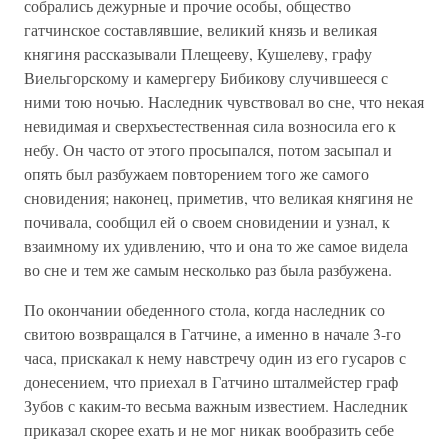
собрались дежурные и прочие особы, общество
гатчинское составлявшие, великий князь и великая
княгиня рассказывали Плещееву, Кушелеву, графу
Виельгорскому и камергеру Бибикову случившееся с
ними тою ночью. Наследник чувствовал во сне, что некая
невидимая и сверхъестественная сила возносила его к
небу. Он часто от этого просыпался, потом засыпал и
опять был разбужаем повторением того же самого
сновидения; наконец, приметив, что великая княгиня не
почивала, сообщил ей о своем сновидении и узнал, к
взаимному их удивлению, что и она то же самое видела
во сне и тем же самым несколько раз была разбужена.
По окончании обеденного стола, когда наследник со
свитою возвращался в Гатчине, а именно в начале 3-го
часа, прискакал к нему навстречу один из его гусаров с
донесением, что приехал в Гатчино шталмейстер граф
Зубов с каким-то весьма важным известием. Наследник
приказал скорее ехать и не мог никак вообразить себе