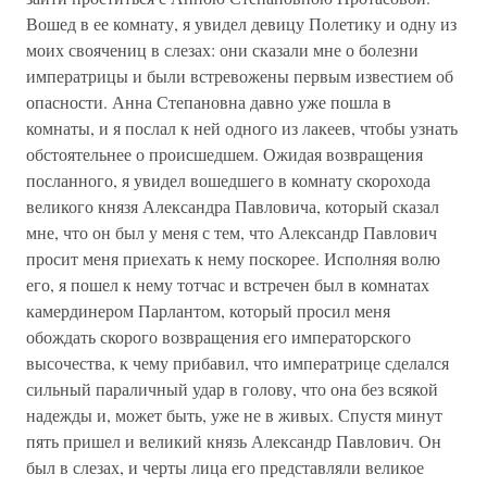
Вошед в ее комнату, я увидел девицу Полетику и одну из
моих своячениц в слезах: они сказали мне о болезни
императрицы и были встревожены первым известием об
опасности. Анна Степановна давно уже пошла в
комнаты, и я послал к ней одного из лакеев, чтобы узнать
обстоятельнее о происшедшем. Ожидая возвращения
посланного, я увидел вошедшего в комнату скорохода
великого князя Александра Павловича, который сказал
мне, что он был у меня с тем, что Александр Павлович
просит меня приехать к нему поскорее. Исполняя волю
его, я пошел к нему тотчас и встречен был в комнатах
камердинером Парлантом, который просил меня
обождать скорого возвращения его императорского
высочества, к чему прибавил, что императрице сделался
сильный параличный удар в голову, что она без всякой
надежды и, может быть, уже не в живых. Спустя минут
пять пришел и великий князь Александр Павлович. Он
был в слезах, и черты лица его представляли великое