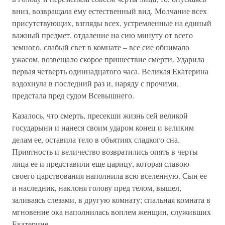
вниз, возвращала ему естественный вид. Молчание всех
присутствующих, взгляды всех, устремленные на единый
важный предмет, отдаление на сию минуту от всего
земного, слабый свет в комнате – все сие обнимало
ужасом, возвещало скорое пришествие смерти. Ударила
первая четверть одиннадцатого часа. Великая Екатерина
вздохнула в последний раз и, наряду с прочими,
предстала пред судом Всевышнего.
Казалось, что смерть, пресекши жизнь сей великой
государыни и нанеся своим ударом конец и великим
делам ее, оставила тело в объятиях сладкого сна.
Приятность и величество возвратились опять в черты
лица ее и представили еще царицу, которая славою
своего царствования наполнила всю вселенную. Сын ее
и наследник, наклоня голову пред телом, вышел,
заливаясь слезами, в другую комнату; спальная комната в
мгновение ока наполнилась воплем женщин, служивших
Екатерине.