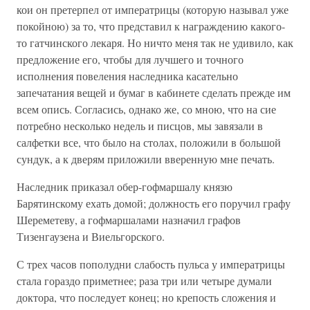
кои он претерпел от императрицы (которую называл уже
покойною) за то, что представил к награждению какого-
то гатчинского лекаря. Но ничто меня так не удивило, как
предложение его, чтобы для лучшего и точного
исполнения повеления наследника касательно
запечатания вещей и бумаг в кабинете сделать прежде им
всем опись. Согласись, однако же, со мною, что на сие
потребно несколько недель и писцов, мы завязали в
салфетки все, что было на столах, положили в большой
сундук, а к дверям приложили вверенную мне печать.
Наследник приказал обер-гофмаршалу князю
Барятинскому ехать домой; должность его поручил графу
Шереметеву, а гофмаршалами назначил графов
Тизенгаузена и Виельгорского.
С трех часов пополудни слабость пульса у императрицы
стала гораздо приметнее; раза три или четыре думали
доктора, что последует конец; но крепость сложения и