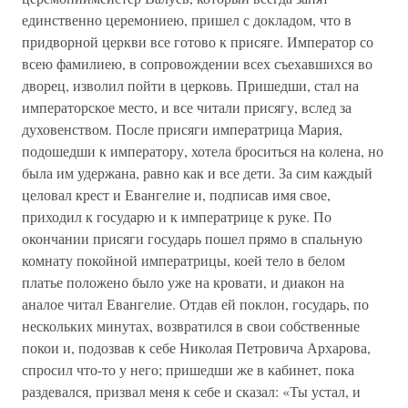
единственно церемониею, пришел с докладом, что в
придворной церкви все готово к присяге. Император со
всею фамилиею, в сопровождении всех съехавшихся во
дворец, изволил пойти в церковь. Пришедши, стал на
императорское место, и все читали присягу, вслед за
духовенством. После присяги императрица Мария,
подошедши к императору, хотела броситься на колена, но
была им удержана, равно как и все дети. За сим каждый
целовал крест и Евангелие и, подписав имя свое,
приходил к государю и к императрице к руке. По
окончании присяги государь пошел прямо в спальную
комнату покойной императрицы, коей тело в белом
платье положено было уже на кровати, и диакон на
аналое читал Евангелие. Отдав ей поклон, государь, по
нескольких минутах, возвратился в свои собственные
покои и, подозвав к себе Николая Петровича Архарова,
спросил что-то у него; пришедши же в кабинет, пока
раздевался, призвал меня к себе и сказал: «Ты устал, и