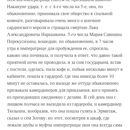
Накануне удара, т. е. с 4-го числа на 5-е, она, по
обыкновению, принимала свое общество в спальной
комнате, разговаривала очень много о кончине
сардинского короля и стращала смертью Льва
Александровича Нарышкина. 5-го числа Мария Савишна
Перекусихина, вошедши, по обыкновению, в 7 часов
утра к императрице для пробуждения ее, спросила,
каково она почивала, и получила в ответ, что давно такой
приятной ночи не проводила, и за сим государыня, встав
с постели, оделась, пила кофе и, побыв несколько минут в
кабинете, пошла в гардероб, где она никогда более 10
минут не оставалась, по выходе же оттуда обыкновенно
призывала камердинеров для приказания, кого принять
из приходивших ежедневно с делами. В сей день она с
лишком полчаса не выходила из гардероба, и камердинер
Тюльпин, вообразив, что она пошла гулять в Эрмитаж,
сказал о сем Зотову; но этот, посмотрев в шкаф, где
лежали шубы и муфты императрицы (кои она всегда сама