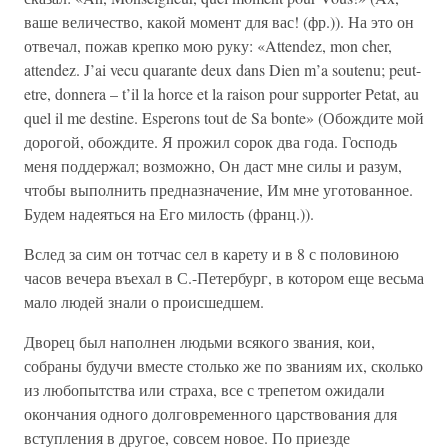
ваше величество, какой момент для вас! (фр.)). На это он
отвечал, пожав крепко мою руку: «Attendez, mon cher,
attendez. J’ai vecu quarante deux dans Dien m’a soutenu; peut-
etre, donnera – t’il la horce et la raison pour supporter Petat, au
quel il me destine. Esperons tout de Sa bonte» (Обождите мой
дорогой, обождите. Я прожил сорок два года. Господь
меня поддержал; возможно, Он даст мне силы и разум,
чтобы выполнить предназначение, Им мне уготованное.
Будем надеяться на Его милость (франц.)).
Вслед за сим он тотчас сел в карету и в 8 с половиною
часов вечера въехал в С.-Петербург, в котором еще весьма
мало людей знали о происшедшем.
Дворец был наполнен людьми всякого звания, кои,
собраны будучи вместе столько же по званиям их, сколько
из любопытства или страха, все с трепетом ожидали
окончания одного долговременного царствования для
вступления в другое, совсем новое. По приезде