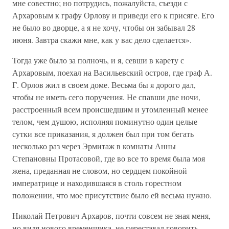
мне совестно; но потрудись, пожалуйста, съезди с
Архаровым к графу Орлову и приведи его к присяге. Его
не было во дворце, а я не хочу, чтобы он забывал 28
июня. Завтра скажи мне, как у вас дело сделается».
Тогда уже было за полночь, и я, севши в карету с
Архаровым, поехал на Васильевский остров, где граф А.
Г. Орлов жил в своем доме. Весьма бы я дорого дал,
чтобы не иметь сего поручения. Не спавши две ночи,
расстроенный всем происшедшим и утомленный менее
телом, чем душою, исполняя поминутно один целые
сутки все приказания, я должен был при том бегать
несколько раз через Эрмитаж в комнаты Анны
Степановны Протасовой, где во все то время была моя
жена, преданная не словом, но сердцем покойной
императрице и находившаяся в столь горестном
положении, что мое присутствие было ей весьма нужно.
Николай Петрович Архаров, почти совсем не зная меня,
но видя нового временщика, не переставал говорить