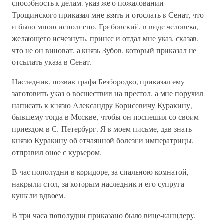
способность к делам; указ же о пожаловании
Трощинского приказал мне взять и отослать в Сенат, что
и было мною исполнено. Грибовский, в виде человека,
желающего исчезнуть, принес и отдал мне указ, сказав,
что не он виноват, а князь Зубов, который приказал не
отсылать указа в Сенат.
Наследник, позвав графа Безбородко, приказал ему
заготовить указ о восшествии на престол, а мне поручил
написать к князю Александру Борисовичу Куракину,
бывшему тогда в Москве, чтобы он поспешил со своим
приездом в С.-Петербург. Я в моем письме, дав знать
князю Куракину об отчаянной болезни императрицы,
отправил оное с курьером.
В час пополудни в коридоре, за спальною комнатой,
накрыли стол, за которым наследник и его супруга
кушали вдвоем.
В три часа пополудни приказано было вице-канцлеру,