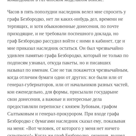
Часов в пять пополудни наследник велел мне спросить у
графа Безбородко, нет ли каких-нибудь дел, времени не
терпящих, и хотя обыкновенные донесения, по почте
приходящие, и не требовали поспешного доклада, но
граф Безбородко рассудил войти с ними в кабинет, где и
мне приказал наследник остаться. Он был чрезвычайно
удивлен памятью графа Безбородко, который не только по
подписям узнавал, откуда пакеты, но и писавших
называл по именам. Сие не так покажется чрезвычайным,
когда отличим бумаги одни от других: все были или от
генерал-губернаторов, или от начальников разных частей,
кои еженедельно, для формы, присылали государыне
свои донесения, а важные и интересные дела
предоставляли переписке с князем Зубовым, графом
Салтыковым и генерал-прокурором. При входе графа
Безбородко с бумагами наследник сказал ему, показывая
на меня: «Вот человек, от которого у меня нет ничего
скрытного!» Когда же граф Безбородко, окончив, вышел