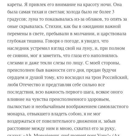
кареты. Я привлек его внимание на красоту ночи. Она
была самая тихая и светлая; холода было не более 3
градусов; луна то показывалась из-за облаков, то опять за
оные скрывалась. Стихии, как бы в ожидании важной
перемены в свете, пребывали в молчании, и царствовала
глубокая тишина. Говоря о погоде, я увидел, что
наследник устремил взгляд свой на луну, и, при полном
ее сиянии, мог я заметить, что глаза его наполнялись
слезами и даже текли слезы по лицу. С моей стороны,
преисполнен быв важности сего дня, предан будучи
сердцем и душой тому, кто восходил на трон Российский,
любя Отечество и представляя себе сильно все
последствия, всю важность первого шага, всякое оного
влияние на чувства преисполненного здоровьем,
пылкостью и необычайным воображением самовластного
монарха, отвыкшего владеть собою, я не мог
воздержаться от повелительного движения и, забыв
расстояние между ним и мною, схватил его за руку,
сказал: «Ah, Monseigneur, quel moment pour Vous!» (Ax,