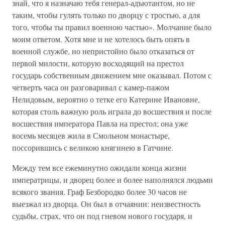
знай, что я назначаю тебя генерал-адъютантом, но не
таким, чтобы гулять только по дворцу с тростью, а для
того, чтобы ты правил военною частью». Молчание было
моим ответом. Хотя мне и не хотелось быть опять в
военной службе, но непристойно было отказаться от
первой милости, которую восходящий на престол
государь собственным движением мне оказывал. Потом с
четверть часа он разговаривал с камер-пажом
Нелидовым, вероятно о тетке его Катерине Ивановне,
которая столь важную роль играла до восшествия и после
восшествия императора Павла на престол; она уже
восемь месяцев жила в Смольном монастыре,
поссорившись с великою княгинею в Гатчине.
Между тем все ежеминутно ожидали конца жизни
императрицы, и дворец более и более наполнялся людьми
всякого звания. Граф Безбородко более 30 часов не
выезжал из дворца. Он был в отчаянии: неизвестность
судьбы, страх, что он под гневом нового государя, и