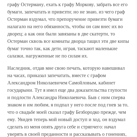
графу Остерману, ехать к графу Моркову, забрать все его
бумаги, запечатать и привезти; но не знаю, из чего граф
Остерман вздумал, что препоручение привезти бумаги
налагало на него обязанность, чтобы он сам внес их во
дворец; а как они были завязаны в две скатерти, то
Остерман сквозь все комнаты дворца тащил эти две кипы
бумаг точно так, как дети, играя, таскают маленькие
салазки, нагруженные не по силам их.
Наследник, отдав мне свою печать, которую навешивал
на часах, приказал запечатать, вместе с графом
Александром Николаевичем Самойловым, кабинет
государыни. Тут я имел еще два доказательства глупости
и подлости Александра Николаевича. Быв с ним сперва
знаком и им любим, я подпал у него после под гнев за то,
что о свадьбе моей сказал графу Безбородко прежде, чем
ему. Увидев теперь мой новый доступ и ход, он вздумал
сделать из меня опять друга себе и стряпчего: начал
уверять в своей преданности и рассказывать о гонениях,