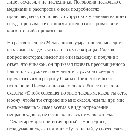
лице государя, а не наследника. Поговорив несколько с
медиками и расспросив о всех подробностях
происшедшего, он пошел с супругою в угольный кабинет
и туда призывал тех, с коими хотел разговаривать или
коим что-либо приказывал.
На рассвете, через 24 часа после удара, пошел наследник
в ту комнату, где лежало тело императрицы. Сделав
вопрос докторам, имеют ли они надежду, и получив в
ответ, что никакой, он приказал позвать преосвященного
Гавриила с духовенством читать глухую исповедь и
причастить императрицу Святых Тайн, что и было
исполнено. Потом он позвал меня в кабинет и изволил
сказать: «Я тебя совершенно знаю таковым, каков ты есть,
и хочу, чтобы ты откровенно мне сказал, чем ты при мне
быть желаешь?» Имея всегда в виду истребление
неправосудия, я, не останавливаясь нимало, отвечал:
«Секретарем для принятия просьб». Наследник,
позадумавшись, сказал мне: «Тут я не найду своего счета;