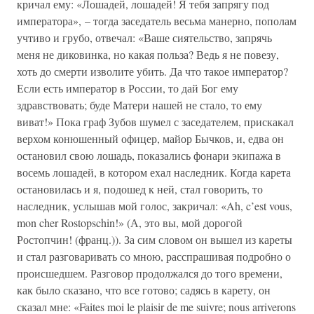
кричал ему: «Лошадей, лошадей! Я тебя запрягу под
императора», – тогда заседатель весьма манерно, пополам
учтиво и грубо, отвечал: «Ваше сиятельство, запрячь
меня не диковинка, но какая польза? Ведь я не повезу,
хоть до смерти изволите убить. Да что такое император?
Если есть император в России, то дай Бог ему
здравствовать; буде Матери нашей не стало, то ему
виват!» Пока граф Зубов шумел с заседателем, прискакал
верхом конюшенный офицер, майор Бычков, и, едва он
остановил свою лошадь, показались фонари экипажа в
восемь лошадей, в котором ехал наследник. Когда карета
остановилась и я, подошед к ней, стал говорить, то
наследник, услышав мой голос, закричал: «Ah, c’est vous,
mon cher Rostopschin!» (А, это вы, мой дорогой
Ростопчин! (франц.)). За сим словом он вышел из кареты
и стал разговаривать со мною, расспрашивая подробно о
происшедшем. Разговор продолжался до того времени,
как было сказано, что все готово; садясь в карету, он
сказал мне: «Faites moi le plaisir de me suivre; nous arriverons