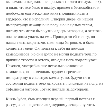
вынимала и надевала, не призывая никого из служащих),
и видя, что все было в шкафу, пришел в беспокойство и,
пообождав еще несколько минут, решился идти в
гардероб, что и исполнил. Отворив дверь, он нашел
императрицу лежащею на полу, но не целым телом,
потому что место было узко и дверь затворена, а от этого
она не могла упасть наземь. Приподняв ей голову, он
нашел глаза закрытыми, цвет лица багровым, и была
хрипота в горле. Он призвал к себе на помощь
камердинеров, но они долго не могли поднять тела по
причине тягости и оттого, что одна нога подвернулась.
Наконец, употребив еще несколько человек из
комнатных, они с великим трудом перенесли
императрицу в спальную комнату, но, будучи не в
состоянии поднять тело на кровать, положили на полу, на
сафьянном матрасе. Тотчас послали за докторами.
Князь Зубов, быв извещен первый, первый потерял и
рассудок: он не дозволил дежурному лекарю пустить