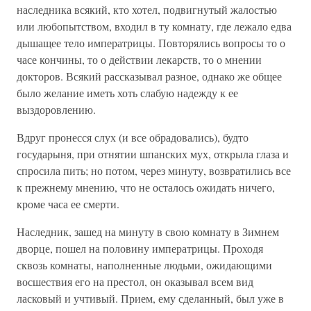
наследника всякий, кто хотел, подвигнутый жалостью
или любопытством, входил в ту комнату, где лежало едва
дышащее тело императрицы. Повторялись вопросы то о
часе кончины, то о действии лекарств, то о мнении
докторов. Всякий рассказывал разное, однако же общее
было желание иметь хоть слабую надежду к ее
выздоровлению.
Вдруг пронесся слух (и все обрадовались), будто
государыня, при отнятии шпанских мух, открыла глаза и
спросила пить; но потом, через минуту, возвратились все
к прежнему мнению, что не осталось ожидать ничего,
кроме часа ее смерти.
Наследник, зашед на минуту в свою комнату в Зимнем
дворце, пошел на половину императрицы. Проходя
сквозь комнаты, наполненные людьми, ожидающими
восшествия его на престол, он оказывал всем вид
ласковый и учтивый. Прием, ему сделанный, был уже в