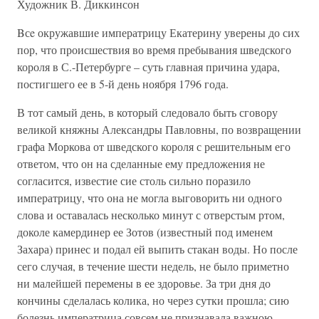
Художник В. Диккинсон
Bсe окружавшие императрицу Екатерину уверены до сих
пор, что происшествия во время пребывания шведского
короля в С.-Петербурге – суть главная причина удара,
постигшего ее в 5-й день ноября 1796 года.
В тот самый день, в который следовало быть сговору
великой княжны Александры Павловны, по возвращении
графа Моркова от шведского короля с решительным его
ответом, что он на сделанные ему предложения не
согласится, известие сие столь сильно поразило
императрицу, что она не могла выговорить ни одного
слова и оставалась несколько минут с отверстым ртом,
доколе камердинер ее Зотов (известный под именем
Захара) принес и подал ей выпить стакан воды. Но после
сего случая, в течение шести недель, не было приметно
ни малейшей перемены в ее здоровье. За три дня до
кончины сделалась колика, но через сутки прошла; сию
болезнь императрица совсем не признавала важною.