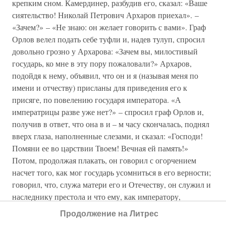
крепким сном. Камердинер, разбудив его, сказал: «Ваше
сиятельство! Николай Петрович Архаров приехал». –
«Зачем?» – «Не знаю: он желает говорить с вами». Граф
Орлов велел подать себе туфли и, надев тулуп, спросил
довольно грозно у Архарова: «Зачем вы, милостивый
государь, ко мне в эту пору пожаловали?» Архаров,
подойдя к нему, объявил, что он и я (называя меня по
имени и отчеству) присланы для приведения его к
присяге, по повелению государя императора. «А
императрицы разве уже нет?» – спросил граф Орлов и,
получив в ответ, что она в и – м часу скончалась, поднял
вверх глаза, наполненные слезами, и сказал: «Господи!
Помяни ее во царствии Твоем! Вечная ей память!»
Потом, продолжая плакать, он говорил с огорчением
насчет того, как мог государь усомниться в его верности;
говорил, что, служа матери его и Отечеству, он служил и
наследнику престола и что ему, как императору,
присягает с тем же чувством, как присягал и наследнику
Продолжение на Литрес
императрицы Екатерины. Все это он заключил