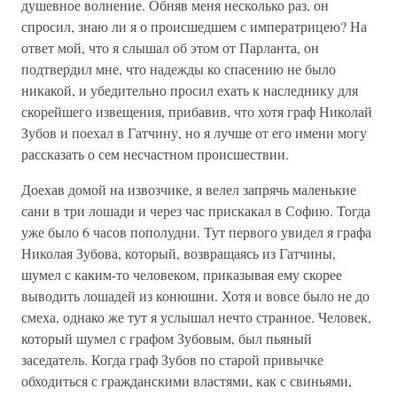
душевное волнение. Обняв меня несколько раз, он
спросил, знаю ли я о происшедшем с императрицею? На
ответ мой, что я слышал об этом от Парланта, он
подтвердил мне, что надежды ко спасению не было
никакой, и убедительно просил ехать к наследнику для
скорейшего извещения, прибавив, что хотя граф Николай
Зубов и поехал в Гатчину, но я лучше от его имени могу
рассказать о сем несчастном происшествии.
Доехав домой на извозчике, я велел запрячь маленькие
сани в три лошади и через час прискакал в Софию. Тогда
уже было 6 часов пополудни. Тут первого увидел я графа
Николая Зубова, который, возвращаясь из Гатчины,
шумел с каким-то человеком, приказывая ему скорее
выводить лошадей из конюшни. Хотя и вовсе было не до
смеха, однако же тут я услышал нечто странное. Человек,
который шумел с графом Зубовым, был пьяный
заседатель. Когда граф Зубов по старой привычке
обходиться с гражданскими властями, как с свиньями,