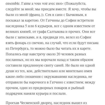
ensemble. I’aime a vous voir avec moi» (Пожалуйста,
следуйте за мной; мы приедем вместе. Я хочу, чтобы вы
были со мной (франц.)). Сев в сани с Бычковым, я
поскакал за каретою. От Гатчины до Софии встретили
наследника 5 или 6 курьеров, все с одним известием от
великих князей, от графа Салтыкова и прочих. Они все
были с записками, и я, предвидя это, велел из Софии
взять фонарь со свечою, на случай, что если будут письма
из Петербурга, то можно было бы читать их в карете.
Попались еще навстречу около 20 человек разных
посланных, но их мы ворочали назад и таким образом
составили предлинную свиту саней. Не было ни одной
души из тех, кои, действительно или мнительно имея
какие-либо сношения с окружавшими наследника, не
отправили бы нарочного в Гатчино с известием; между
прочим, один из придворных поваров и рыбный
подрядчик наняли курьера и послали.
Проехав Чесменский дворец, наследник вышел из