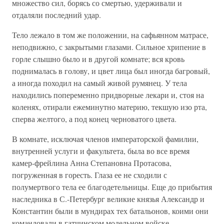
множество сил, борясь со смертью, удерживали и
отдаляли последний удар.
Тело лежало в том же положении, на сафьянном матрасе,
неподвижно, с закрытыми глазами. Сильное хрипение в
горле слышно было и в другой комнате; вся кровь
поднималась в голову, и цвет лица был иногда багровый,
а иногда походил на самый живой румянец. У тела
находились попеременно придворные лекари и, стоя на
коленях, отирали ежеминутно материю, текшую изо рта,
сперва желтого, а под конец черноватого цвета.
В комнате, исключая членов императорской фамилии,
внутренней услуги и факультета, была во все время
камер-фрейлина Анна Степановна Протасова,
погруженная в горесть. Глаза ее не сходили с
полумертвого тела ее благодетельницы. Еще до прибытия
наследника в С.-Петербург великие князья Александр и
Константин были в мундирах тех батальонов, коими они
командовали в гатчинском модельном войске.