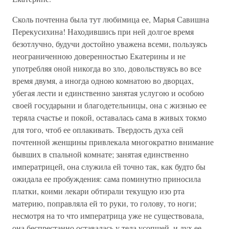
Сколь почтенна была тут любимица ее, Марья Савишна
Перекусихина! Находившись при ней долгое время
безотлучно, будучи достойно уважена всеми, пользуясь
неограниченною доверенностью Екатерины и не
употребляя оной никогда во зло, довольствуясь во все
время двумя, а иногда одною комнатою во дворцах,
убегая лести и единственно занятая услугою и особою
своей государыни и благодетельницы, она с жизнью ее
теряла счастье и покой, оставалась сама в живых токмо
для того, чтоб ее оплакивать. Твердость духа сей
почтенной женщины привлекала многократно внимание
бывших в спальной комнате; занятая единственно
императрицей, она служила ей точно так, как будто бы
ожидала ее пробуждения: сама поминутно приносила
платки, коими лекари обтирали текущую изо рта
материю, поправляла ей то руки, то голову, то ноги;
несмотря на то что императрица уже не существовала,
она беспрестанно оставалась у тела усопшей, и дух ее