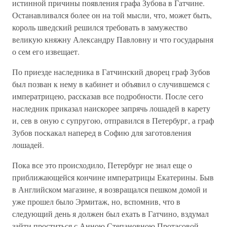
истинной причины появления графа Зубова в Гатчине.
Останавливался более он на той мысли, что, может быть,
король шведский решился требовать в замужество
великую княжну Александру Павловну и что государыня
о сем его извещает.
По приезде наследника в Гатчинский дворец граф Зубов
был позван к нему в кабинет и объявил о случившемся с
императрицею, рассказав все подробности. После сего
наследник приказал наискорее запрячь лошадей в карету
и, сев в оную с супругою, отправился в Петербург, а граф
Зубов поскакал наперед в Софию для заготовления
лошадей.
Пока все это происходило, Петербург не знал еще о
приближающейся кончине императрицы Екатерины. Быв
в Английском магазине, я возвращался пешком домой и
уже прошел было Эрмитаж, но, вспомнив, что в
следующий день я должен был ехать в Гатчино, вздумал
зайти проститься с Анною Степановною Протасовой.