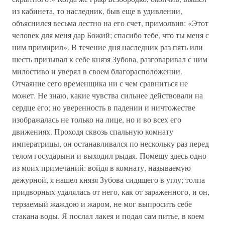
из кабинета, то наследник, быв еще в удивлении,
объяснился весьма лестно на его счет, примолвив: «Этот
человек для меня дар Божий; спасибо тебе, что ты меня с
ним примирил». В течение дня наследник раз пять или
шесть призывал к себе князя Зубова, разговаривал с ним
милостиво и уверял в своем благорасположении.
Отчаяние сего временщика ни с чем сравниться не
может. Не знаю, какие чувства сильнее действовали на
сердце его; но уверенность в падении и ничтожестве
изображалась не только на лице, но и во всех его
движениях. Проходя сквозь спальную комнату
императрицы, он останавливался по нескольку раз перед
телом государыни и выходил рыдая. Помещу здесь одно
из моих примечаний: войдя в комнату, называемую
дежурной, я нашел князя Зубова сидящего в углу; толпа
придворных удалялась от него, как от зараженного, и он,
терзаемый жаждою и жаром, не мог выпросить себе
стакана воды. Я послал лакея и подал сам питье, в коем