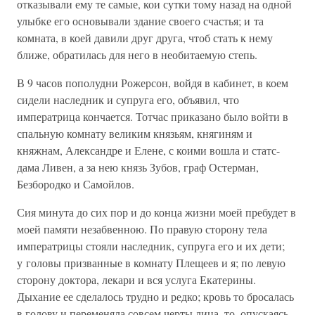
отказывали ему те самые, кои сутки тому назад на одной
улыбке его основывали здание своего счастья; и та
комната, в коей давили друг друга, чтоб стать к нему
ближе, обратилась для него в необитаемую степь.
В 9 часов пополудни Рожерсон, войдя в кабинет, в коем
сидели наследник и супруга его, объявил, что
императрица кончается. Тотчас приказано было войти в
спальную комнату великим князьям, княгиням и
княжнам, Александре и Елене, с коими вошла и статс-
дама Ливен, а за нею князь Зубов, граф Остерман,
Безбородко и Самойлов.
Сия минута до сих пор и до конца жизни моей пребудет в
моей памяти незабвенною. По правую сторону тела
императрицы стояли наследник, супруга его и их дети;
у головы призванные в комнату Плещеев и я; по левую
сторону доктора, лекари и вся услуга Екатерины.
Дыхание ее сделалось трудно и редко; кровь то бросалась
в голову и переменяла совсем черты лица, то, опускаясь