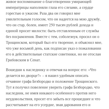
живое воспоминание о благотворении умирающей
императрицы наполняли глаза его слезами, а сердце
горестью и ужасом. Раза два он говорил мне
умилительным голосом, что он надеется на мою дружбу,
что он стар, болен, имеет 250 тысяч рублей дохода и
единой просит милости: быть отставленным от службы
без посрамления. Вместе с тем, соболезнуя, просил он о
Трощинском, который был его творение, и объяснил мне,
что уже восьмой день, как подписан указ о пожаловании
его в действительные статские советники, но не отослан
Грибовским в Сенат.
Вошедши к наследнику и отвечая на вопрос его: «Что
делается во дворце?» – я нашел удобным описать
отчаяние графа Безбородко и положение Трощинского.
Тут я получил повеление уверить графа Безбородко, что
наследник, не имея никакого особенного против него
неудовольствия, просит его забыть все прошедшее и что
рассчитывает на его усердие, зная дарования его и