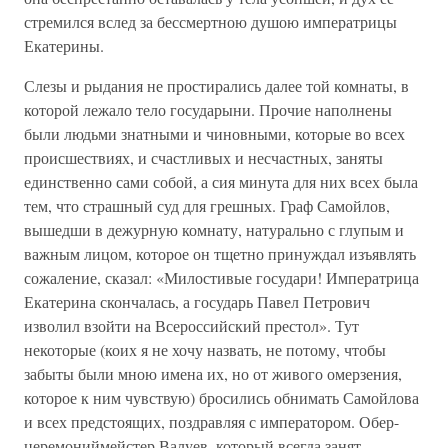
стремился вслед за бессмертною душою императрицы
Екатерины.
Слезы и рыдания не простирались далее той комнаты, в
которой лежало тело государыни. Прочие наполнены
были людьми знатными и чиновными, которые во всех
происшествиях, и счастливых и несчастных, заняты
единственно сами собой, а сия минута для них всех была
тем, что страшный суд для грешных. Граф Самойлов,
вышедши в дежурную комнату, натурально с глупым и
важным лицом, которое он тщетно принуждал изъявлять
сожаление, сказал: «Милостивые государи! Императрица
Екатерина скончалась, а государь Павел Петрович
изволил взойти на Всероссийский престол». Тут
некоторые (коих я не хочу назвать, не потому, чтобы
забыты были мною имена их, но от живого омерзения,
которое к ним чувствую) бросились обнимать Самойлова
и всех предстоящих, поздравляя с императором. Обер-
церемониймейстер Валуев, который всегда занят