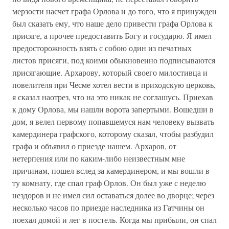
мерзости насчет графа Орлова и до того, что я принужден
был сказать ему, что наше дело привести графа Орлова к
присяге, а прочее предоставить Богу и государю. Я имел
предосторожность взять с собою один из печатных
листов присяги, под коими обыкновенно подписываются
присягающие. Архарову, который своего милостивца и
повелителя при Чесме хотел вести в приходскую церковь,
я сказал наотрез, что на это никак не соглашусь. Приехав
к дому Орлова, мы нашли ворота запертыми. Вошедши в
дом, я велел первому попавшемуся нам человеку вызвать
камердинера графского, которому сказал, чтобы разбудил
графа и объявил о приезде нашем. Архаров, от
нетерпения или по каким-либо неизвестным мне
причинам, пошел вслед за камердинером, и мы вошли в
ту комнату, где спал граф Орлов. Он был уже с неделю
нездоров и не имел сил оставаться долее во дворце; через
несколько часов по приезде наследника из Гатчины он
поехал домой и лег в постель. Когда мы прибыли, он спал