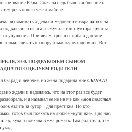
нское звание Юры. Сначала ведь было сообщение о
затем речь пошла уже о майоре.
начал вспоминать о делах и медленно возвращаться на
его подвального офиса и «жучил» инструктора группы
то упущения. Пришел матрос из штаба и дал мне
ог только сделать прапору отмашку «уходи вон». Вот
ПРЕЛЯ, 8-00. ПОЗДРАВЛЯЕМ СЫНОМ
АДЦАТОГО ЦЕЛУЕМ РОДИТЕЛИ
л бы рад и девочке, но жена подарила мне
СЫНА!!!
авно ждали и надеялись, что на этот раз все будет
аздобрела, и я называл ее не иначе как
«моя толстая
родов ездить за бугор – для престижа. Но кто
омах, готов был поехать на любые «кулички». Для нас,
лав, куда и поехала Эмма рожать. Там родители, там
 уход.