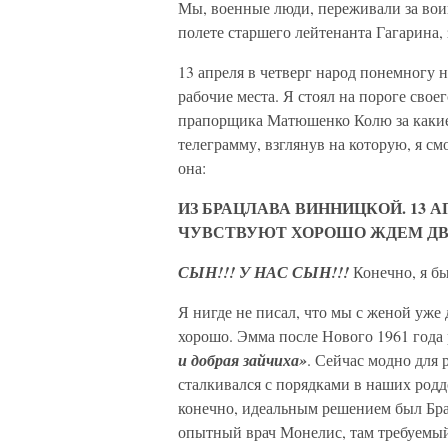
Мы, военные люди, переживали за вои
полете старшего лейтенанта Гагарина, 
13 апреля в четверг народ понемногу 
рабочие места. Я стоял на пороге сво
прапорщика Матюшенко Колю за какие-
телеграмму, взглянув на которую, я см
она:
ИЗ БРАЦЛАВА ВИННИЦКОЙ. 13 А
ЧУВСТВУЮТ ХОРОШО ЖДЕМ ДВ
СЫН!!! У НАС СЫН!!!
Конечно, я бы
Я нигде не писал, что мы с женой уже д
хорошо. Эмма после Нового 1961 года р
и добрая зайчиха»
. Сейчас модно для 
сталкивался с порядками в наших родд
конечно, идеальным решением был Брац
опытный врач Монелис, там требуемый