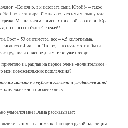
авляют. «Конечно, вы назовете сына Юрой!» – такое
к № 1 во всем мире. Я отвечаю, что имя малышу уже
 Сережа. Мы не хотим в именах никакой экзотики. Юра
мя, но наш сын будет Сережей!
. Рост – 53 сантиметра, вес – 4,5 килограмма.
о гигантский малыш. Что роды в связи с этим были
мое трудное и опасное для матери уже позади.
 прилетаю в Брацлав на первое очень «волнительное»
го мои новоземельские развлечения?
нький малыш с голубыми глазами и улыбается мне!
работе, надо мной посмеивались:
но улыбался мне! Эмма рассказывает:
пальчики; затем – на ножках. Поводил рукой над лицом