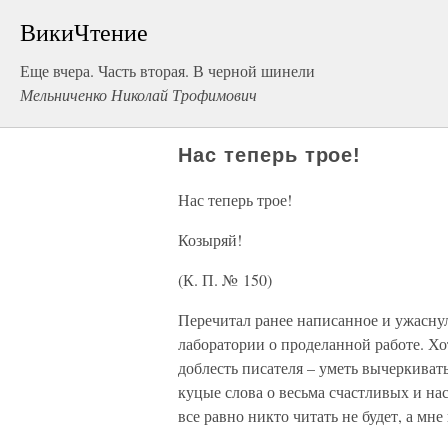
ВикиЧтение
Еще вчера. Часть вторая. В черной шинели
Мельниченко Николай Трофимович
Нас теперь трое!
Нас теперь трое!
Козыряй!
(К. П. № 150)
Перечитал ранее написанное и ужаснул
лаборатории о проделанной работе. Хот
доблесть писателя – уметь вычеркивать
куцые слова о весьма счастливых и н
все равно никто читать не будет, а мн