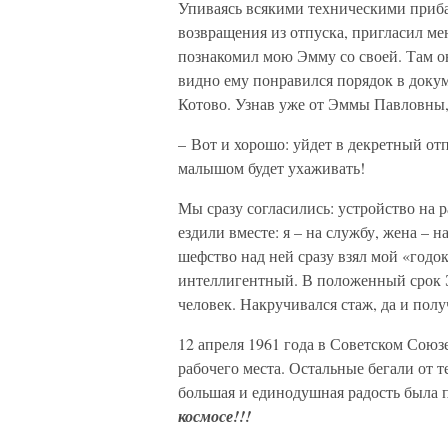
Упиваясь всякими техническими прибам
возвращения из отпуска, пригласил ме
познакомил мою Эмму со своей. Там о
видно ему понравился порядок в докум
Котово. Узнав уже от Эммы Павловны,
– Вот и хорошо: уйдет в декретный отпу
малышом будет ухаживать!
Мы сразу согласились: устройство на
ездили вместе: я – на службу, жена – н
шефство над ней сразу взял мой «годо
интеллигентный. В положенный срок 
человек. Накручивался стаж, да и п
12 апреля 1961 года в Советском Союзе
рабочего места. Остальные бегали от т
большая и единодушная радость была п
космосе!!!