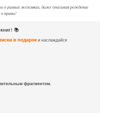
ь о разных железяках, даже описывая рождение
 о нравы!
книг! 📚
писки в подарок
и наслаждайся
омительным фрагментом.