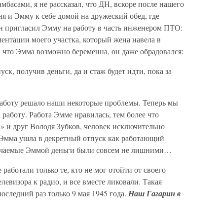
басами, я не рассказал, что ДН, вскоре после нашего
ня и Эмму к себе домой на дружеский обед, где
н пригласил Эмму на работу в часть инженером ПТО:
ентации моего участка, который жена навела в
 что Эмма возможно беременна, он даже обрадовался:
ск, получив деньги, да и стаж будет идти, пока за
 работу решало наши некоторые проблемы. Теперь мы
а работу. Работа Эмме нравилась, тем более что
к» и друг Володя Зубков, человек исключительно
Эмма ушла в декретный отпуск как работающий
олучаемые Эммой деньги были совсем не лишними…
 работали только те, кто не мог отойти от своего
елевизора к радио, и все вместе ликовали. Такая
оследний раз только 9 мая 1945 года.
Наш Гагарин в