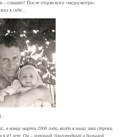
ми – слышит! После отцовского «медосмотра»
ижал к себе…
ий…
с, в конце марта 2006 года, когда я пишу эти строки,
ся 45 лет. Он – хороший, благородный и большой