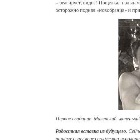
– реагирует, видит! Пощелкал пальца
осторожно поднял «новобранца» и пр
Первое свидание. Маленький, маленьк
Радостная вставка из будущего.
Сейча
нашему сыну через полмесяца исполнит