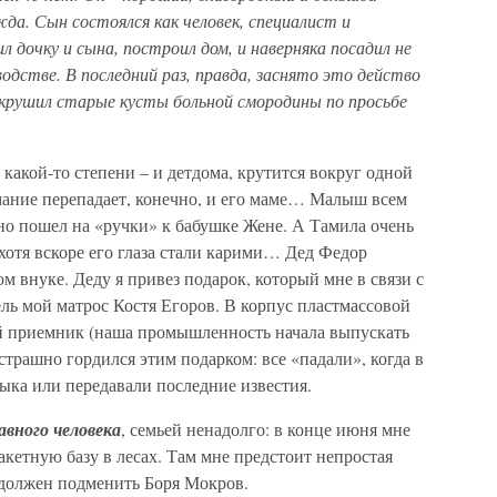
да. Сын состоялся как человек, специалист и
л дочку и сына, построил дом, и наверняка посадил не
водстве. В последний раз, правда, заснято это действо
 крушил старые кусты больной смородины по просьбе
в какой-то степени – и детдома, крутится вокруг одной
мание перепадает, конечно, и его маме… Малыш всем
отно пошел на «ручки» к бабушке Жене. А Тамила очень
 хотя вскоре его глаза стали карими… Дед Федор
м внуке. Деду я привез подарок, который мне в связи с
ь мой матрос Костя Егоров. В корпус пластмассовой
 приемник (наша промышленность начала выпускать
 страшно гордился этим подарком: все «падали», когда в
зыка или передавали последние известия.
авного человека
, семьей ненадолго: в конце июня мне
акетную базу в лесах. Там мне предстоит непростая
 должен подменить Боря Мокров.