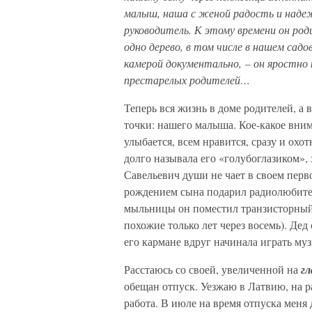
малыш, наша с женой радость и надеж
руководитель. К этому времени он роди
одно дерево, в том числе в нашем садо
камерой документально, – он яростно
престарелых родителей…
Теперь вся жизнь в доме родителей, а 
точки: нашего малыша. Кое-какое вни
улыбается, всем нравится, сразу и ох
долго называла его «голубоглазиком»,
Савельевич души не чает в своем перво
рождением сына подарил радиолюбител
мыльницы он поместил транзисторный
похожие только лет через восемь). Дед
его кармане вдруг начинала играть му
Расстаюсь со своей, увеличенной на
гл
обещан отпуск. Уезжаю в Латвию, на р
работа. В июле на время отпуска меня