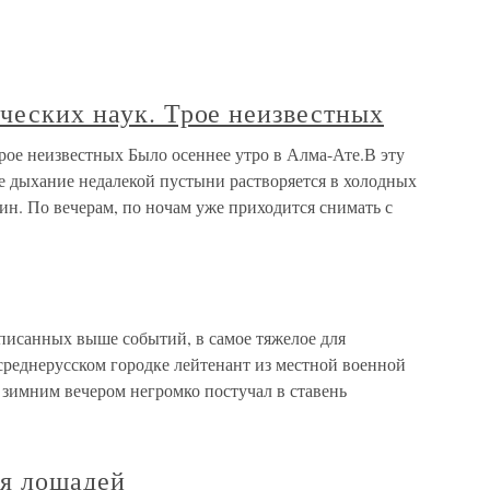
ческих наук. Трое неизвестных
рое неизвестных Было осеннее утро в Алма-Ате.В эту
лое дыхание недалекой пустыни растворяется в холодных
н. По вечерам, по ночам уже приходится снимать с
описанных выше событий, в самое тяжелое для
среднерусском городке лейтенант из местной военной
зимним вечером негромко постучал в ставень
ая лошадей