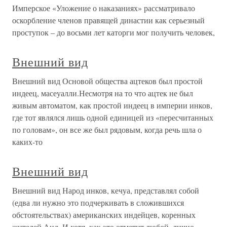
Имперское «Уложение о наказаниях» рассматривало
оскорбление членов правящей династии как серьезный
проступок – до восьми лет каторги мог получить человек,
Внешний вид
Внешний вид Основой общества ацтеков был простой
индеец, масеуалли.Несмотря на то что ацтек не был
живым автоматом, как простой индеец в империи инков,
где тот являлся лишь одной единицей из «пересчитанных
по головам», он все же был рядовым, когда речь шла о
каких-то
Внешний вид
Внешний вид Народ инков, кечуа, представлял собой
(едва ли нужно это подчеркивать в сложившихся
обстоятельствах) американских индейцев, коренных
жителей Анд. И хотя, как это отметит любой, лично