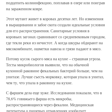
подцепить колиинфекцию, поплавав в озере или поиграв
на зараженном ковре.
Этот мутант живет в коровах десятки лет. Но изменения
в выращивании и забое скота создали идеальные условия
для его распространения. Санитарные условия в
коровьих загонах сравнивают со средневековым городом,
где текли реки из нечистот. А когда шкуры обдирают на
мясокомбинате, ошметки навоза и грязи падают в мясо.
Потому кусок сырого мяса на кухне – страшная угроза.
Тесты микробиологов выявили, что на обычной
кухонной раковине фекальных бактерий больше, чем на
унитазе. Лучше съесть морковку, которая упала в унитаз,
чем ту, что упала в раковину на кухне.
С фаршем дела еще хуже. Исследования показали, что в
78,6% говяжьего фарша есть микробы,
распространяющиеся через фекалии. Медицинская
литература о пищевых отравлениях изобилует