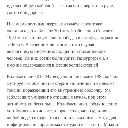
идеальной детской едой: легко жевать, держать в руке,
сытно и недорого.
И самыми жуткими жертвами гамбургеров тоже
оказались дети. Больше 700 детей заболели в Сиэтле в
1993-м и шестеро умерли, пообедав в фастфуде «Джек ин
зе Бокс». В течение 8 лет после этого случая
аналогичную инфекцию подцепили полмиллиона
человек. Из них сотни были убиты гамбургерами, а
именно содержащейся в фарше колибактерией.
Колибактерию 0157H7 выделили впервые в 1982-м. Она
мутирует из обычной бактерии кишечника и выделяет
токсин, поражающий его внутреннюю оболочку. 5%
заболевших умирают в страшных муках, при этом
антибиотики бессильны. Колибактерии необыкновенно
устойчивы – к кислоте, хлорке, соли, морозу, живут в
любой воде, сохраняются на прилавках неделями, а для
инфицирования организма их нужно всего пять. Можно