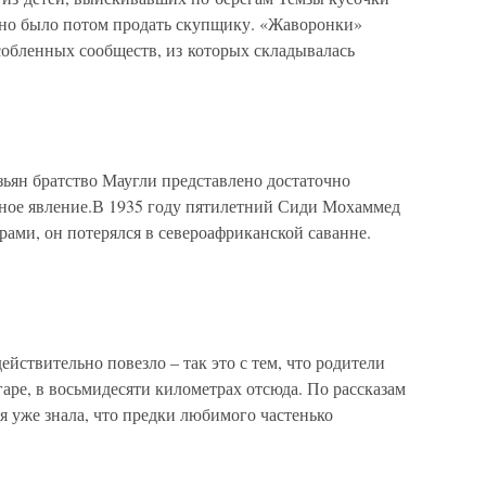
ожно было потом продать скупщику. «Жаворонки»
собленных сообществ, из которых складывалась
зьян братство Маугли представлено достаточно
льное явление.В 1935 году пятилетний Сиди Мохаммед
рами, он потерялся в североафриканской саванне.
ействительно повезло – так это с тем, что родители
гаре, в восьмидесяти километрах отсюда. По рассказам
я уже знала, что предки любимого частенько