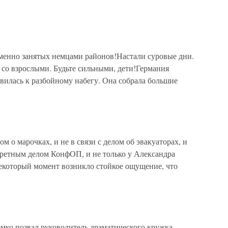
еменно занятых немцами районов!Настали суровые дни.
к со взрослыми. Будьте сильными, дети!Германия
овилась к разбойному набегу. Она собрала большие
м о марочках, и не в связи с делом об эвакуаторах, и
кретным делом КонфОП, и не только у Александра
некоторый момент возникло стойкое ощущение, что
ко позвал руководитель драматического кружка.