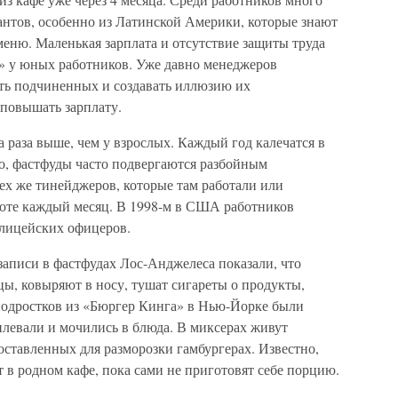
антов, особенно из Латинской Америки, которые знают
меню. Маленькая зарплата и отсутствие защиты труда
» у юных работников. Уже давно менеджеров
ить подчиненных и создавать иллюзию их
 повышать зарплату.
а раза выше, чем у взрослых. Каждый год калечатся в
го, фастфуды часто подвергаются разбойным
ех же тинейджеров, которые там работали или
аботе каждый месяц. В 1998-м в США работников
олицейских офицеров.
аписи в фастфудах Лос-Анджелеса показали, что
ы, ковыряют в носу, тушат сигареты о продукты,
 подростков из «Бюргер Кинга» в Нью-Йорке были
 плевали и мочились в блюда. В миксерах живут
оставленных для разморозки гамбургерах. Известно,
т в родном кафе, пока сами не приготовят себе порцию.