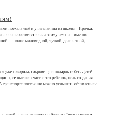
тям!
нами поехала ещё и учительница из школы – Ирочка.
 она очень соответствовала этому имени – именно
ой – вполне миловидной, чуткой, деликатной,
 я уже говорила, сокровище и подарок небес. Детей
ины, ее высшее счастье это ребенок, цель создания
.В транспорте постоянно можно услышать объявление c
из детей, выискивавших по берегам Темзы кусочки