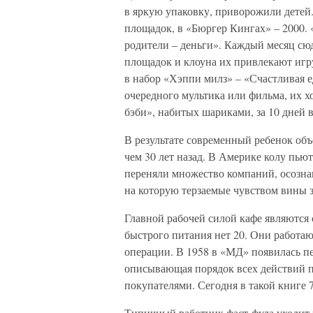
в яркую упаковку, приворожили дете
площадок, в «Бюргер Кингах» – 2000. 
родители – деньги». Каждый месяц сю
площадок и клоуна их привлекают игру
в набор «Хэппи милз» – «Счастливая 
очередного мультика или фильма, их х
бэби», набитых шариками, за 10 дней 
В результате современный ребенок объе
чем 30 лет назад. В Америке колу пью
переняли множество компаний, осознав
на которую терзаемые чувством вины з
Главной рабочей силой кафе являются 
быстрого питания нет 20. Они работаю
операции. В 1958 в «МД» появилась пе
описывающая порядок всех действий 
покупателями. Сегодня в такой книге 
Типичный работник фаст-фуда уходит и