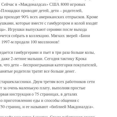
й. Сейчас в «Макдоналдсах» США 8000 игровых
«Площадки приводят детей, дети – родителей,
да приходят 90% всех американских отпрысков. Кроме
шками, которые вместе с гамбургером и колой входят
еда». Игрушки выпускают сериями после выхода
очется собрать в коллекцию. Мягких зверей «Бини
в 1997-м продали 100 миллионов!
дается гамбургерами и пьет в три раза больше колы,
т даже 2-летние малыши. Сегодня тактику Крока
, что дети – беспроигрышная категория покупателей,
анятые родители тратят все больше денег.
старшеклассники. Двум третям всех работников сети
т за очень маленькую плату, выполняя простые
рвая инструкция о 75 страницах, в деталях
по приготовлению еды и способы общения с
750 страниц, и ее называют «библией Макдоналдса».
з кафе уже через 4 месяца. Среди работников много