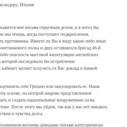
ксандеру, Италия
ажется мне весьма серьезным делом, и я хотел бы
и мы теперь, когда поступают подкрепления,
ить противника. Имеете ли Вы в виду какие-либо иные
онетанкового полка и двух оставшихся бригад 46-й
-либо опасность массовой капитуляции английских
а которой последовало бы истребление
кабинет желает получить от Вас доклад о боевой
подчинить себе Грецию или оккупировать ее. Наша
чить основу, на которой широко представленное
вать и создать национальные вооруженные силы,
ике. После этого мы уйдем, так как у нас нет никаких
твия и чувства долга.
наполненном вескими доводами письме категорически