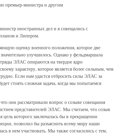
лю премьер-министра и другим
министр иностранных дел и я совещались с
лланом и Липером.
яющую оценку военного положения, которое две
ь значительно улучшилось. Однако у фельдмаршала
отряды ЭЛАС опираются на твердое ядро
воему характеру, которое является более сильным, чем
 трудно. Если нам удастся отбросить силы ЭЛАС за
удет стоять сложная задача, когда мы попытаемся
 что они рассматривали вопрос о созыве совещания
частием представителей ЭЛАС. Мы считаем, что созыв
я цель которого заключалась бы в прекращении
еции, позволил бы разъяснить всему миру наши
ась в нем участвовать. Мы также согласились с тем,