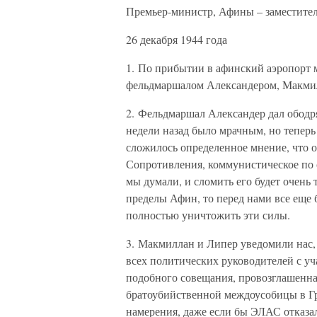
Премьер-министр, Афины – заместите
26 декабря 1944 года
1. По прибытии в афинский аэропорт 
фельдмаршалом Александером, Макми
2. Фельдмаршал Александер дал ободр
недели назад было мрачным, но тепер
сложилось определенное мнение, что 
Сопротивления, коммунистическое по с
мы думали, и сломить его будет очень
пределы Афин, то перед нами все еще б
полностью уничтожить эти силы.
3. Макмиллан и Липер уведомили нас,
всех политических руководителей с у
подобного совещания, провозглашенна
братоубийственной междоусобицы в Гр
намерения, даже если бы ЭЛАС отказал