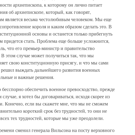
нности архиепископа, к которому он лично питает
ния об архиепископе, который, как говорят,
ам является весьма честолюбивым человеком. Мы еще
сопротивление короля и каким образом сделать это. В
нституционной основы и останется только прибегнуть
м придется стать. Проблема еще больше усложнится,
оль, что его премьер-министр и правительство
 В этом случае может получиться так, что мы
лняет свою конституционную присягу, и что мы сами
т решил выждать дальнейшего развития военных
ельные и важные решения.
о бесспорно обеспечить военное превосходство, прежде
 случае, я хотел бы договариваться, исходя скорее из
и. Конечно, если вы скажете мне, что мы не сможем
внительно короткий срок без трудностей, то они не
 всех тех трудностей, которые мы уже преодолели.
ремени сменил генерала Вильсона на посту верховного