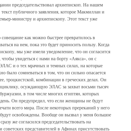
щании председательствовал архиепископ. На нашем
 текст публичного заявления, которое Макмиллан и
емьер-министру и архиепископу. Этот текст уже
о совещание как можно быстрее превратилось в
ваться на нем, пока это будет приносить пользу. Когда
ископу, мы уже имели уведомление, что он согласится
 чтобы увидеться с нами на борту «Аякса», он с
ЭЛАС и о тех мрачных и темных силах, на которые
о было сомневаться в том, что он сильно опасается
ее, троцкистской, комбинации в греческих делах. Он
 энциклику, осуждающую ЭЛАС за захват восьми тысяч
буржуазии, в том числе многих египтян, которых
 день. Он предупредил, что если женщины не будут
ечати всего мира. После некоторых пререканий у него
будут освобождены. Вообще он вызвал у меня большое
 сразу же согласился председательствовать на
 советских представителей в Афинах присутствовать