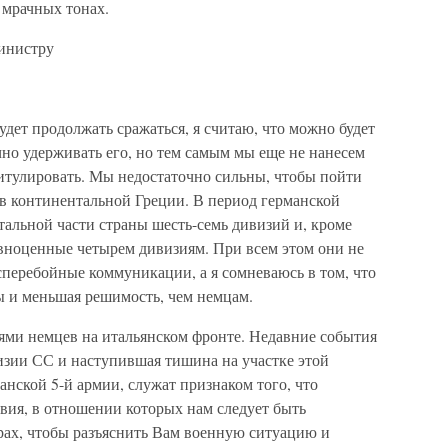
 мрачных тонах.
инистру
дет продолжать сражаться, я считаю, что можно будет
но удерживать его, но тем самым мы еще не нанесем
итулировать. Мы недостаточно сильны, чтобы пойти
 в континентальной Греции. В период германской
альной части страны шесть-семь дивизий и, кроме
равноценные четырем дивизиям. При всем этом они не
сперебойные коммуникации, а я сомневаюсь в том, что
ы и меньшая решимость, чем немцам.
ями немцев на итальянском фронте. Недавние события
визии СС и наступившая тишина на участке этой
анской 5-й армии, служат признаком того, что
вия, в отношении которых нам следует быть
рах, чтобы разъяснить Вам военную ситуацию и