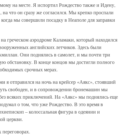
амому на месте. Я испортил Рождество также и Идену,
, на что он сразу же согласился. Мы крепко проспали
, когда мы совершили посадку в Неаполе для заправки
на греческом аэродроме Каламаки, который находился
 вооруженных английских летчиков. Здесь были
миллан. Они поднялись в самолет, и мы почти три
ую обстановку. В конце концов мы достигли полного
еобходимых срочных мерах.
и я отправился на ночь на крейсер «Аякс», стоявший
 путь свободен, и в сопровождении бронемашин мы
 без всяких приключений. На «Аякс» мы поднялись еще
одумал о том, что уже Рождество. В это время в
хиепископ – колоссальная фигура в одеянии и
ой церкви.
 переговорах.