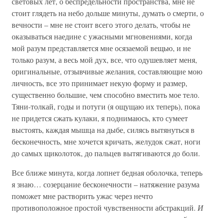
световых лет, о беспредельности пространства, мне не
стоит глядеть на небо дольше минуты, думать о смерти, о
вечности – мне не стоит всего этого делать, чтобы не
оказываться наедине с ужасными мгновениями, когда
мой разум представляется мне осязаемой вещью, и не
только разум, а весь мой дух, все, что одушевляет меня,
оригинальные, отзывчивые желания, составляющие мою
личность, все это принимает некую форму и размер,
существенно большие, чем способно вместить мое тело.
Тяни-толкай, годы и потуги (я ощущаю их теперь), пока
не придется сжать кулаки, я поднимаюсь, кто сумеет
выстоять, каждая мышца на дыбе, силясь вытянуться в
бесконечность, мне хочется кричать, желудок сжат, ноги
до самых щиколоток, до пальцев вытягиваются до боли.
Все ближе минута, когда лопнет бедная оболочка, теперь
я знаю… созерцание бесконечности – натяжение разума
поможет мне растворить ужас через нечто
противоположное простой чувственности абстракций.
И