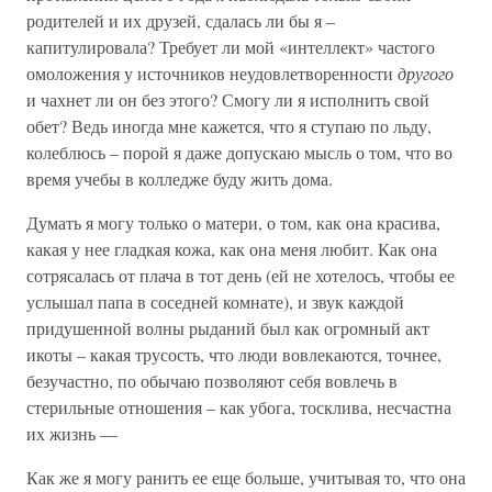
родителей и их друзей, сдалась ли бы я –
капитулировала? Требует ли мой «интеллект» частого
омоложения у источников неудовлетворенности
другого
и чахнет ли он без этого? Смогу ли я исполнить свой
обет? Ведь иногда мне кажется, что я ступаю по льду,
колеблюсь – порой я даже допускаю мысль о том, что во
время учебы в колледже буду жить дома.
Думать я могу только о матери, о том, как она красива,
какая у нее гладкая кожа, как она меня любит. Как она
сотрясалась от плача в тот день (ей не хотелось, чтобы ее
услышал папа в соседней комнате), и звук каждой
придушенной волны рыданий был как огромный акт
икоты – какая трусость, что люди вовлекаются, точнее,
безучастно, по обычаю позволяют себя вовлечь в
стерильные отношения – как убога, тосклива, несчастна
их жизнь —
Как же я могу ранить ее еще больше, учитывая то, что она