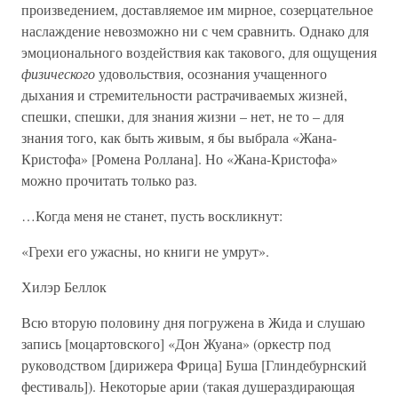
произведением, доставляемое им мирное, созерцательное
наслаждение невозможно ни с чем сравнить. Однако для
эмоционального воздействия как такового, для ощущения
физического
удовольствия, осознания учащенного
дыхания и стремительности растрачиваемых жизней,
спешки, спешки, для знания жизни – нет, не то – для
знания того, как быть живым, я бы выбрала «Жана-
Кристофа» [Ромена Роллана]. Но «Жана-Кристофа»
можно прочитать только раз.
…Когда меня не станет, пусть воскликнут:
«Грехи его ужасны, но книги не умрут».
Хилэр Беллок
Всю вторую половину дня погружена в Жида и слушаю
запись [моцартовского] «Дон Жуана» (оркестр под
руководством [дирижера Фрица] Буша [Глиндебурнский
фестиваль]). Некоторые арии (такая душераздирающая