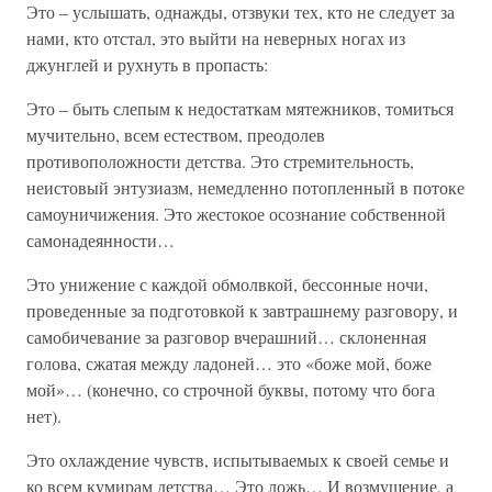
Это – услышать, однажды, отзвуки тех, кто не следует за
нами, кто отстал, это выйти на неверных ногах из
джунглей и рухнуть в пропасть:
Это – быть слепым к недостаткам мятежников, томиться
мучительно, всем естеством, преодолев
противоположности детства. Это стремительность,
неистовый энтузиазм, немедленно потопленный в потоке
самоуничижения. Это жестокое осознание собственной
самонадеянности…
Это унижение с каждой обмолвкой, бессонные ночи,
проведенные за подготовкой к завтрашнему разговору, и
самобичевание за разговор вчерашний… склоненная
голова, сжатая между ладоней… это «боже мой, боже
мой»… (конечно, со строчной буквы, потому что бога
нет).
Это охлаждение чувств, испытываемых к своей семье и
ко всем кумирам детства… Это ложь… И возмущение, а