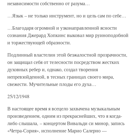
независимости собственно от разума…
…Язык – не только инструмент, но и цель сам по себе…
…Благодаря огромной и узконаправленной ясности
сознания Джерард Хопкинс выковал мир руиноподобной
и торжествующей образности.
Подлинный властелин этой безжалостной прозрачности,
он защищал себя от телесности посредством жестких
духовных ребер и, однако, создал творения
непревзойденной, в тесных границах своего мира,
свежести. Мучительные плоды его духа…
25/12/1948
В настоящее время я всецело захвачена музыкальным
произведением, одним из прекраснейших, что я когда-
либо слышала, – концертом Вивальди си минор, запись
«Четра-Сория», исполнение Марио Салерно —