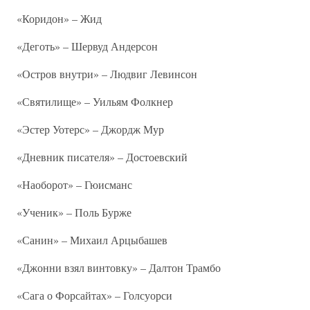
«Коридон» – Жид
«Деготь» – Шервуд Андерсон
«Остров внутри» – Людвиг Левинсон
«Святилище» – Уильям Фолкнер
«Эстер Уотерс» – Джордж Мур
«Дневник писателя» – Достоевский
«Наоборот» – Гюисманс
«Ученик» – Поль Бурже
«Санин» – Михаил Арцыбашев
«Джонни взял винтовку» – Далтон Трамбо
«Сага о Форсайтах» – Голсуорси