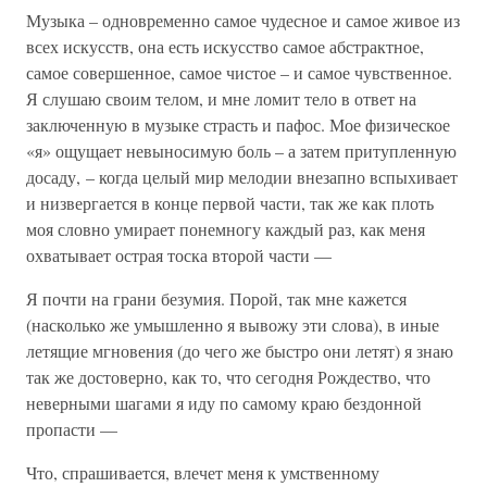
Музыка – одновременно самое чудесное и самое живое из
всех искусств, она есть искусство самое абстрактное,
самое совершенное, самое чистое – и самое чувственное.
Я слушаю своим телом, и мне ломит тело в ответ на
заключенную в музыке страсть и пафос. Мое физическое
«я» ощущает невыносимую боль – а затем притупленную
досаду, – когда целый мир мелодии внезапно вспыхивает
и низвергается в конце первой части, так же как плоть
моя словно умирает понемногу каждый раз, как меня
охватывает острая тоска второй части —
Я почти на грани безумия. Порой, так мне кажется
(насколько же умышленно я вывожу эти слова), в иные
летящие мгновения (до чего же быстро они летят) я знаю
так же достоверно, как то, что сегодня Рождество, что
неверными шагами я иду по самому краю бездонной
пропасти —
Что, спрашивается, влечет меня к умственному