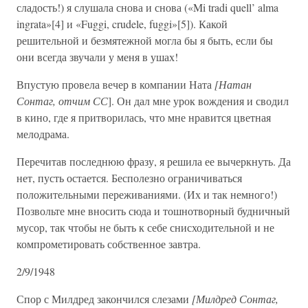
сладость!) я слушала снова и снова («Mi tradi quell’ alma
ingrata»[4] и «Fuggi, crudele, fuggi»[5]). Какой
решительной и безмятежной могла бы я быть, если бы
они всегда звучали у меня в ушах!
Впустую провела вечер в компании Ната
[Натан
Сонтаг, отчим СС
]. Он дал мне урок вождения и сводил
в кино, где я притворилась, что мне нравится цветная
мелодрама.
Перечитав последнюю фразу, я решила ее вычеркнуть. Да
нет, пусть остается. Бесполезно ограничиваться
положительными переживаниями. (Их и так немного!)
Позвольте мне вносить сюда и тошнотворный будничный
мусор, так чтобы не быть к себе снисходительной и не
компрометировать собственное завтра.
2/9/1948
Спор с Милдред закончился слезами
[Милдред Сонтаг,