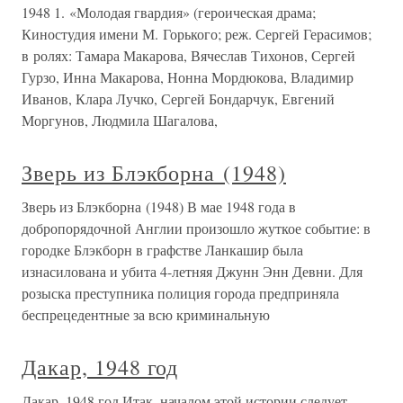
1948 1. «Молодая гвардия» (героическая драма;
Киностудия имени М. Горького; реж. Сергей Герасимов;
в ролях: Тамара Макарова, Вячеслав Тихонов, Сергей
Гурзо, Инна Макарова, Нонна Мордюкова, Владимир
Иванов, Клара Лучко, Сергей Бондарчук, Евгений
Моргунов, Людмила Шагалова,
Зверь из Блэкборна (1948)
Зверь из Блэкборна (1948) В мае 1948 года в
добропорядочной Англии произошло жуткое событие: в
городке Блэкборн в графстве Ланкашир была
изнасилована и убита 4-летняя Джунн Энн Девни. Для
розыска преступника полиция города предприняла
беспрецедентные за всю криминальную
Дакар, 1948 год
Дакар, 1948 год Итак, началом этой истории следует