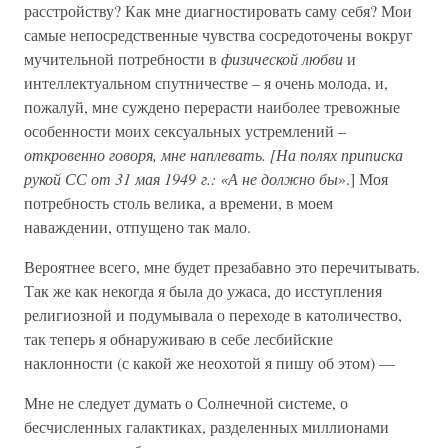
расстройству? Как мне диагностировать саму себя? Мои
самые непосредственные чувства сосредоточены вокруг
мучительной потребности в
физической любви
и
интеллектуальном спутничестве – я очень молода, и,
пожалуй, мне суждено перерасти наиболее тревожные
особенности моих сексуальных устремлений –
откровенно говоря, мне наплевать. [На полях приписка
рукой СС от 31 мая 1949 г.: «А не должно бы
».] Моя
потребность столь велика, а времени, в моем
наваждении, отпущено так мало.
Вероятнее всего, мне будет презабавно это перечитывать.
Так же как некогда я была до ужаса, до исступления
религиозной и подумывала о переходе в католичество,
так теперь я обнаруживаю в себе лесбийские
наклонности (с какой же неохотой я пишу об этом) —
Мне не следует думать о Солнечной системе, о
бесчисленных галактиках, разделенных миллионами