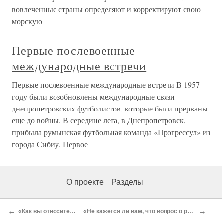
вовлеченные страны определяют и корректируют свою
морскую
Первые послевоенные
международные встречи
Первые послевоенные международные встречи В 1957
году были возобновлены международные связи
днепропетровских футболистов, которые были прерваны
еще до войны. В середине лета, в Днепропетровск,
прибыла румынская футбольная команда «Прогрессул» из
города Сибиу. Первое
О проекте
Разделы
←
→
«Как вы относитесь к попыткам Вашингтона сорвать Московскую Олимпиаду?»
«Не кажется ли вам, что вопрос о разоружении зашел в тупик? Возможно ли вообще какое-либо реальное, конструктивное решение этой проблемы?»