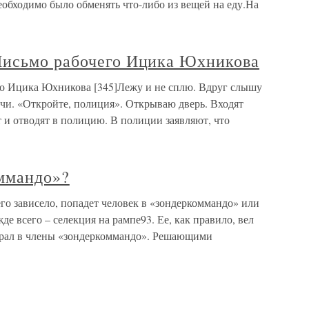
обходимо было обменять что-либо из вещей на еду.На
Письмо рабочего Ицика Юхникова
о Ицика Юхникова [345]Лежу и не сплю. Вдруг слышу
ночи. «Откройте, полиция». Открываю дверь. Входят
 и отводят в полицию. В полиции заявляют, что
оммандо»?
го зависело, попадет человек в «зондеркоммандо» или
е всего – селекция на рампе93. Ее, как правило, вел
ирал в члены «зондеркоммандо». Решающими