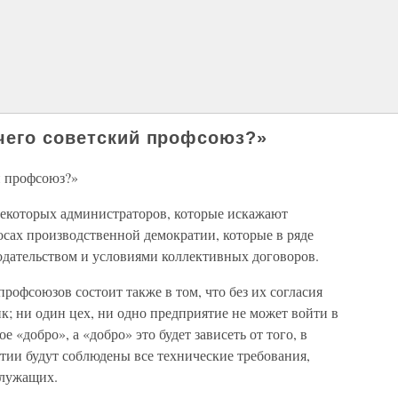
чего советский профсоюз?»
й профсоюз?»
екоторых администраторов, которые искажают
осах производственной демократии, которые в ряде
одательством и условиями коллективных договоров.
рофсоюзов состоит также в том, что без их согласия
к; ни один цех, ни одно предприятие не может войти в
е «добро», а «добро» это будет зависеть от того, в
ятии будут соблюдены все технические требования,
служащих.