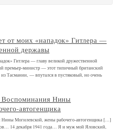
т от моих «нападок» Гитлера —
венной державы
адок» Гитлера — главу великой дружественной
ий премьер-министр — этот типичный британский
м из Тасмании, — впутался в пустяковый, но очень
а Воспоминания Нины
очего-автогенщика
я Нины Могилевской, жены рабочего-автогенщика […]
ов… 14 декабря 1941 года… Я и муж мой Яловский,