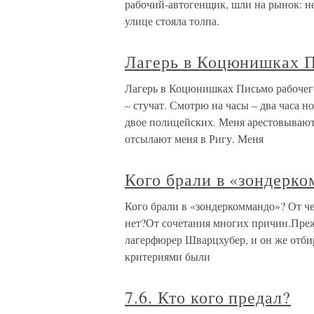
рабочий-автогенщик, шли на рынок: не
улице стояла толпа.
Лагерь в Коцюнишках 
Лагерь в Коцюнишках Письмо рабочег
– стучат. Смотрю на часы – два часа 
двое полицейских. Меня арестовывают
отсылают меня в Ригу. Меня
Кого брали в «зондерк
Кого брали в «зондеркоммандо»? От че
нет?От сочетания многих причин.Прежд
лагерфюрер Шварцхубер, и он же отб
критериями были
7.6. Кто кого предал?