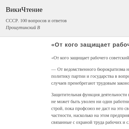
ВикиЧтение
СССР. 100 вопросов и ответов
Прошутинский В
«От кого защищает рабо
«От кого защищает рабочего советски
— От ведомственного бюрократизма н
политику партии и государства в вопр
случаев пренебрегают трудовым закон
Защитительная функция деятельности п
не может быть уволен ни один работни
строй, пока профсоюз не даст на это сво
частности, насколько на этом предпри
связанные с охраной труда рабочих и 