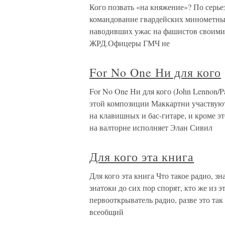
Кого позвать «на княжение»? По серье
командование гвардейских минометны
наводивших ужас на фашистов своими
ЖРД.Офицеры ГМЧ не
For No One Ни для кого
For No One Ни для кого (John Lennon/Pa
этой композиции Маккартни участвуют 
на клавишных и бас-гитаре, и кроме э
на валторне исполняет Элан Сивил
Для кого эта книга
Для кого эта книга Что такое радио, з
знатоки до сих пор спорят, кто же из
первооткрыватель радио, разве это та
всеобщий