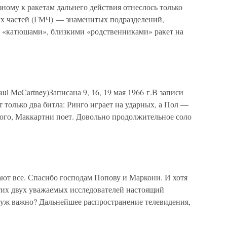
зному к ракетам дальнего действия отнеслось только
х частей (ГМЧ) — знаменитых подразделений,
 «катюшами», близкими «родственниками» ракет на
ul McCartney)Записана 9, 16, 19 мая 1966 г.В записи
только два битла: Ринго играет на ударных, а Пол —
того, Маккартни поет. Довольно продолжительное соло
нают все. Спасибо господам Попову и Маркони. И хотя
 этих двух уважаемых исследователей настоящий
к уж важно? Дальнейшее распространение телевидения,