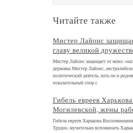
Читайте также
Мистер Лайонс защищае
главу великой дружест
Мистер Лайонс защищает от моих «нап
державы Мистер Лайонс, австралийск
политический деятель, хоть он и родо
показательный спор с
Гибель евреев Харьков
Могилевской, жены раб
Гибель евреев Харькова Воспоминани
Трудно, мучительно вспоминать Харьк