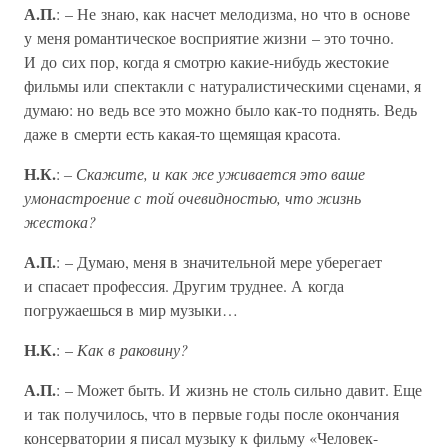
А.П.
: – Не знаю, как насчет мелодизма, но что в основе
у меня романтическое восприятие жизни – это точно.
И до сих пор, когда я смотрю какие-нибудь жестокие
фильмы или спектакли с натуралистическими сценами, я
думаю: но ведь все это можно было как-то поднять. Ведь
даже в смерти есть какая-то щемящая красота.
Н.К.
:
– Скажите, и как же уживается это ваше
умонастроение с той очевидностью, что жизнь
жестока?
А.П.
: – Думаю, меня в значительной мере уберегает
и спасает профессия. Другим труднее. А когда
погружаешься в мир музыки…
Н.К.
: –
Как в раковину?
А.П.
: – Может быть. И жизнь не столь сильно давит. Еще
и так получилось, что в первые годы после окончания
консерватории я писал музыку к фильму «Человек-