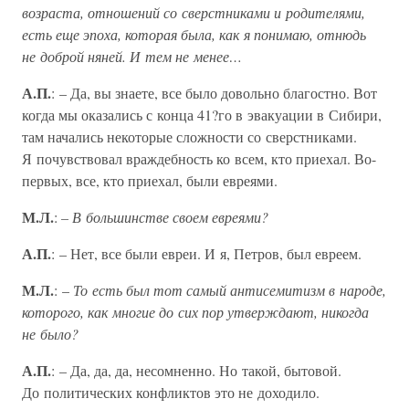
возраста, отношений со сверстниками и родителями,
есть еще эпоха, которая была, как я понимаю, отнюдь
не доброй няней. И тем не менее…
А.П.
: – Да, вы знаете, все было довольно благостно. Вот
когда мы оказались с конца 41?го в эвакуации в Сибири,
там начались некоторые сложности со сверстниками.
Я почувствовал враждебность ко всем, кто приехал. Во-
первых, все, кто приехал, были евреями.
М.Л.
:
– В большинстве своем евреями?
А.П.
: – Нет, все были евреи. И я, Петров, был евреем.
М.Л.
: –
То есть был тот самый антисемитизм в народе,
которого, как многие до сих пор утверждают, никогда
не было?
А.П.
: – Да, да, да, несомненно. Но такой, бытовой.
До политических конфликтов это не доходило.