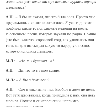
желанием, уже какие-то музыкальные муравьи внутри
шевелились?
А.П.
: – Я бы не сказал, что это была воля. Просто мне
предложили, а я охотно согласился. Я уже и до этого
подбирал какие-то популярные мелодии на рояле.
В основном, песни, которые звучали по радио. Помню
(это был, кажется, сороковой год), как удивились мои
тети, когда я им сыграл какую-то народную песню,
которую исполнял Лемешев.
М.Л
.:
– «Ах, ты душечка…»?
А.П.
: – Да, что-то в таком плане.
М.Л.
: –
А Вы в доме пели?
А.П.
: – Сам я никогда не пел. Вообще в доме не пели.
Вот тетя эрмитажная, когда приходила к нам, она петь
любила. Помню в ее исполнении, например,
неаполитанские песни.