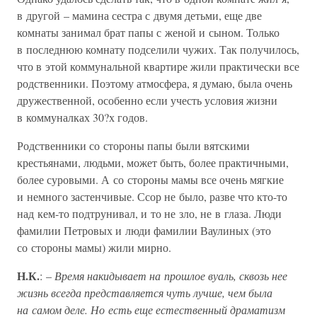
в другой – мамина сестра с двумя детьми, еще две
комнаты занимал брат папы с женой и сыном. Только
в последнюю комнату подселили чужих. Так получилось,
что в этой коммунальной квартире жили практически все
родственники. Поэтому атмосфера, я думаю, была очень
дружественной, особенно если учесть условия жизни
в коммуналках 30?х годов.
Родственники со стороны папы были вятскими
крестьянами, людьми, может быть, более практичными,
более суровыми. А со стороны мамы все очень мягкие
и немного застенчивые. Ссор не было, разве что кто-то
над кем-то подтрунивал, и то не зло, не в глаза. Люди
фамилии Петровых и люди фамилии Ваулиных (это
со стороны мамы) жили мирно.
Н.К.
: –
Время накидывает на прошлое вуаль, сквозь нее
жизнь всегда представляется чуть лучше, чем была
на самом деле. Но есть еще естественный драматизм