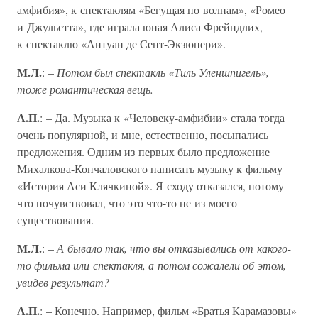
амфибия», к спектаклям «Бегущая по волнам», «Ромео
и Джульетта», где играла юная Алиса Фрейндлих,
к спектаклю «Антуан де Сент-Экзюпери».
М.Л.
: –
Потом был спектакль «Тиль Уленшпигель»,
тоже романтическая вещь.
А.П.
: – Да. Музыка к «Человеку-амфибии» стала тогда
очень популярной, и мне, естественно, посыпались
предложения. Одним из первых было предложение
Михалкова-Кончаловского написать музыку к фильму
«История Аси Клячкиной». Я сходу отказался, потому
что почувствовал, что это что-то не из моего
существования.
М.Л.
: –
А бывало так, что вы отказывались от какого-
то фильма или спектакля, а потом сожалели об этом,
увидев результат?
А.П.
: – Конечно. Например, фильм «Братья Карамазовы»