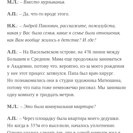
М.Л.
:
– Вместо мурлыканья.
А.П.
: – Да, что-то вроде этого.
Н.К.
: –
Андрей Павлович, расскажите, пожалуйста,
какая у Вас была семья, какие в семье были отношения,
как Вам вообще жилось в детстве? И где?
А.П.
: – На Васильевском острове, на 4?й линии между
Большим и Средним. Мама еще продолжала заниматься
в Академии, потому что, вероятно, из-за моего рождения
у нее этот процесс затянулся. Папа был врач-хирург.
Но познакомились они в студии художника Матюшина,
потому что папа тоже немножечко рисовал. Мы занимали
одну комнату в тридцать метров.
М.Л.
: –
Это была коммунальная квартира?
А.П.
: – Через площадку была квартира моего дедушки.
Но когда в 33?м его выселили, началось уплотнение.
Однако удалось сделать так, что в одной комнате жил я,