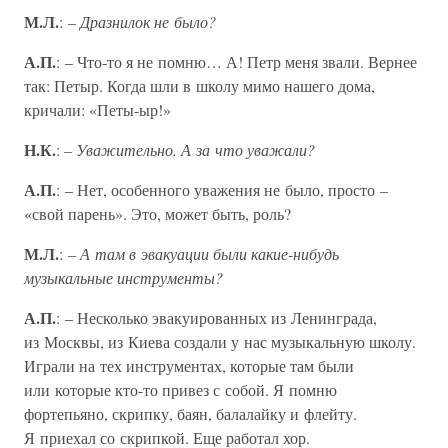
М.Л.
: –
Дразнилок не было?
А.П.
: – Что-то я не помню… А! Петр меня звали. Вернее
так: Петыр. Когда шли в школу мимо нашего дома,
кричали: «Петы-ыр!»
Н.К.
:
– Уважительно. А за что уважали?
А.П.
: – Нет, особенного уважения не было, просто –
«свой парень». Это, может быть, роль?
М.Л.
: –
А там в эвакуации были какие-нибудь
музыкальные инструменты?
А.П.
: – Несколько эвакуированных из Ленинграда,
из Москвы, из Киева создали у нас музыкальную школу.
Играли на тех инструментах, которые там были
или которые кто-то привез с собой. Я помню
фортепьяно, скрипку, баян, балалайку и флейту.
Я приехал со скрипкой. Еще работал хор.