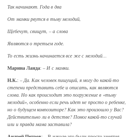
Так начинают. Года в два
От мамки рвутся в тьму мелодий,
Щебечут, свищут, – а слова
Являются о третьем годе.
То есть жизнь начинается все же с мелодий…
Марина Ланда
: –
И с мамки.
Н.К.
: –
Да. Как человек пишущий, я могу до какой-то
степени представить себе и описать, как являются
слова. Но как происходит это погружение в «тьму
мелодий», особенно если речь идет не просто о ребенке,
но о будущем композиторе? Как это произошло у Вас?
Действительно ли в детстве? Помог какой-то случай
или и правда мама заставила?
Андрей Петров
: – В начале это были просто занятия