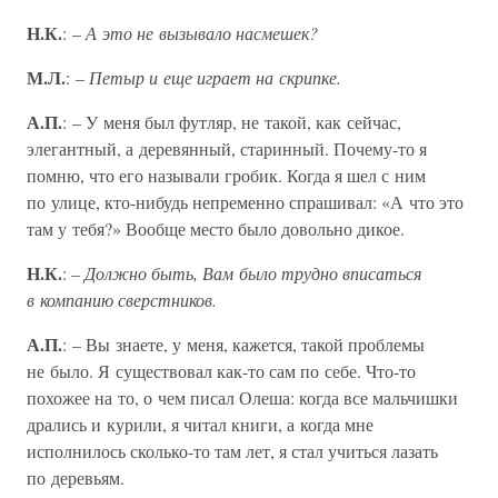
Н.К.
: –
А это не вызывало насмешек?
М.Л.
: –
Петыр и еще играет на скрипке.
А.П.
: – У меня был футляр, не такой, как сейчас,
элегантный, а деревянный, старинный. Почему-то я
помню, что его называли гробик. Когда я шел с ним
по улице, кто-нибудь непременно спрашивал: «А что это
там у тебя?» Вообще место было довольно дикое.
Н.К.
:
– Должно быть, Вам было трудно вписаться
в компанию сверстников.
А.П.
: – Вы знаете, у меня, кажется, такой проблемы
не было. Я существовал как-то сам по себе. Что-то
похожее на то, о чем писал Олеша: когда все мальчишки
дрались и курили, я читал книги, а когда мне
исполнилось сколько-то там лет, я стал учиться лазать
по деревьям.