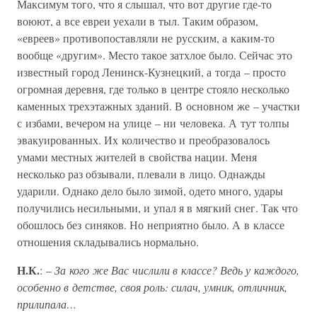
Максимум того, что я слышал, что вот другие где-то
воюют, а все евреи уехали в тыл. Таким образом,
«евреев» противопоставляли не русским, а каким-то
вообще «другим». Место такое затхлое было. Сейчас это
известный город Ленинск-Кузнецкий, а тогда – просто
огромная деревня, где только в центре стояло несколько
каменных трехэтажных зданий. В основном же – участки
с избами, вечером на улице – ни человека. А тут толпы
эвакуированных. Их количество и преобразовалось
умами местных жителей в свойства нации. Меня
несколько раз обзывали, плевали в лицо. Однажды
ударили. Однако дело было зимой, одето много, удары
получились несильными, и упал я в мягкий снег. Так что
обошлось без синяков. Но неприятно было. А в классе
отношения складывались нормально.
Н.К.
: –
За кого же Вас числили в классе? Ведь у каждого,
особенно в детстве, своя роль: силач, умник, отличник,
прилипала…