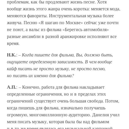
проблемам, как бы продлевают жизнь песне. Хотя
вообще жизнь этого жанра очень коротка: меняется мода,
меняются фавориты. Инструментальная музыка более
живуча. Песню «Я шагаю по Москве» сейчас уже почти
не поют, а вальс из фильма «Берегись автомобиля»
разные ансамбли в разной аранжировке исполняют все
время.
Н.К.
:
– Когда пишете для фильма, Вы, должно быть,
ощущаете определенную зависимость. В чем вообще
кайф писать не просто музыку, не просто песню,
но писать их именно для фильма?
А.П.
: – Конечно, работа для фильма накладывает
определенные ограничения, но и в пределах этих
ограничений существует очень большая свобода. Потом,
когда пишешь для фильма, изначально получаешь
огромную, многомиллионную аудиторию. Данелия учил
меня писать музыку, которая была бы над фильмом
и в то же время являлась его музыкальной карточкой.