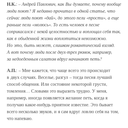
Н.К.
:
– Андрей Павлович, как Вы думаете, почему вообще
люди поют? Я недавно прочитал в одной статье, что
сейчас люди поют «дай», до этого пели «прости», а еще
раньше пели «молюсь». То есть человек в песне
соприкасался с некой целостностью и воплощал себя так,
как в обыденной жизни воплотиться невозможно.
Но это, быть может, слишком романтический взгляд.
А вот почему люди после двух-трех рюмок, например,
за недоеденным салатом вдруг начинают петь?
А.П.
: – Мне кажется, что чаще всего это происходит
в двух случаях. Веселье, разгул – тогда песня лучший
способ общения. Или состояние некоторой грусти,
томления… Словами это выразить трудно. У меня,
например, иногда появляется желание петь, когда я
получаю какое-нибудь приятное известие. Это бывает
всего несколько звуков, и я сам вдруг ловлю себя на том,
что напеваю.