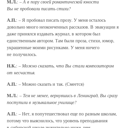
М.Л.
: –
А в пору своей романтической юности
Вы не пробовали писать стихи?
А.П.
: – Я пробовал писать прозу. У меня осталось
довольно много неоконченных рассказов. В эвакуации я
даже принялся издавать журнал, в котором был
единственным автором. Там были проза, стихи, юмор,
украшенные моими рисунками. У меня ничего
не получилось.
Н.К.
: –
Можно сказать, что Вы стали композитором
от несчастья.
А.П.
: – Можно сказать и так. (Смеется)
М.Л.
: –
Тем не менее, вернувшись в Ленинград, Вы сразу
поступили в музыкальное училище?
А.П.
: – Нет, я попутешествовал еще по разным школам,
потому что выяснилось, что уровень преподавания
в сибирской школе значительно ниже, чем