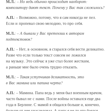
М.Л.
: –
Но ведь обычно происходит наоборот:
композитору дают текст. Почему у Вас так сложилось?
А.П.
: – Возможно, потому, что я сам никогда не пел.
Если и пропевал свою мелодию, то про себя.
М.Л.
: –
А бывали у Вас претензии к авторам
подтекстовок?
А.П.
: – Нет, в основном, я старался себя вести деликатно.
Разве что если только текст совсем не ложился
на музыку. Это сейчас я уже стал более жестким,
а раньше мне было очень трудно отказать.
М.Л.
: –
Такая уступчивая деликатность, это
в Вас мамина или папина черта?
А.П.
: – Мамина. Папа ведь у меня был военным врачом,
часто бывал не с нами. После войны оставался еще два
года в Берлине. С мамой я общался больше и, конечно,
больше от нее унаследовал. А папу я не то что боялся,