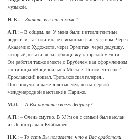
музыкой.
Н. К.
: –
Значит, все-таки мама?
А.П.
: – В общем, да. У меня были интеллигентные
родители, так или иначе связанные с искусством. Через
Академию Художеств, через Эрмитаж, через дедушку,
который, кстати, делал облицовку татарской мечети.
Он работал также вместе с Врубелем над оформлением
гостиницы «Националь» в Москве. Потом, что еще?
Ярославский вокзал, Третьяковская галерея…
Они получили даже золотые медали на первой
международной выставке в Париже.
М.Л.
: –
А Вы помните своего дедушку?
А.П.
: – Очень смутно. В 33?м он с семьей был выслан
из Ленинграда в Куйбышев.
Н.К.
: –
То есть Вы полагаете, что в Вас сработали