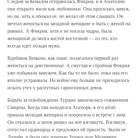
Следом за Кемалем отправилась Фикрия, и в Анатолии
они открыто жили как любовники. Она просилась замуж,
но он, хоть и обожал ее, не желал об этом слышать. Он
мечтал жениться на западной женщине и быть с женой на
равных. А Фикрия, хотя и не носила чадры, была
женщиной до мозга костей восточной — из тех, кто
всегда идет позади мужа.
Вдобавок Кемалю, как паше, полагалось первый раз
жениться на девственнице. А смуглая и стройная Фикрия
уже побывала замужем. Как бы то ни было, пока она его
вполне устраивала. На войне ему больше не приходилось
искать утех у распутных гарнизонных девок.
Борьба за освобождение Турции закончилась сожжением
Смирны. Когда там находился Ататюрк, в его штаб
пришла молодая женщина и попросила о встрече с ним.
Он отказался, а затем решил на нее взглянуть. Взглянув,
отпустил ординарца и предложил ей присесть. Звали ее
Латифа, и была она дочерью Ушаки-заде Муаммера,