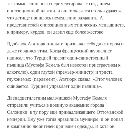
легкомысленно поэкспериментировал с созданием
оппозиционной партии, и опыт оказался столь «удачен»,
что детище пришлось немедленно раздавить. А
представителей оппозиционных этнических меньшинств,
к примеру, курдов, он давил еще более жестоко.
Вдобавок Ататюрк открыто признавал себя диктатором и
даже гордился этим. Когда французский журналист
написал, что Турцией правят один-единственный
пьяница (Мустафа Кемаль был известен пристрастием к
алкоголю), один глухой (премьер-министр) и триста
глухонемых (парламент), Ататюрк сказал: «Этот человек
ошибается, Турцией управляет один пьяница».
Двенадцатилетним мальчишкой Мустафу Кемаля
отправили учиться в военную академию города
Салоники, в ту пору еще принадлежавшего Оттоманской
империи. Ему уже тогда нравились мундиры, и он попал
в компанию любителей кричащей одежды. И хотя он