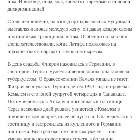
ним. И вообще, пора, мол, кончать с гаремами и половой
дискриминацией.
Столь неприлично, на взгляд ортодоксальных мусульман,
выставляя напоказ молодую жену, он давал козыри своим
противникам-традиционалистам. Особенно сильно они
злопыхательствовали, когда Латифа появлялась на
празднествах в нарядах с глубоким вырезом.
В день свадьбы Фикрия находилась в Германии, в
санатории. Терпя с мужем лишения войны, она заболела
туберкулезом. О бракосочетании Кемаля узнала из газет.
Фикрия вернулась в Турцию летом 1923 года и провела с
Кемалем и его юной супругой четыре дня в Чанаккале.
Потом вернулась в Анкару и поселилась в гостинице.
Через несколько дней решила увидеться с Кемалем в
президентском дворце, но ее не пустили. Она вернулась в
гостиницу и застрелилась из купленного в Германии
пистолета. Выстрел был не слишком удачен — она
умерла лишь некоторое время спустя, в больнице.