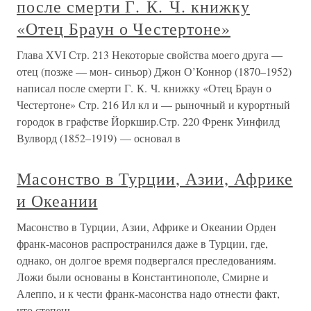
после смерти Г. К. Ч. книжку
«Отец Браун о Честертоне»
Глава XVI Стр. 213 Некоторые свойства моего друга —
отец (позже — мон- синьор) Джон О’Коннор (1870–1952)
написал после смерти Г. К. Ч. книжку «Отец Браун о
Честертоне» Стр. 216 Ил кл и — рыночный и курортный
городок в графстве Йоркшир.Стр. 220 Френк Уинфилд
Вулворд (1852–1919) — основал в
Масонство в Турции, Азии, Африке
и Океании
Масонство в Турции, Азии, Африке и Океании Орден
франк-масонов распространился даже в Турции, где,
однако, он долгое время подвергался преследованиям.
Ложи были основаны в Константинополе, Смирне и
Алеппо, и к чести франк-масонства надо отнести факт,
что степень