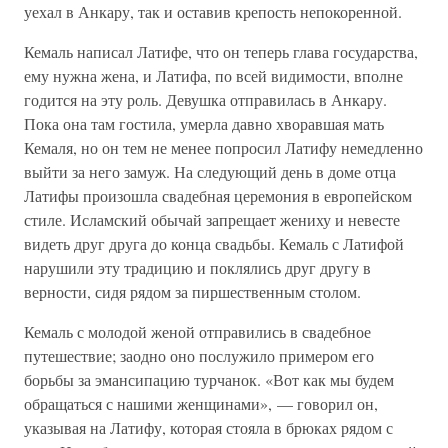
уехал в Анкару, так и оставив крепость непокоренной.
Кемаль написал Латифе, что он теперь глава государства,
ему нужна жена, и Латифа, по всей видимости, вполне
годится на эту роль. Девушка отправилась в Анкару.
Пока она там гостила, умерла давно хворавшая мать
Кемаля, но он тем не менее попросил Латифу немедленно
выйти за него замуж. На следующий день в доме отца
Латифы произошла свадебная церемония в европейском
стиле. Исламский обычай запрещает жениху и невесте
видеть друг друга до конца свадьбы. Кемаль с Латифой
нарушили эту традицию и поклялись друг другу в
верности, сидя рядом за пиршественным столом.
Кемаль с молодой женой отправились в свадебное
путешествие; заодно оно послужило примером его
борьбы за эмансипацию турчанок. «Вот как мы будем
обращаться с нашими женщинами», — говорил он,
указывая на Латифу, которая стояла в брюках рядом с