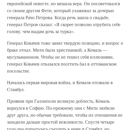
европейской невесте, но мешала вера. Он посоветовался
со своим другом Фети, который ухаживал за дочерью
генерала Рачо Петрова. Когда речь зашла о свадьбе,
генерал Петров сказал: «Я скорее позволю отрубить себе
голову, чем выдам дочь за турка».
Генерал Ковачев тоже занял твердую позицию, и вопрос о
браке отпал. Мити была христианкой, а Кемаль —
мусульманином. Чтобы он не тешил себя иллюзиями,
генерал Ковачев отказался посетить бал в оттоманском
посольстве.
Началась первая мировая война, и Кемаля отозвали в
Стамбул.
Проявив при Галлиполи великую доблесть, Кемаль
вернулся в Софию. По-прежнему они с Мити любили
друг друга, но обычаи требовали, чтобы их отношения не
заходили дальше простой вежливости. Спустя четыре
года она попыталась съездить к нему в Стамбул, но