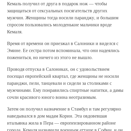
Кемаль получил от друга в подарок нож — чтобы
защищаться от сексуальных посягательств других
мужчин. Женщины тогда носили паранджу, и большим
спросом пользовались молоденькие мальчики вроде
Кемаля.
Время от времени он приезжал в Салоники и виделся с
Эмине. Ее сестра потом вспоминала, что они надеялись
пожениться, но ничего из этого не вышло.
Проводя отпуска в Салониках, он с удовольствием
посещал европейский квартал, где женщины не носили
паранджи, пели, танцевали и сидели за столиками с
мужчинами. Ему понравились спиртные напитки, а дамы
сочли красивого юного воина неотразимым.
Затем он получил назначение в Стамбул и там регулярно
наведывался в дом мадам Корин. Эта овдовевшая
итальянка жила в Пера — европеизированном районе
города. Кемаля назначили военным атташе в Софии, и он