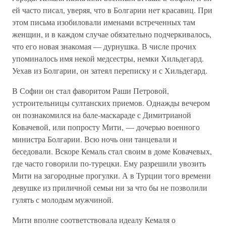
ей часто писал, уверяя, что в Болгарии нет красавиц. При
этом письма изобиловали именами встреченных там
женщин, и в каждом случае обязательно подчеркивалось,
что его новая знакомая — дурнушка. В числе прочих
упоминалось имя некой медсестры, немки Хильдегард.
Уехав из Болгарии, он затеял переписку и с Хильдегард.
В Софии он стал фаворитом Раши Петровой,
устроительницы султанских приемов. Однажды вечером
он познакомился на бале-маскараде с Димитрианой
Ковачевой, или попросту Мити, — дочерью военного
министра Болгарии. Всю ночь они танцевали и
беседовали. Вскоре Кемаль стал своим в доме Ковачевых,
где часто говорили по-турецки. Ему разрешили увозить
Мити на загородные прогулки. А в Турции того времени
девушке из приличной семьи ни за что бы не позволили
гулять с молодым мужчиной.
Мити вполне соответствовала идеалу Кемаля о