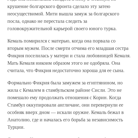
крушение болгарского фронта сделало эту затею
неосуществимой. Мити вышла замуж за болгарского
посла, однако не перестала следить за
головокружительной карьерой своего юного турка.
Кемаль помирился с матерью, когда она порвала со
вторым мужем. После смерти отчима его младшая сестра
Фикрия поселилась у матери и стала любовницей Кемаля.
Мать Кемаля никоим образом этого не одобряла. Она
считала, что Фикрия недостаточно хороша для ее сына.
Формально Фикрия была замужем за египтянином, но
жила с Кемалем в стамбульском районе Сисли. Это не
помешало ему продолжать отношения с Корин. Когда
Стамбул оккупировали англичане, они перевернули ее
особняк вверх дном — искали оружие. Кемаль бежал в
Анатолию, где и началась его борьба за независимость
Турции.