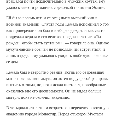
вращался почти исключительно в мужских кругах, ему
удалось завести романчик с девочкой по имени Эмине.
Ей было восемь лет, и ее отец имел высокий чин в
военной академии. Спустя годы Кемаль вспоминал о том,
как привередлив он был в выборе одежды, и как свято
подружка верила в его великое предназначение. «Ты
рожден, чтобы стать султаном», — говорила она. Однако
мусульманские обычаи не позволяли им встречаться, и
лишь изредка ему удавалось увидеть любимую в окошке
ее дома.
Кемаль был невероятно ревнив. Когда его овдовевшая
мать снова вышла замуж, он хотел под угрозой расправы
выгнать отчима, но, пока искал пистолет, новобрачные
оказались вне его досягаемости. Он не видел больше
матери, пока не окончил академию.
В четырнадцатилетнем возрасте он перевелся в военную
академию города Монастир. Перед отъездом Мустафа