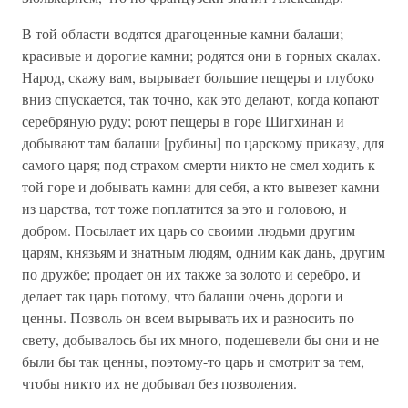
В той области водятся драгоценные камни балаши;
красивые и дорогие камни; родятся они в горных скалах.
Народ, скажу вам, вырывает большие пещеры и глубоко
вниз спускается, так точно, как это делают, когда копают
серебряную руду; роют пещеры в горе Шигхинан и
добывают там балаши [рубины] по царскому приказу, для
самого царя; под страхом смерти никто не смел ходить к
той горе и добывать камни для себя, а кто вывезет камни
из царства, тот тоже поплатится за это и головою, и
добром. Посылает их царь со своими людьми другим
царям, князьям и знатным людям, одним как дань, другим
по дружбе; продает он их также за золото и серебро, и
делает так царь потому, что балаши очень дороги и
ценны. Позволь он всем вырывать их и разносить по
свету, добывалось бы их много, подешевели бы они и не
были бы так ценны, поэтому-то царь и смотрит за тем,
чтобы никто их не добывал без позволения.