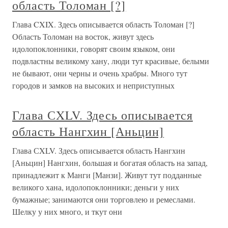
область Толоман [?]
Глава CXIX. Здесь описывается область Толоман [?]
Область Толоман на восток, живут здесь
идолопоклонники, говорят своим языком, они
подвластны великому хану, люди тут красивые, белыми
не бывают, они черны и очень храбры. Много тут
городов и замков на высоких и неприступных
Глава СXLV. Здесь описывается
область Нангхин [Аньцин]
Глава СXLV. Здесь описывается область Нангхин
[Аньцин] Нангхин, большая и богатая область на запад,
принадлежит к Манги [Манзи]. Живут тут подданные
великого хана, идолопоклонники; деньги у них
бумажные; занимаются они торговлею и ремеслами.
Шелку у них много, и ткут они