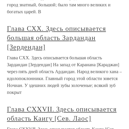
город знатный, большой; было там много великих и
богатых царей. В
Глава СХХ. Здесь описывается
большая область Зардандан
[Зердендан]
Глава СХХ. Здесь описывается большая область
Зардандан [Зердендан] На запад от Караиана [Караджан]
через пять дней область Ардандан. Народ великого хана –
идолопоклонники. Главный город этой области зовется
Ночиан. У здешних людей зубы золоченые; всякий зуб
покрыт
Глава CXXVII. Здесь описывается
область Каигу [Сев. Лаос]
Глава CXXVII. Здесь описывается область Каигу [Сев.