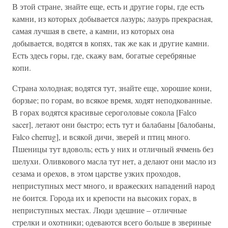
В этой стране, знайте еще, есть и другие горы, где есть
камни, из которых добывается лазурь; лазурь прекрасная,
самая лучшая в свете, а камни, из которых она
добывается, водятся в копях, так же как и другие камни.
Есть здесь горы, где, скажу вам, богатые серебряные
копи.
Страна холодная; водятся тут, знайте еще, хорошие кони,
борзые; по горам, во всякое время, ходят неподкованные.
В горах водятся красивые сероголовые сокола [Fаlсо
sacer], летают они быстро; есть тут и балабаны [балобаны,
Falco cherrug], и всякой дичи, зверей и птиц много.
Пшеницы тут вдоволь; есть у них и отличный ячмень без
шелухи. Оливкового масла тут нет, а делают они масло из
сезама и орехов, в этом царстве узких проходов,
неприступных мест много, и вражеских нападений народ
не боится. Города их и крепости на высоких горах, в
неприступных местах. Люди здешние – отличные
стрелки и охотники; одеваются всего больше в звериные