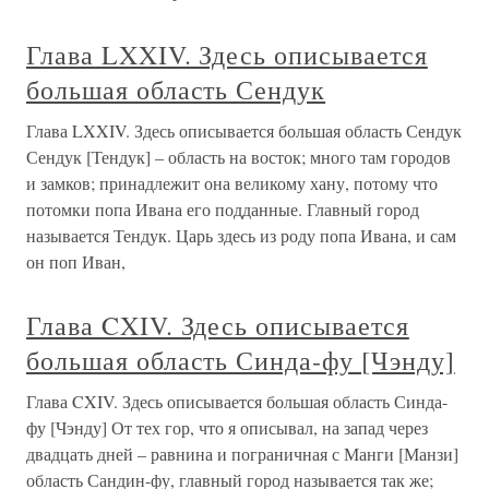
Глава LXXIV. Здесь описывается
большая область Сендук
Глава LXXIV. Здесь описывается большая область Сендук
Сендук [Тендук] – область на восток; много там городов
и замков; принадлежит она великому хану, потому что
потомки попа Ивана его подданные. Главный город
называется Тендук. Царь здесь из роду попа Ивана, и сам
он поп Иван,
Глава CXIV. Здесь описывается
большая область Синда-фу [Чэнду]
Глава CXIV. Здесь описывается большая область Синда-
фу [Чэнду] От тех гор, что я описывал, на запад через
двадцать дней – равнина и пограничная с Манги [Манзи]
область Сандин-фу, главный город называется так же;