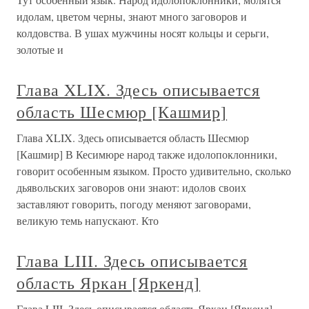
идолам, цветом черны, знают много заговоров и
колдовства. В ушах мужчины носят кольцы и серьги,
золотые и
Глава XLIX. Здесь описывается
область Шесмюр [Кашмир]
Глава XLIX. Здесь описывается область Шесмюр
[Кашмир] В Кесимюре народ также идолопоклонники,
говорит особенным языком. Просто удивительно, сколько
дьявольских заговоров они знают: идолов своих
заставляют говорить, погоду меняют заговорами,
великую темь напускают. Кто
Глава LIII. Здесь описывается
область Яркан [Яркенд]
Глава LIII. Здесь описывается область Яркан [Яркенд]