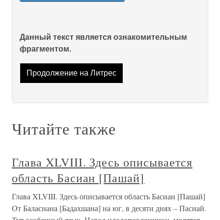
Данный текст является ознакомительным
фрагментом.
Продолжение на Литрес
Читайте также
Глава XLVIII. Здесь описывается
область Басиан [Пашай]
Глава XLVIII. Здесь описывается область Басиан [Пашай]
От Баласиана [Бадахшана] на юг, в десяти днях – Пасиай.
Тут особенный язык. Народ идолопоклонники, молятся