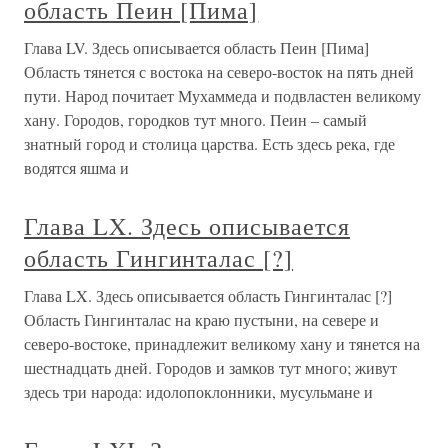
область Пеин [Пима]
Глава LV. Здесь описывается область Пеин [Пима]
Область тянется с востока на северо-восток на пять дней
пути. Народ почитает Мухаммеда и подвластен великому
хану. Городов, городков тут много. Пеин – самый
знатный город и столица царства. Есть здесь река, где
водятся яшма и
Глава LX. Здесь описывается
область Гингинталас [?]
Глава LX. Здесь описывается область Гингинталас [?]
Область Гингинталас на краю пустыни, на севере и
северо-востоке, принадлежит великому хану и тянется на
шестнадцать дней. Городов и замков тут много; живут
здесь три народа: идолопоклонники, мусульмане и