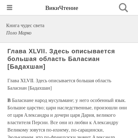
ВикиЧтение
Книга чудес света
Поло Марко
Глава XLVII. Здесь описывается
большая область Баласиан
[Бадахшан]
Глава XLVII. Здесь описывается большая область
Баласиан [Бадахшан]
В
Баласиане народ мусульмане; у него особенный язык.
Большое царство; цари наследственные, произошли они
от царя Александра и дочери царя Дария, великого
властителя Персии. Все они из любви к Александру
Великому зовутся по-ихнему, по-сарацински,
Зюлькарнем, что по-французски значит Александр.