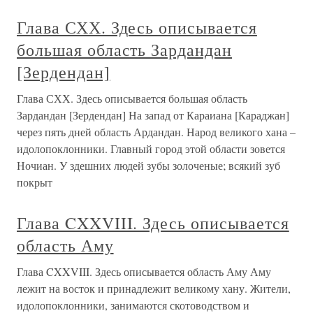
Глава СХХ. Здесь описывается
большая область Зардандан
[Зердендан]
Глава СХХ. Здесь описывается большая область
Зардандан [Зердендан] На запад от Караиана [Караджан]
через пять дней область Ардандан. Народ великого хана –
идолопоклонники. Главный город этой области зовется
Ночиан. У здешних людей зубы золоченые; всякий зуб
покрыт
Глава CXXVIII. Здесь описывается
область Аму
Глава CXXVIII. Здесь описывается область Аму Аму
лежит на восток и принадлежит великому хану. Жители,
идолопоклонники, занимаются скотоводством и