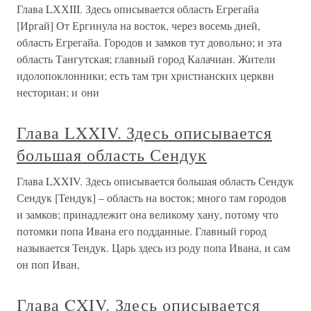
Глава LХХIII. Здесь описывается область Егрегайа
[Иргай] От Ергинула на восток, через восемь дней,
область Егрегайа. Городов и замков тут довольно; и эта
область Тангутская; главный город Калачиан. Жители
идолопоклонники; есть там три христианских церкви
несториан; и они
Глава LXXIV. Здесь описывается
большая область Сендук
Глава LXXIV. Здесь описывается большая область Сендук
Сендук [Тендук] – область на восток; много там городов
и замков; принадлежит она великому хану, потому что
потомки попа Ивана его подданные. Главный город
называется Тендук. Царь здесь из роду попа Ивана, и сам
он поп Иван,
Глава CXIV. Здесь описывается