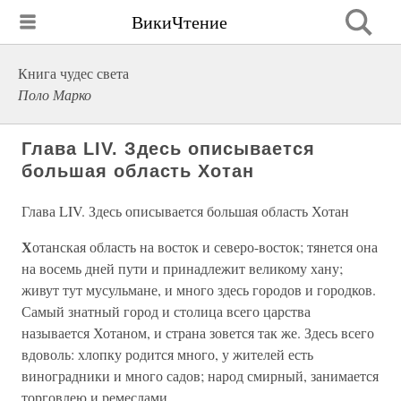
ВикиЧтение
Книга чудес света
Поло Марко
Глава LIV. Здесь описывается
большая область Хотан
Глава LIV. Здесь описывается большая область Хотан
Х
отанская область на восток и северо-восток; тянется она
на восемь дней пути и принадлежит великому хану;
живут тут мусульмане, и много здесь городов и городков.
Самый знатный город и столица всего царства
называется Хотаном, и страна зовется так же. Здесь всего
вдоволь: хлопку родится много, у жителей есть
виноградники и много садов; народ смирный, занимается
торговлею и ремеслами.