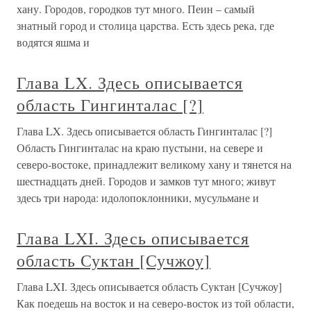
хану. Городов, городков тут много. Пеин – самый
знатный город и столица царства. Есть здесь река, где
водятся яшма и
Глава LX. Здесь описывается
область Гингинталас [?]
Глава LX. Здесь описывается область Гингинталас [?]
Область Гингинталас на краю пустыни, на севере и
северо-востоке, принадлежит великому хану и тянется на
шестнадцать дней. Городов и замков тут много; живут
здесь три народа: идолопоклонники, мусульмане и
Глава LXI. Здесь описывается
область Суктан [Сучжоу]
Глава LXI. Здесь описывается область Суктан [Сучжоу]
Как поедешь на восток и на северо-восток из той области,