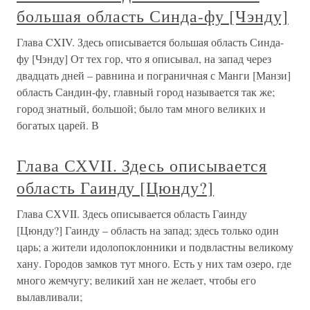
большая область Синда-фу [Чэнду]
Глава CXIV. Здесь описывается большая область Синда-
фу [Чэнду] От тех гор, что я описывал, на запад через
двадцать дней – равнина и пограничная с Манги [Манзи]
область Сандин-фу, главный город называется так же;
город знатный, большой; было там много великих и
богатых царей. В
Глава СХVII. Здесь описывается
область Гаинду [Цюнду?]
Глава СХVII. Здесь описывается область Гаинду
[Цюнду?] Гаинду – область на запад; здесь только один
царь; а жители идолопоклонники и подвластны великому
хану. Городов замков тут много. Есть у них там озеро, где
много жемчугу; великий хан не желает, чтобы его
вылавливали;