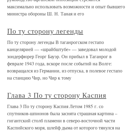
максимально использовать возможности и опыт бывшего
министра обороны Ш. Н. Таная и его
По ту сторону легенды
По ту сторону легенды В таганрогском гестапо
канцелярией — «шрайбштубе» — заведовал молодой
зондерфюрер Георг Бауэр. Он прибыл в Таганрог в
феврале 1943 года, вскоре после событий на Волге:
возвращался из Германии, из отпуска, в полевое гестапо
на станцию Чир, но Чир к тому
Глава 3 По ту сторону Каспия
Глава 3 По ту сторону Каспия Летом 1985 г. со
спутников-шпионов была заснята страшная картина –
гигантский столб пламени в северо-восточной части
Каспийского моря, шлейф дыма от которого тянулся на