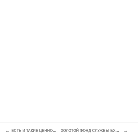
←
→
ЕСТЬ И ТАКИЕ ЦЕННОСТИ…
ЗОЛОТОЙ ФОНД СЛУЖБЫ БХСС-БЭП