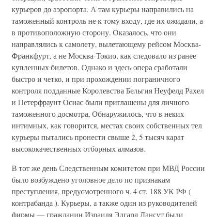
курьеров до аэропорта. А там курьеры направились на
таможенный контроль не к тому входу, где их ожидали, а
в противоположную сторону. Оказалось, что они
направлялись к самолету, вылетающему рейсом Москва-
Франкфурт, а не Москва-Токио, как следовало из ранее
купленных билетов. Однако и здесь опера сработали
быстро и четко, и при прохождении пограничного
контроля подданные Королевства Бельгия Неуфелд Рахел
и Петерфраунт Осиас были приглашены для личного
таможенного досмотра, Обнаружилось, что в неких
интимных, как говорится, местах своих собственных тел
курьеры пытались пронести свыше 2, 5 тысяч карат
высококачественных отборных алмазов.
В тот же день Следственным комитетом при МВД России
было возбуждено уголовное дело по признакам
преступления, предусмотренного ч. 4 ст. 188 УК РФ (
контрабанда ). Курьеры, а также один из руководителей
фирмы — гражданин Израиля Эдгард Лансут были