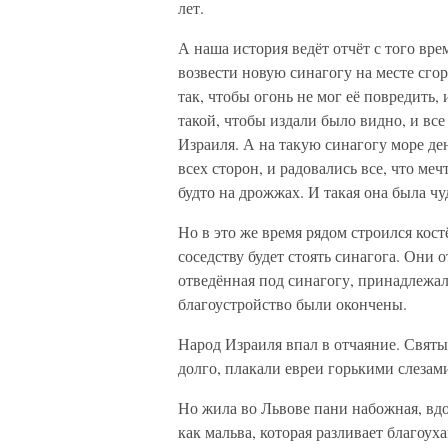
лет.
А наша история ведёт отчёт с того вре
возвести новую синагогу на месте сго
так, чтобы огонь не мог её повредить,
такой, чтобы издали было видно, и все
Израиля. А на такую синагогу море д
всех сторон, и радовались все, что ме
будто на дрожжах. И такая она была ч
Но в это же время рядом строился кост
соседству будет стоять синагога. Они 
отведённая под синагогу, принадлежал
благоустройство были окончены.
Народ Израиля впал в отчаяние. Свят
долго, плакали евреи горькими слезами
Но жила во Львове пани набожная, вдо
как мальва, которая разливает благоу