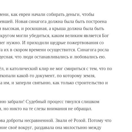
мени, как евреи начали собирать деньги, чтобы
ревшей. Новая синагога должна была быть построена
 и высокая, и роскошная, а крыша должна была быть
 кругом могли убедиться, каким великим является Бог
енег нужно. И приходили щедрые пожертвования со
чта их в скором времени осуществится. Синагога росла
удесная, что люди останавливались и любовались ею.
ёл, и католический клир не мог смириться с тем, что по
откопали какой-то документ, по которому земля,
а им, и заперли святыню, как только строительство и
ыню забрали! Судебный процесс тянулся слишком
, но никто на те слезы внимания не обращал.
ва доброты несравненной. Звали её Розой. Потому что
хание своё вокруг, раздавала она милостыню между