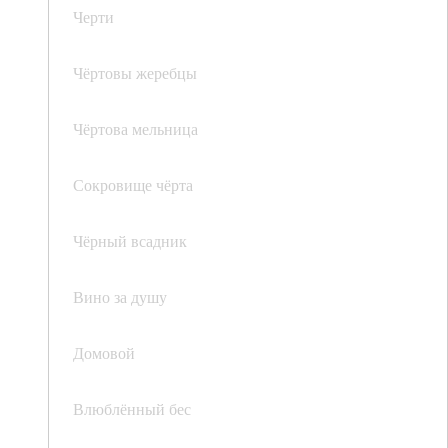
Черти
Чёртовы жеребцы
Чёртова мельница
Сокровище чёрта
Чёрный всадник
Вино за душу
Домовой
Влюблённый бес