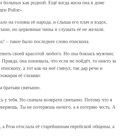
 и больных как родной. Ещё когда жила она в доме
ден Ройзе».
ало на головы её народа, и слыша его плач и вздох,
ыни, но церковные чины и слушать её не желали.
х! – такое было последнее слово епископа.
ленить своей красотой любого. Но она боялась мужчин,
 Правда, она понимала, что если не пойдёт, то никто за
епископу, а тот как на неё глянул, так дар речи и
пожирая её глазами:
м братьям святыню.
сь у тебя. Но сначала возврати святыню. Потому что я
оверяешь. Ты не потеряешь ничего, а я потеряю честь. А
, а Роза отослала её старейшинам еврейской общины, а