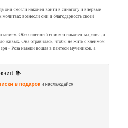
гда они смогли наконец войти в синагогу и впервые
х молитвах вознесли они и благодарность своей
ытанием. Обессиленный епископ наконец захрапел, а
ыло живых. Она отравилась, чтобы не жить с клеймом
 зря – Роза навеки вошла в пантеон мучеников, а
книг! 📚
писки в подарок
и наслаждайся