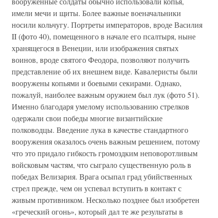
вооруженные солдаты обычно использовали копья,
имели мечи и щиты. Более важные военачальники
носили кольчугу. Портреты императоров, вроде Василия
II (фото 40), помещенного в начале его псалтыря, ныне
хранящегося в Венеции, или изображения святых
воинов, вроде святого Феодора, позволяют получить
представление об их внешнем виде. Кавалеристы были
вооружены копьями и боевыми секирами. Однако,
пожалуй, наиболее важным оружием был лук (фото 51).
Именно благодаря умелому использованию стрелков
одержали свои победы многие византийские
полководцы. Введение лука в качестве стандартного
вооружения оказалось очень важным решением, потому
что это придало гибкость громоздким неповоротливым
войсковым частям, что сыграло существенную роль в
победах Велизария. Врага осыпал град убийственных
стрел прежде, чем он успевал вступить в контакт с
живым противником. Несколько позднее был изобретен
«греческий огонь», который дал те же результаты в