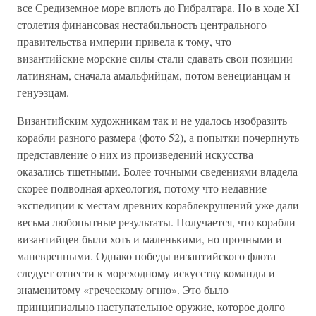
все Средиземное море вплоть до Гибралтара. Но в ходе XI
столетия финансовая нестабильность центрального
правительства империи привела к тому, что
византийские морские силы стали сдавать свои позиции
латинянам, сначала амальфийцам, потом венецианцам и
генуэзцам.
Византийским художникам так и не удалось изобразить
корабли разного размера (фото 52), а попытки почерпнуть
представление о них из произведений искусства
оказались тщетными. Более точными сведениями владела
скорее подводная археология, потому что недавние
экспедиции к местам древних кораблекрушений уже дали
весьма любопытные результаты. Получается, что корабли
византийцев были хоть и маленькими, но прочными и
маневренными. Однако победы византийского флота
следует отнести к мореходному искусству команды и
знаменитому «греческому огню». Это было
принципиально наступательное оружие, которое долго