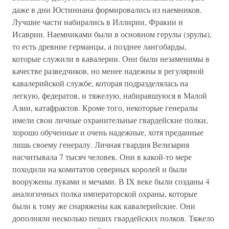
даже в дни Юстиниана формировались из наемников.
Лучшие части набирались в Иллирии, Фракии и
Исаврии. Наемниками были в основном герулы (эрулы),
то есть древние германцы, а позднее лангобарды,
которые служили в кавалерии. Они были незаменимы в
качестве разведчиков, но менее надежны в регулярной
кавалерийской службе, которая подразделялась на
легкую, федератов, и тяжелую, набиравшуюся в Малой
Азии, катафрактов. Кроме того, некоторые генералы
имели свои личные охранительные гвардейские полки,
хорошо обученные и очень надежные, хотя преданные
лишь своему генералу. Личная гвардия Велизария
насчитывала 7 тысяч человек. Они в какой-то мере
походили на комитатов северных королей и были
вооружены луками и мечами. В IX веке были созданы 4
аналогичных полка императорской охраны, которые
были к тому же снаряжены как кавалерийские. Они
дополняли несколько пеших гвардейских полков. Тяжело