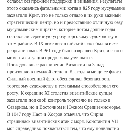
ослабел без прежней поддержки и внимания. Результаты
этого оказались фатальными: когда в 825 году мусульмане
захватили Крит, это не только отдало в их руки важный
стратегический центр, но и предоставило отличную базу
мусульманским пиратам, которые потом долгие годы
составляли серьезную угрозу торговому судоходству в
этом районе. В IX веке византийский флот был все же
реорганизован. В 961 году был возвращен Крит, и с того
момента ситуация продолжала улучшаться.
Последовавшее расширение Византии на Запад
произошло в немалой степени благодаря мощи ее флота.
Сильный военный флот обеспечивал безопасность
торговому судоходству и тем самым способствовал его
росту. К середине XI столетия византийские купцы
захватили под свой контроль торговлю не только в
Северном, но и Восточном и Южном Средиземноморье.
В 1047 году Наст-и-Хосров отмечал, что Сирия
страшилась византийских атак с моря. Константин VII
мог справедливо похвастаться тем, что ему подвластно