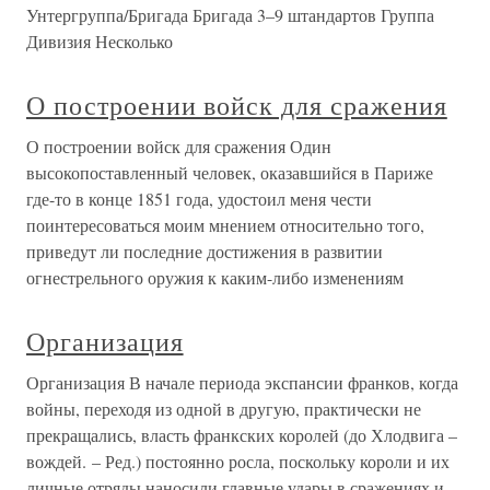
Унтергруппа/Бригада Бригада 3–9 штандартов Группа
Дивизия Несколько
О построении войск для сражения
О построении войск для сражения Один
высокопоставленный человек, оказавшийся в Париже
где-то в конце 1851 года, удостоил меня чести
поинтересоваться моим мнением относительно того,
приведут ли последние достижения в развитии
огнестрельного оружия к каким-либо изменениям
Организация
Организация В начале периода экспансии франков, когда
войны, переходя из одной в другую, практически не
прекращались, власть франкских королей (до Хлодвига –
вождей. – Ред.) постоянно росла, поскольку короли и их
личные отряды наносили главные удары в сражениях и,