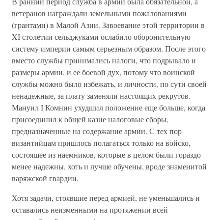
В ранний период служба в армии была обязательной, а
ветеранов награждали земельными пожалованиями
(грантами) в Малой Азии. Завоевание этой территории в
XI столетии сельджуками ослабило оборонительную
систему империи самым серьезным образом. После этого
вместо службы принимались налоги, что подрывало и
размеры армии, и ее боевой дух, потому что воинской
службы можно было избежать, и личности, по сути своей
ненадежные, за плату заменяли настоящих рекрутов.
Мануил I Комнин ухудшил положение еще больше, когда
присоединил к общей казне налоговые сборы,
предназначенные на содержание армии. С тех пор
византийцам пришлось полагаться только на войско,
состоящее из наемников, которые в целом были гораздо
менее надежны, хоть и лучше обучены, вроде знаменитой
варяжской гвардии.
Хотя задачи, стоявшие перед армией, не уменьшались и
оставались неизменными на протяжении всей