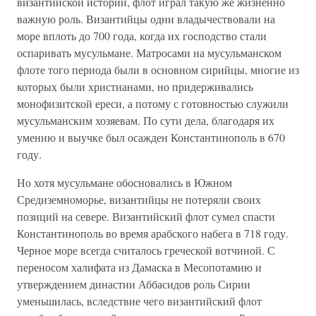
византийской истории, флот играл такую же жизненно
важную роль. Византийцы одни владычествовали на
море вплоть до 700 года, когда их господство стали
оспаривать мусульмане. Матросами на мусульманском
флоте того периода были в основном сирийцы, многие из
которых были христианами, но придерживались
монофизитской ереси, а потому с готовностью служили
мусульманским хозяевам. По сути дела, благодаря их
умению и выучке был осажден Константинополь в 670
году.
Но хотя мусульмане обосновались в Южном
Средиземноморье, византийцы не потеряли своих
позиций на севере. Византийский флот сумел спасти
Константинополь во время арабского набега в 718 году.
Черное море всегда считалось греческой вотчиной. С
переносом халифата из Дамаска в Месопотамию и
утверждением династии Аббасидов роль Сирии
уменьшилась, вследствие чего византийский флот