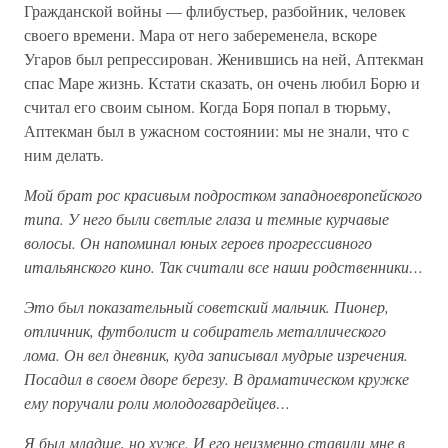
Гражданской войны — флибустьер, разбойник, человек
своего времени. Мара от него забеременела, вскоре
Угаров был репрессирован. Женившись на ней, Аптекман
спас Маре жизнь. Кстати сказать, он очень любил Борю и
считал его своим сыном. Когда Боря попал в тюрьму,
Аптекман был в ужасном состоянии: мы не знали, что с
ним делать.
Мой брат рос красивым подростком западноевропейского
типа. У него были светлые глаза и темные курчавые
волосы. Он напоминал юных героев прогрессивного
итальянского кино. Так считали все наши родственники…
Это был показательный советский мальчик. Пионер,
отличник, футболист и собиратель металлического
лома. Он вел дневник, куда записывал мудрые изречения.
Посадил в своем дворе березу. В драматическом кружке
ему поручали роли молодогвардейцев…
Я был младше, но хуже. И его неизменно ставили мне в