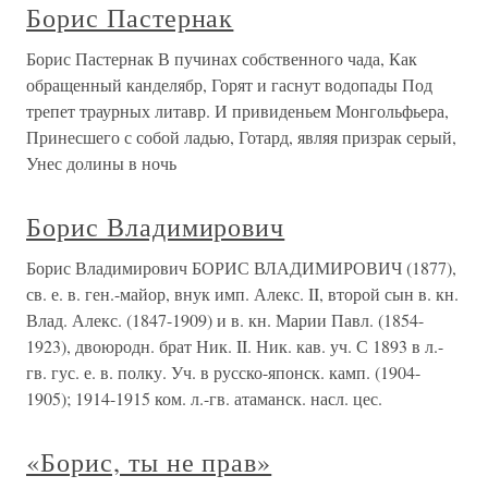
Борис Пастернак
Борис Пастернак В пучинах собственного чада, Как
обращенный канделябр, Горят и гаснут водопады Под
трепет траурных литавр. И привиденьем Монгольфьера,
Принесшего с собой ладью, Готард, являя призрак серый,
Унес долины в ночь
Борис Владимирович
Борис Владимирович БОРИС ВЛАДИМИРОВИЧ (1877),
св. е. в. ген.-майор, внук имп. Алекс. II, второй сын в. кн.
Влад. Алекс. (1847-1909) и в. кн. Марии Павл. (1854-
1923), двоюродн. брат Ник. II. Ник. кав. уч. С 1893 в л.-
гв. гус. е. в. полку. Уч. в русско-японск. камп. (1904-
1905); 1914-1915 ком. л.-гв. атаманск. насл. цес.
«Борис, ты не прав»