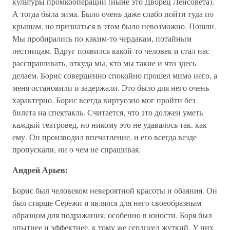
культуры промкооперации (ныне это Дворец Ленсовета).
А тогда была зима. Было очень даже слабо пойти туда по
крышам, но признаться в этом было невозможно. Пошли.
Мы пробирались по каким-то чердакам, потайным
лестницам. Вдруг появился какой-то человек и стал нас
расспрашивать, откуда мы, кто мы такие и что здесь
делаем. Борис совершенно спокойно прошел мимо него, а
меня остановили и задержали. Это было для него очень
характерно. Борис всегда виртуозно мог пройти без
билета на спектакль. Считается, что это должен уметь
каждый театровед, но никому это не удавалось так, как
ему. Он производил впечатление, и его всегда везде
пропускали, ни о чем не спрашивая.
Андрей Арьев:
Борис был человеком невероятной красоты и обаяния. Он
был старше Сережи и являлся для него своеобразным
образцом для подражания, особенно в юности. Боря был
опытнее и эффектнее, к тому же сердцеед жуткий. У них