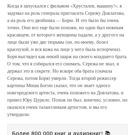
Когда я запускался с фильмом «Хрусталев, машину!», я
задумал на роль генерала пригласить Сережу Довлатова,
а на роль его двойника — Борю. И это было бы очень
точно. Они все еще были похожи, но один был нежным
красавцем, от которого женщины падали, а у другого на
лице были уже две тюрьмы (он, по-моему, болел
краснухой, и вся кожа на лице у него была испорчена).
Боря выглядел как некий шарж на своего младшего брата.
О том, что я собирался его снимать, Сережа не знал, я
держал это в секрете. Но вскоре оба брата (сначала
Сережа, потом Боря) умерли. Тогда второй режиссер
картины Миша Богин сказал, что он знает одного
новгородского артиста, очень похожего на Довлатова, и
привез Юру Цурило. Похож он был, конечно, условно, но
оказался очень талантливым артистом, и мы его
утвердили.
Более 800 000 книг и аудиокниг! 📚