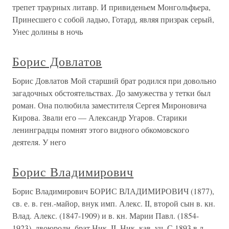
трепет траурных литавр. И привиденьем Монгольфьера,
Принесшего с собой ладью, Готард, являя призрак серый,
Унес долины в ночь
Борис Довлатов
Борис Довлатов Мой старший брат родился при довольно
загадочных обстоятельствах. До замужества у тетки был
роман. Она полюбила заместителя Сергея Мироновича
Кирова. Звали его — Александр Угаров. Старики
ленинградцы помнят этого видного обкомовского
деятеля. У него
Борис Владимирович
Борис Владимирович БОРИС ВЛАДИМИРОВИЧ (1877),
св. е. в. ген.-майор, внук имп. Алекс. II, второй сын в. кн.
Влад. Алекс. (1847-1909) и в. кн. Марии Павл. (1854-
1923), двоюродн. брат Ник. II. Ник. кав. уч. С 1893 в л.-