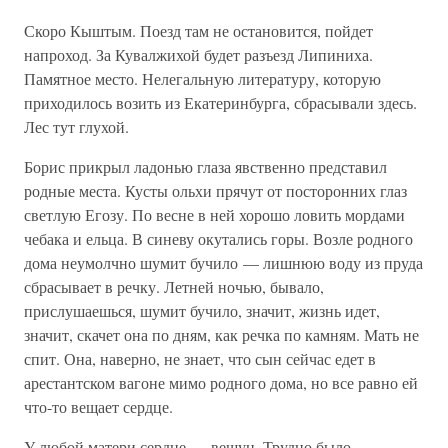
Скоро Кыштым. Поезд там не остановится, пойдет
напроход. За Кувалжихой будет разъезд Липиниха.
Памятное место. Нелегальную литературу, которую
приходилось возить из Екатеринбурга, сбрасывали здесь.
Лес тут глухой.
Борис прикрыл ладонью глаза явственно представил
родные места. Кусты ольхи прячут от посторонних глаз
светлую Егозу. По весне в ней хорошо ловить мордами
чебака и ельца. В синеву окутались горы. Возле родного
дома неумолчно шумит бучило — лишнюю воду из пруда
сбрасывает в речку. Летней ночью, бывало,
прислушаешься, шумит бучило, значит, жизнь идет,
значит, скачет она по дням, как речка по камням. Мать не
спит. Она, наверно, не знает, что сын сейчас едет в
арестантском вагоне мимо родного дома, но все равно ей
что-то вещает сердце.
У любой матери сердце — вещун. Трудно было