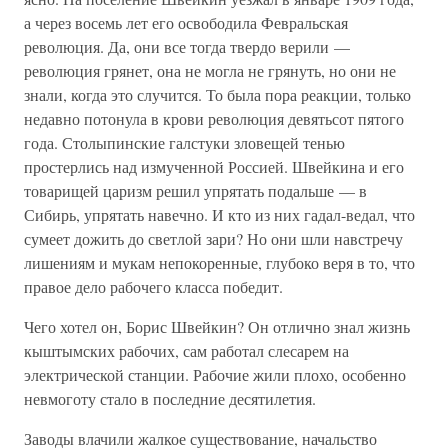
а через восемь лет его освободила Февральская
революция. Да, они все тогда твердо верили —
революция грянет, она не могла не грянуть, но они не
знали, когда это случится. То была пора реакции, только
недавно потонула в крови революция девятьсот пятого
года. Столыпинские галстуки зловещей тенью
простерлись над измученной Россией. Швейкина и его
товарищей царизм решил упрятать подальше — в
Сибирь, упрятать навечно. И кто из них гадал-ведал, что
сумеет дожить до светлой зари? Но они шли навстречу
лишениям и мукам непокоренные, глубоко веря в то, что
правое дело рабочего класса победит.
Чего хотел он, Борис Швейкин? Он отлично знал жизнь
кыштымских рабочих, сам работал слесарем на
электрической станции. Рабочие жили плохо, особенно
невмоготу стало в последние десятилетия.
Заводы влачили жалкое существование, начальство