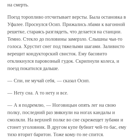
на смерть.
Поезд торопливо отсчитывает версты. Была остановка в
Уфалее. Проснулся Осип. Прижались лбами к вагонной
решетке, стараясь разглядеть, что делается на станции.
Темно. Стекло до половины замерзло. Слышны чьи-то
голоса. Хрустит снег под тяжелыми шагами. Заливисто
верещит кондукторский свисток. Ему басовито
откликнулся паровозный гудок. Скрипнули колеса, и
поезд покатился дальше.
— Спи, не мучай себя, — сказал Осип.
— Нету сна. А то нету и все.
— А я подремлю, — Ноговицын опять лег на свою
полку, последний раз звякнули на ногах кандалы и
смолкли. На верхней полке во сне скрежещет зубами и
стонет уголовник. В другом купе бубнит чей-то бас, ему
тихо вторит баритон. Тоже кому-то не спится.