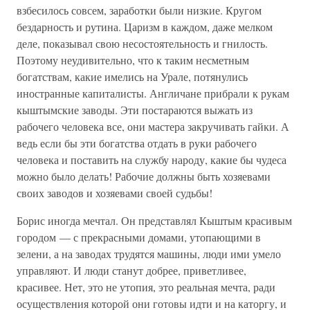
взбесилось совсем, заработки были низкие. Кругом
бездарность и рутина. Царизм в каждом, даже мелком
деле, показывал свою несостоятельность и гнилость.
Поэтому неудивительно, что к таким несметным
богатствам, какие имелись на Урале, потянулись
иностранные капиталисты. Англичане прибрали к рукам
кыштымские заводы. Эти постараются выжать из
рабочего человека все, они мастера закручивать гайки. А
ведь если бы эти богатства отдать в руки рабочего
человека и поставить на службу народу, какие бы чудеса
можно было делать! Рабочие должны быть хозяевами
своих заводов и хозяевами своей судьбы!
Борис иногда мечтал. Он представлял Кыштым красивым
городом — с прекрасными домами, утопающими в
зелени, а на заводах трудятся машины, люди ими умело
управляют. И люди станут добрее, приветливее,
красивее. Нет, это не утопия, это реальная мечта, ради
осуществления которой они готовы идти и на каторгу, и