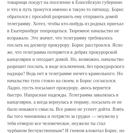
товарищи поедут на поселение в Енисейскую губернию
и что в путь тронутся именно в такую-то пятницу, Борис
обратился с просьбой разрешить ему отправить домой
телеграмму. Хотел, чтобы кто-нибудь из родных приехал
в Екатеринбург попрощаться. Тюремное начальство не
возражало. Это значит, что телеграмму требовалось
послать на досмотр прокурору. Борис расстроился. Ясно
же, что телеграмма потеряется в дебрях прокурорской
канцелярии и опоздает домой. Но, возможно, начальство
разрешит послать, в виде исключения, без прокурорского
надзора? Ведь нет в телеграмме ничего крамольного. Но
начальство тупо стояло на своем, и Борис согласился.
Ладно, пусть посылают прокурору, авось вернется
быстро. Напрасные надежды. Телеграмма завалялась в
канцелярии, а когда вернулась в тюрьму, посылать ее не
было никакого смысла. Все равно не успеет дойти. Взять
бы того чиновника и потрясти за грудки — неужели у
тебя отмерло все человеческое, неужели ты стал
чурбаном бесчувственным? И гневом клокотал Борис, но