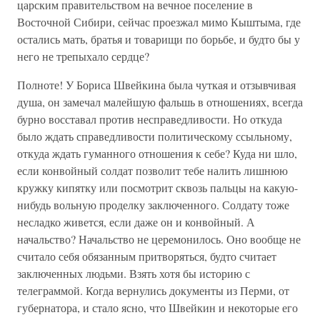
царским правительством на вечное поселение в
Восточной Сибири, сейчас проезжал мимо Кыштыма, где
остались мать, братья и товарищи по борьбе, и будто бы у
него не трепыхало сердце?
Полноте! У Бориса Швейкина была чуткая и отзывчивая
душа, он замечал малейшую фальшь в отношениях, всегда
бурно восставал против несправедливости. Но откуда
было ждать справедливости политическому ссыльному,
откуда ждать гуманного отношения к себе? Куда ни шло,
если конвойный солдат позволит тебе налить лишнюю
кружку кипятку или посмотрит сквозь пальцы на какую-
нибудь вольную проделку заключенного. Солдату тоже
несладко живется, если даже он и конвойный. А
начальство? Начальство не церемонилось. Оно вообще не
считало себя обязанным притворяться, будто считает
заключенных людьми. Взять хотя бы историю с
телеграммой. Когда вернулись документы из Перми, от
губернатора, и стало ясно, что Швейкин и некоторые его