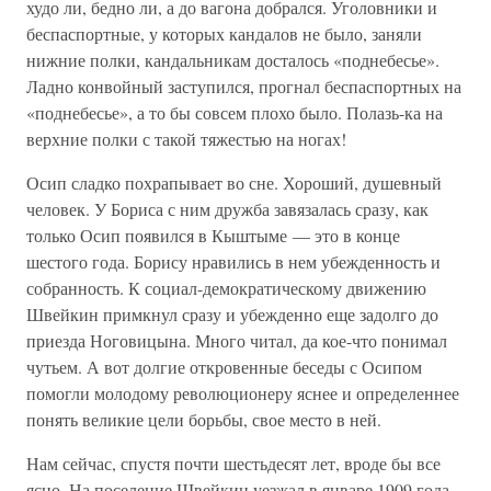
худо ли, бедно ли, а до вагона добрался. Уголовники и
беспаспортные, у которых кандалов не было, заняли
нижние полки, кандальникам досталось «поднебесье».
Ладно конвойный заступился, прогнал беспаспортных на
«поднебесье», а то бы совсем плохо было. Полазь-ка на
верхние полки с такой тяжестью на ногах!
Осип сладко похрапывает во сне. Хороший, душевный
человек. У Бориса с ним дружба завязалась сразу, как
только Осип появился в Кыштыме — это в конце
шестого года. Борису нравились в нем убежденность и
собранность. К социал-демократическому движению
Швейкин примкнул сразу и убежденно еще задолго до
приезда Ноговицына. Много читал, да кое-что понимал
чутьем. А вот долгие откровенные беседы с Осипом
помогли молодому революционеру яснее и определеннее
понять великие цели борьбы, свое место в ней.
Нам сейчас, спустя почти шестьдесят лет, вроде бы все
ясно. На поселение Швейкин уезжал в январе 1909 года,