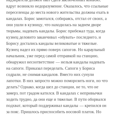
вдруг возникло недоразумение. Оказалось, что ссыльные
переселенцы до места нового жительства должны ехать в
кандалах. Борис замотался, собираясь, отстал от своих, а
они ушли в кузницу, что находилась на заднем дворе
тюрьмы, надевать кандалы. Борис прибежал туда, когда
кузнец деловито заканчивал «обувать» последнего, и
Борису достались кандалы великоватые и тяжелые.
Кузнец надел их прямо поверх сапогов. Но караульный
начальник, уже перед самой отправкой на станцию,
обнаружил несоответствие — нельзя кандалы надевать
на сапоги. Приказал переделать. Сапоги у Бориса
содрали, не снимая кандалов. Вместо них сунули
лапотки. В них запросто можно поморозить ноги, но что
делать? Однако, когда шел до станции, не то, что не
замерз, пот градом катился. В кандалах с непривычки
ходить трудно, да они еще и тяжелые. В пути оборвался
подхват, который поддерживал кандалы — крепился он
за пояс. Пришлось приспособить носовой платок. Но