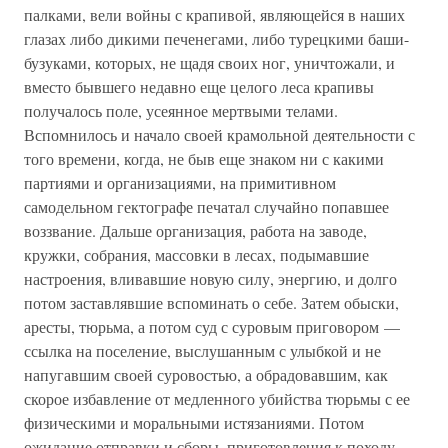
палками, вели войны с крапивой, являющейся в наших
глазах либо дикими печенегами, либо турецкими баши-
бузуками, которых, не щадя своих ног, уничтожали, и
вместо бывшего недавно еще целого леса крапивы
получалось поле, усеянное мертвыми телами.
Вспомнилось и начало своей крамольной деятельности с
того времени, когда, не быв еще знаком ни с какими
партиями и организациями, на примитивном
самодельном гектографе печатал случайно попавшее
воззвание. Дальше организация, работа на заводе,
кружки, собрания, массовки в лесах, подымавшие
настроения, вливавшие новую силу, энергию, и долго
потом заставлявшие вспоминать о себе. Затем обыски,
аресты, тюрьма, а потом суд с суровым приговором —
ссылка на поселение, выслушанным с улыбкой и не
напугавшим своей суровостью, а обрадовавшим, как
скорое избавление от медленного убийства тюрьмы с ее
физическими и моральными истязаниями. Потом
ожидание отправки и сборы, приготовления к походу,