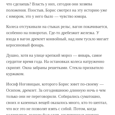
что сделаешь? Власть у них, сегодня они хозяева
положения. Поостыв, Борис смотрел на эту историю уже
с юмором, это у него было — чувство юмора.
Колеса отстукивали на стыках рельс, вагон покачивается,
особенно на поворотах. Где-то дребезжит железка. У
входа в вагон дремлет конвойный, над ним тускло мигает
керосиновый фонарь.
Душно, хотя на улице крепкий мороз — январь, самое
сердитое время года. На остановках колеса натруженно
скрипят. Окна забраны решетками. Стекла прихватило
куржаком.
Иосиф Ноговицын, которого Борис зовет по-своему —
Осипом, дремлет. За сегодняшнюю длинную ночь о чем
только они не переговорили. Собирались суматошно,
своих и казенных вещей оказалось много, кто-то шептал,
что все это не позволят взять с собой. Потом, когда
надзиратель должен был сдать заключенных конвою,