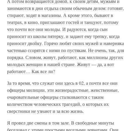
А потом возвращаются домой, к своим детям, мужьям и
занимаются в дни отдыха своим обычным делом: готовят,
стирают, ходят в магазины. А кроме этого, бывают в
театрах, в кино, приглашают гостей и танцуют, потому
что почти все они молоды. И радуются, когда сын
приносит из школы пятерку, и задают ему трепку, когда
приносит двойку. Горячо любят своих мужей и наверняка
частенько ссорятся с ними по пустякам. Не очень, так, для
порядка. Словом, живут, работают, как миллионы других
молодых женщин в нашей стране. Живут — да, а вот
работают… Как все ли?
За то время, что служат они здесь в 02, а почти все они
офицеры милиции, эти жизнерадостные, женственные,
очаровательные офицеры сталкиваются с таким
количеством человеческих трагедий, о которых их
сверстники не узнают и за всю жизнь.
Я провел две смены в том зале. В свободные минуты
беседовал с этими простыми веселыми девчатами. Они