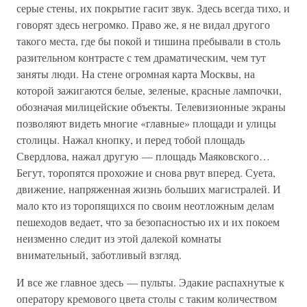
серые стены, их покрытие гасит звук. Здесь всегда тихо, и
говорят здесь негромко. Право же, я не видал другого
такого места, где бы покой и тишина пребывали в столь
разительном контрасте с тем драматическим, чем тут
заняты люди. На стене огромная карта Москвы, на
которой зажигаются белые, зеленые, красные лампочки,
обозначая милицейские объекты. Телевизионные экраны
позволяют видеть многие «главные» площади и улицы
столицы. Нажал кнопку, и перед тобой площадь
Свердлова, нажал другую — площадь Маяковского…
Бегут, торопятся прохожие и снова рвут вперед. Суета,
движение, напряженная жизнь больших магистралей. И
мало кто из торопящихся по своим неотложным делам
пешеходов ведает, что за безопасностью их и их покоем
неизменно следит из этой далекой комнаты
внимательный, заботливый взгляд.
И все же главное здесь — пульты. Эдакие распахнутые к
оператору кремового цвета столы с таким количеством