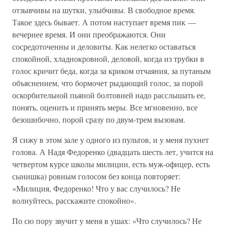
отзывчивы на шутки, улыбчивы. В свободное время.
Такое здесь бывает. А потом наступает время пик —
вечернее время. И они преображаются. Они
сосредоточенны и деловиты. Как нелегко оставаться
спокойной, хладнокровной, деловой, когда из трубки в
голос кричит беда, когда за криком отчаяния, за путаным
объяснением, что бормочет рыдающий голос, за порой
оскорбительной пьяной болтовней надо расслышать ее,
понять, оценить и принять меры. Все мгновенно, все
безошибочно, порой сразу по двум-трем вызовам.
Я сижу в этом зале у одного из пультов, и у меня пухнет
голова. А Надя Федоренко (двадцать шесть лет, учится на
четвертом курсе школы милиции, есть муж-офицер, есть
сынишка) ровным голосом без конца повторяет:
«Милиция, Федоренко! Что у вас случилось? Не
волнуйтесь, расскажите спокойно».
По сю пору звучит у меня в ушах: «Что случилось? Не