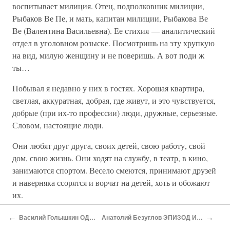
воспитывает милиция. Отец, подполковник милиции,
Рыбаков Ве Пе, и мать, капитан милиции, Рыбакова Ве
Ве (Валентина Васильевна). Ее стихия — аналитический
отдел в уголовном розыске. Посмотришь на эту хрупкую
на вид, милую женщину и не поверишь. А вот поди ж
ты…
Побывал я недавно у них в гостях. Хорошая квартира,
светлая, аккуратная, добрая, где живут, и это чувствуется,
добрые (при их-то профессии) люди, дружные, серьезные.
Словом, настоящие люди.
Они любят друг друга, своих детей, свою работу, свой
дом, свою жизнь. Они ходят на службу, в театр, в кино,
занимаются спортом. Весело смеются, принимают друзей
и наверняка ссорятся и ворчат на детей, хоть и обожают
их.
Так вот и живут.
←
→
Василий Голышкин ОДНАЖДЫ И НАВСЕГДА
Анатолий Безуглов ЭПИЗОД ИЗ ПРАКТИКИ СЛЕДОВАТЕЛЯ