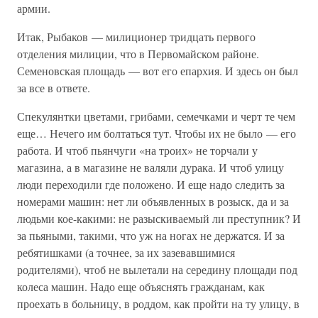
армии.
Итак, Рыбаков — милиционер тридцать первого
отделения милиции, что в Первомайском районе.
Семеновская площадь — вот его епархия. И здесь он был
за все в ответе.
Спекулянтки цветами, грибами, семечками и черт те чем
еще… Нечего им болтаться тут. Чтобы их не было — его
работа. И чтоб пьянчуги «на троих» не торчали у
магазина, а в магазине не валяли дурака. И чтоб улицу
люди переходили где положено. И еще надо следить за
номерами машин: нет ли объявленных в розыск, да и за
людьми кое-какими: не разыскиваемый ли преступник? И
за пьяными, такими, что уж на ногах не держатся. И за
ребятишками (а точнее, за их зазевавшимися
родителями), чтоб не вылетали на середину площади под
колеса машин. Надо еще объяснять гражданам, как
проехать в больницу, в роддом, как пройти на ту улицу, в