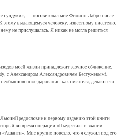
ые сундуки», — посоветовал мне Филипп Лабро после
К этому выдающемуся человеку, известному писателю,
к нему не прислушалась. Я никак не могла решиться
изодов моей жизни принадлежит заочное сближение,
бу, с Александром Александровичем Бестужевым!..
 необыкновенное дарование. как писателя, делают его
ьюинПредисловие к первому изданию этой книги
оторый во время операции «Пьедестал» в звании
 «Ашанти». Мне крупно повезло, что я служил под его