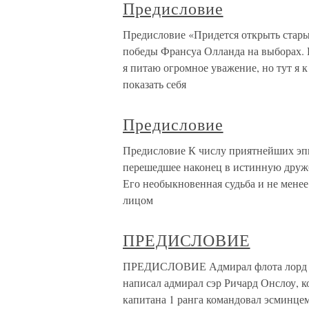
Предисловие
Предисловие «Придется открыть стар
победы Франсуа Олланда на выборах. 
я питаю огромное уважение, но тут я 
показать себя
Предисловие
Предисловие К числу приятнейших эп
перешедшее наконец в истинную друж
Его необыкновенная судьба и не менее
лицом
ПРЕДИСЛОВИЕ
ПРЕДИСЛОВИЕ Адмирал флота лорд Л
написал адмирал сэр Ричард Онслоу, к
капитана 1 ранга командовал эсминцем