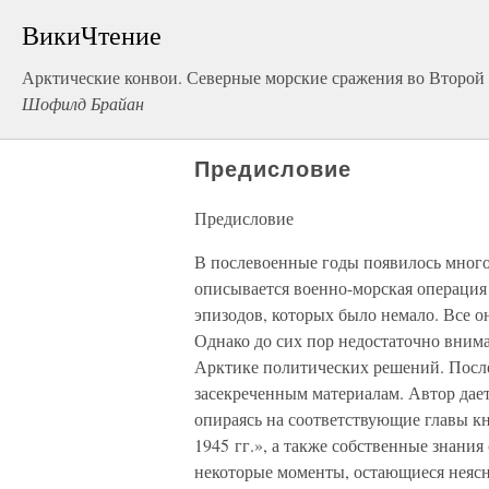
ВикиЧтение
Арктические конвои. Северные морские сражения во Второй
Шофилд Брайан
Предисловие
Предисловие
В послевоенные годы появилось много 
описывается военно-морская операция
эпизодов, которых было немало. Все о
Однако до сих пор недостаточно вним
Арктике политических решений. После
засекреченным материалам. Автор дает
опираясь на соответствующие главы кн
1945 гг.», а также собственные знания
некоторые моменты, остающиеся неясн