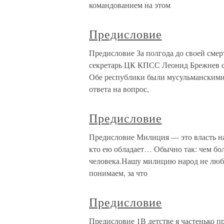
командованием на этом
Предисловие
Предисловие За полгода до своей смер
секретарь ЦК КПСС Леонид Брежнев с
Обе республики были мусульманскими:
ответа на вопрос,
Предисловие
Предисловие Милиция — это власть на
кто ею обладает… Обычно так: чем бол
человека.Нашу милицию народ не люб
понимаем, за что
Предисловие
Предисловие 1В детстве я частенько пр