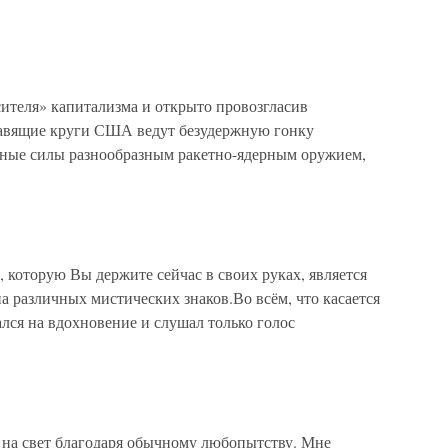
сителя» капитализма и открыто провозгласив
равящие круги США ведут безудержную гонку
ные силы разнообразным ракетно-ядерным оружием,
 которую Вы держите сейчас в своих руках, является
а различных мистических знаков.Во всём, что касается
гался на вдохновение и слушал только голос
а свет благодаря обычному любопытству. Мне