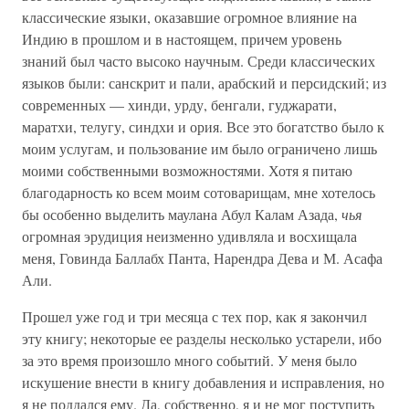
классические языки, оказавшие огромное влияние на
Индию в прошлом и в настоящем, причем уровень
знаний был часто высоко научным. Среди классических
языков были: санскрит и пали, арабский и персидский; из
современных — хинди, урду, бенгали, гуджарати,
маратхи, телугу, синдхи и ория. Все это богатство было к
моим услугам, и пользование им было ограничено лишь
моими собственными возможностями. Хотя я питаю
благодарность ко всем моим сотоварищам, мне хотелось
бы особенно выделить маулана Абул Калам Азада,
чья
огромная эрудиция неизменно удивляла и восхищала
меня, Говинда Баллабх Панта, Нарендра Дева и М. Асафа
Али.
Прошел уже год и три месяца с тех пор, как я закончил
эту книгу; некоторые ее разделы несколько устарели, ибо
за это время произошло много событий. У меня было
искушение внести в книгу добавления и исправления, но
я не поддался ему. Да, собственно, я и не мог поступить