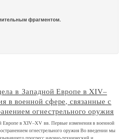
омительным фрагментом.
 дела в Западной Европе в XIV–
я в военной сфере, связанные с
ранением огнестрельного оружия
ной Европе в XIV–XV вв. Первые изменения в военной
пространением огнестрельного оружия Во введении мы
язывавшего прогресс научно-технический и