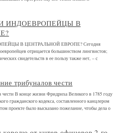
 ЛИ ИНДОЕВРОПЕЙЦЫ В
Е?
ОПЕЙЦЫ В ЦЕНТРАЛЬНОЙ ЕВРОПЕ? Сегодня
доевропейцев отрицается большинством лингвистов;
ических свидетельств в ее пользу также нет, – с
ение трибуналов чести
в чести В конце жизни Фридриха Великого в 1785 году
кого гражданского кодекса, составленного канцлером
том проекте было высказано пожелание, чтобы дела о
 королю от унтер-офицеров 2-го