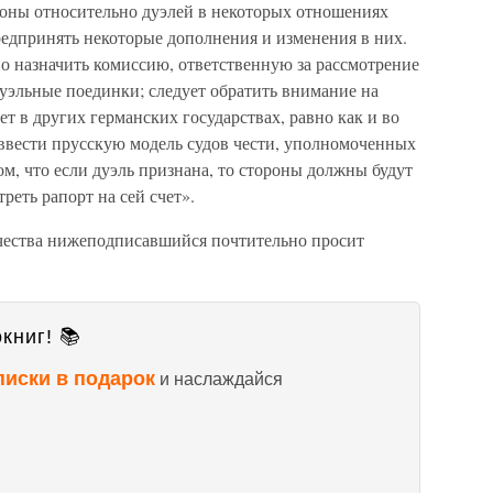
оны относительно дуэлей в некоторых отношениях
редпринять некоторые дополнения и изменения в них.
мно назначить комиссию, ответственную за рассмотрение
дуэльные поединки; следует обратить внимание на
ет в других германских государствах, равно как и во
ввести прусскую модель судов чести, уполномоченных
ом, что если дуэль признана, то стороны должны будут
реть рапорт на сей счет».
ества нижеподписавшийся почтительно просит
книг! 📚
писки в подарок
и наслаждайся