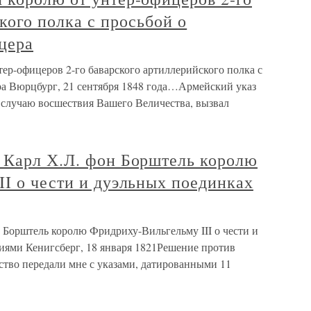
кого полка с просьбой о
цера
ер-офицеров 2-го баварского артиллерийского полка с
а Вюрцбург, 21 сентября 1848 года…Армейский указ
о случаю восшествия Вашего Величества, вызвал
 Карл Х.Л. фон Борштель королю
I о чести и дуэльных поединках
 Борштель королю Фридриху-Вильгельму III о чести и
иями Кенигсберг, 18 января 1821Решение против
ство передали мне с указами, датированными 11