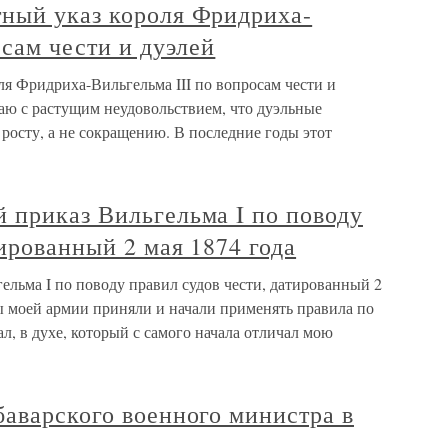
ный указ короля Фридриха-
осам чести и дуэлей
я Фридриха-Вильгельма III по вопросам чести и
аю с растущим неудовольствием, что дуэльные
росту, а не сокращению. В последние годы этот
 приказ Вильгельма I по поводу
тированный 2 мая 1874 года
льма I по поводу правил судов чести, датированный 2
ы моей армии приняли и начали применять правила по
ал, в духе, который с самого начала отличал мою
аварского военного министра в