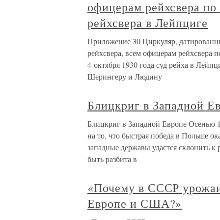
офицерам рейхсвера по
рейхсвера в Лейпциге
Приложение 30 Циркуляр, датированный
рейхсвера, всем офицерам рейхсвера п
4 октября 1930 года суд рейха в Лей
Шерингеру и Людину
Блицкриг в Западной Е
Блицкриг в Западной Европе Осенью 19
на то, что быстрая победа в Польше о
западные державы удастся склонить к 
быть разбита в
«Почему в СССР урожаи
Европе и США?»