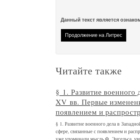
Данный текст является ознак
Продолжение на Литрес
Читайте также
§ 1. Развитие военного
XV вв. Первые изменени
появлением и распрост
§ 1. Развитие военного дела в Запад
сфере, связанные с появлением и рас
уже упоминали мысль Ф. Энгельса, ув