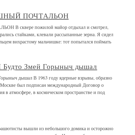
ДУШНЫЙ ПОЧТАЛЬОН
Н В сквере пожилой майор отдыхал и смотрел,
ирались стайками, клевали рассыпанные зерна. Я сидел
альцем вихрастому мальчишке: тот попытался поймать
удто Змей Горыныч дышал
ыныч дышал В 1963 году ядерные взрывы, образно
 в Москве был подписан международный Договор о
я в атмосфере, в космическом пространстве и под
рашютисты вышли из небольшого домика и осторожно