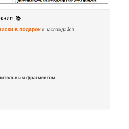
книг! 📚
писки в подарок
и наслаждайся
омительным фрагментом.