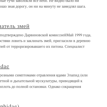
ные тучи заволокли все небо. Не видно было ни
ошо зная дорогу, он ни на минуту не замедлял шага.
натель змей
 подтверждено Дарвиновской комиссиейМай 1999 года,
стями ловить и заклинать змей, пригласили в деревню
елей от терроризировавшего их питона. Специалист
idae
 грозными симптомами отравления ядами Элапид (или
летной и дыхательной мускулатуры, приводящий к
плоть до полной остановки. Однако сокращения
phidae)