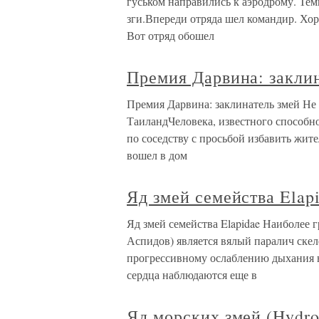
гуськом направились к аэродрому. Тем
зги.Впереди отряда шел командир. Хор
Вот отряд обошел
Премия Дарвина: закли
Премия Дарвина: заклинатель змей Не
ТаиландЧеловека, известного способно
по соседству с просьбой избавить жит
вошел в дом
Яд змей семейства Elap
Яд змей семейства Elapidae Наиболее
Аспидов) является вялый паралич ске
прогрессивному ослаблению дыхания в
сердца наблюдаются еще в
Яд морских змей (Hydro