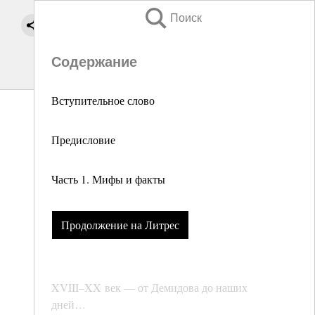
Поиск
Содержание
Вступительное слово
Предисловие
Часть 1. Мифы и факты
Продолжение на Литрес
XVIII–XX век — от Демидова до наших
дней…