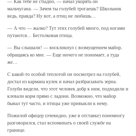
— Как тебе не стыдно, — начал укорять он
мальчугана. — Зачем ты голубей трогаешь? Школьник
ведь, правда? Ну вот, а птиц не любишь…
— А что — жалко? Тут этих голубей много, под ногами
путаются… Бестолковая птица.
— Вы слышали! — воскликнул с возмущением майор,
обращаясь ко мне. — Еще ничего не понимает, а туда
же…
С какой-то особой теплотой он посмотрел на голубей,
достал из кармана кулек и начал разбрасывать зерна.
Голуби видели, что этот человек добр к ним, подходили и
клевали корм прямо с ладони. Возможно, что майор
бывал тут часто, и птицы уже привыкли к нему.
Пожилой офицер (очевидно, уже в отставке) понемногу
разговорился, стал вспоминать о своей службе на
границе.