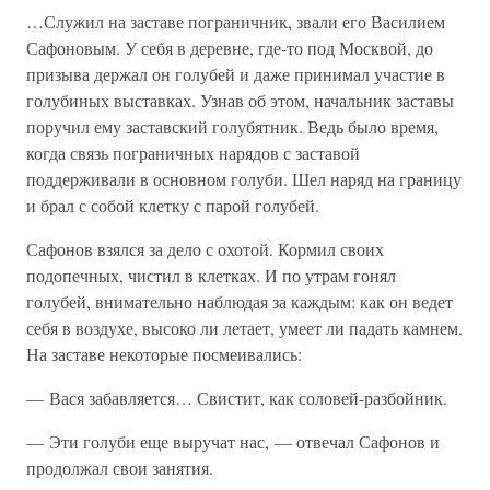
…Служил на заставе пограничник, звали его Василием
Сафоновым. У себя в деревне, где-то под Москвой, до
призыва держал он голубей и даже принимал участие в
голубиных выставках. Узнав об этом, начальник заставы
поручил ему заставский голубятник. Ведь было время,
когда связь пограничных нарядов с заставой
поддерживали в основном голуби. Шел наряд на границу
и брал с собой клетку с парой голубей.
Сафонов взялся за дело с охотой. Кормил своих
подопечных, чистил в клетках. И по утрам гонял
голубей, внимательно наблюдая за каждым: как он ведет
себя в воздухе, высоко ли летает, умеет ли падать камнем.
На заставе некоторые посмеивались:
— Вася забавляется… Свистит, как соловей-разбойник.
— Эти голуби еще выручат нас, — отвечал Сафонов и
продолжал свои занятия.