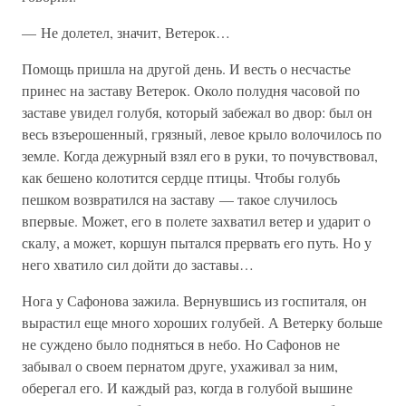
— Не долетел, значит, Ветерок…
Помощь пришла на другой день. И весть о несчастье
принес на заставу Ветерок. Около полудня часовой по
заставе увидел голубя, который забежал во двор: был он
весь взъерошенный, грязный, левое крыло волочилось по
земле. Когда дежурный взял его в руки, то почувствовал,
как бешено колотится сердце птицы. Чтобы голубь
пешком возвратился на заставу — такое случилось
впервые. Может, его в полете захватил ветер и ударит о
скалу, а может, коршун пытался прервать его путь. Но у
него хватило сил дойти до заставы…
Нога у Сафонова зажила. Вернувшись из госпиталя, он
вырастил еще много хороших голубей. А Ветерку больше
не суждено было подняться в небо. Но Сафонов не
забывал о своем пернатом друге, ухаживал за ним,
оберегал его. И каждый раз, когда в голубой вышине