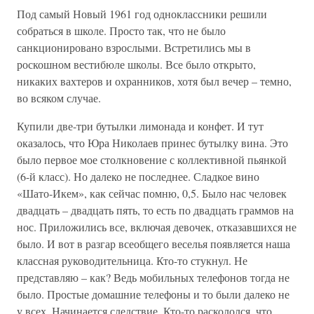
Под самый Новый 1961 год одноклассники решили
собраться в школе. Просто так, что не было
санкционировано взрослыми. Встретились мы в
роскошном вестибюле школы. Все было открыто,
никаких вахтеров и охранников, хотя был вечер – темно,
во всяком случае.
Купили две-три бутылки лимонада и конфет. И тут
оказалось, что Юра Николаев принес бутылку вина. Это
было первое мое столкновение с коллективной пьянкой
(6-й класс). Но далеко не последнее. Сладкое вино
«Шато-Икем», как сейчас помню, 0,5. Было нас человек
двадцать – двадцать пять, то есть по двадцать граммов на
нос. Приложились все, включая девочек, отказавшихся не
было. И вот в разгар всеобщего веселья появляется наша
классная руководительница. Кто-то стукнул. Не
представляю – как? Ведь мобильных телефонов тогда не
было. Простые домашние телефоны и то были далеко не
у всех. Начинается следствие. Кто-то раскололся, что