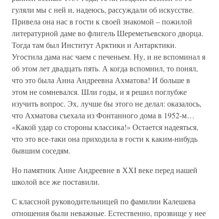
гуляли мы с ней и, надеюсь, рассуждали об искусстве.
Привела она нас в гости к своей знакомой – пожилой
литературной даме во флигель Шереметьевского дворца.
Тогда там был Институт Арктики и Антарктики.
Угостила дама нас чаем с печеньем. Ну, и не вспоминал я
об этом лет двадцать пять. А когда вспомнил, то понял,
что это была Анна Андреевна Ахматова! И больше в
этом не сомневался. Шли годы, и я решил поглубже
изучить вопрос. Эх, лучше бы этого не делал: оказалось,
что Ахматова съехала из Фонтанного дома в 1952-м…
«Какой удар со стороны классика!» Остается надеяться,
что это все-таки она приходила в гости к каким-нибудь
бывшим соседям.
Но памятник Анне Андреевне в ХХI веке перед нашей
школой все же поставили.
С классной руководительницей по фамилии Калешева
отношения были неважные. Естественно, прозвище у нее