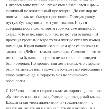
Николаев вино принес. Тут же был вызван отец Юры –
типичный положительный пролетарий. До сих пор не
понимаю, как все быстро произошло. Главную улику –
пустую бутылку вина – мы уничтожили. И тут я
совершил поступок, которым горжусь уже полвека. Я
сказал: «Не знаю, вино или что, но вот эта бутылка». И
протянул грозным следователям пустую бутылку из-под
лимонада. Юрин папаша со знанием дела ее понюхал и
заключил: «Действительно, лимонад». Сомнений, что это
именно та бутылка, ни у кого не возникло, и инцидент
был исчерпан. По прошествии лет я понял, что старшие
были не меньше нас, а может, и больше заинтересованы в
таком хеппи-энде, и гордость моя не слишком-то
обоснована.
С 1962 года ввели в старших классах «производственное
обучение», в связи с чем добавили одиннадцатый класс.
Школы стали «восьмилетками» и «трехлетками» – с
девятыми, десятыми и одиннадцатыми классами. А в