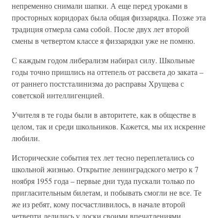
непременно снимали шапки. А еще перед уроками в
просторных коридорах была общая физзарядка. Позже эта
традиция отмерла сама собой. После двух лет второй
смены в четвертом классе я физзарядки уже не помню.
С каждым годом либерализм набирал силу. Школьные
годы точно пришлись на оттепель от рассвета до заката –
от раннего постсталинизма до расправы Хрущева с
советской интеллигенцией.
Учителя в те годы были в авторитете, как в обществе в
целом, так и среди школьников. Кажется, мы их искренне
любили.
Исторические события тех лет тесно переплетались со
школьной жизнью. Открытие ленинградского метро к 7
ноября 1955 года – первые дни туда пускали только по
пригласительным билетам, и побывать смогли не все. Те
же из ребят, кому посчастливилось, в начале второй
четверти делились у доски своими впечатлениями.