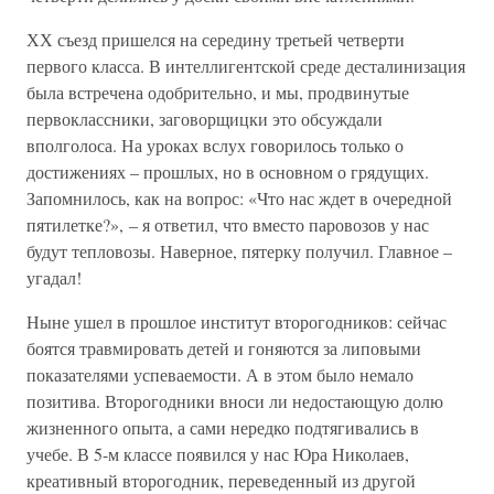
ХХ съезд пришелся на середину третьей четверти
первого класса. В интеллигентской среде десталинизация
была встречена одобрительно, и мы, продвинутые
первоклассники, заговорщицки это обсуждали
вполголоса. На уроках вслух говорилось только о
достижениях – прошлых, но в основном о грядущих.
Запомнилось, как на вопрос: «Что нас ждет в очередной
пятилетке?», – я ответил, что вместо паровозов у нас
будут тепловозы. Наверное, пятерку получил. Главное –
угадал!
Ныне ушел в прошлое институт второгодников: сейчас
боятся травмировать детей и гоняются за липовыми
показателями успеваемости. А в этом было немало
позитива. Второгодники вноси ли недостающую долю
жизненного опыта, а сами нередко подтягивались в
учебе. В 5-м классе появился у нас Юра Николаев,
креативный второгодник, переведенный из другой