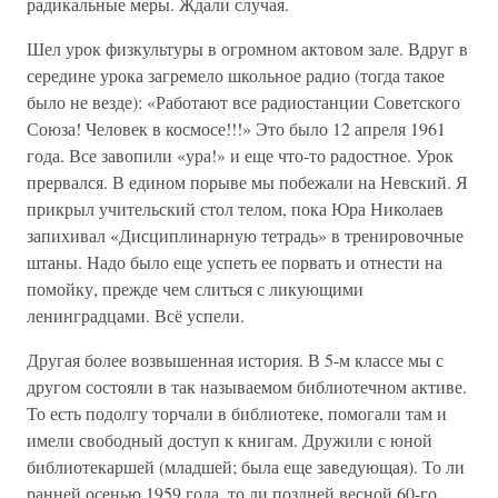
радикальные меры. Ждали случая.
Шел урок физкультуры в огромном актовом зале. Вдруг в
середине урока загремело школьное радио (тогда такое
было не везде): «Работают все радиостанции Советского
Союза! Человек в космосе!!!» Это было 12 апреля 1961
года. Все завопили «ура!» и еще что-то радостное. Урок
прервался. В едином порыве мы побежали на Невский. Я
прикрыл учительский стол телом, пока Юра Николаев
запихивал «Дисциплинарную тетрадь» в тренировочные
штаны. Надо было еще успеть ее порвать и отнести на
помойку, прежде чем слиться с ликующими
ленинградцами. Всё успели.
Другая более возвышенная история. В 5-м классе мы с
другом состояли в так называемом библиотечном активе.
То есть подолгу торчали в библиотеке, помогали там и
имели свободный доступ к книгам. Дружили с юной
библиотекаршей (младшей; была еще заведующая). То ли
ранней осенью 1959 года, то ли поздней весной 60-го