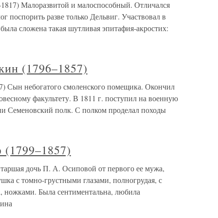
–1817) Малоразвитой и малоспособный. Отличался
ог поспорить разве только Дельвиг. Участвовал в
 была сложена такая шутливая эпитафия-акростих:
ин (1796–1857)
) Сын небогатого смоленского помещика. Окончил
овесному факультету. В 1811 г. поступил на военную
ии Семеновский полк. С полком проделал походы
 (1799–1857)
таршая дочь П. А. Осиповой от первого ее мужа,
шка с томно-грустными глазами, полногрудая, с
, ножками. Была сентиментальна, любила
кина