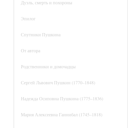
Дуэль, смерть и похороны
Эпилог
Спутники Пушкина
От автора
Родственники и домочадцы
Сергей Львович Пушкин (1770–1848)
Надежда Осиповна Пушкина (1775–1836)
Мария Алексеевна Ганнибал (1745–1818)