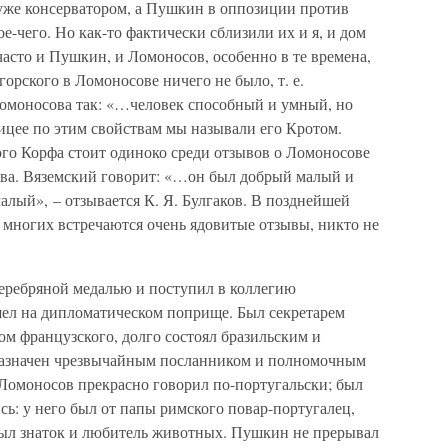
 уже консерватором, а Пушкин в оппозиции против
ое-чего. Но как-то фактически сблизили их и я, и дом
асто и Пушкин, и Ломоносов, особенно в те времена,
горского в Ломоносове ничего не было, т. е.
Ломоносова так: «…человек способный и умный, но
ицее по этим свойствам мы называли его Кротом.
го Корфа стоит одиноко среди отзывов о Ломоносове
ва. Вяземский говорит: «…он был добрый малый и
лый», – отзывается К. Я. Булгаков. В позднейшей
 многих встречаются очень ядовитые отзывы, никто не
серебряной медалью и поступил в коллегию
ел на дипломатическом поприще. Был секретарем
ом французского, долго состоял бразильским и
 назначен чрезвычайным посланником и полномочным
Ломоносов прекрасно говорил по-португальски; был
сь: у него был от папы римского повар-португалец,
был знаток и любитель животных. Пушкин не прерывал