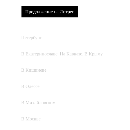
Продолжение на Литрес
Петербург
В Екатеринославе. На Кавказе. В Крыму
В Кишиневе
В Одессе
В Михайловском
В Москве