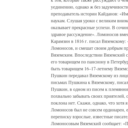
уединению, однако ж без задумчивост
преподаватель истории Кайданов: «Им
наукам. Слушая уроки с великим вним
оказывает прекрасные успехи. В сочи
здравое рассуждение». Ломоносов вме
Карамзин в 1816 г. писал Вяземскому
Ломоносов, и смешат своим добрым пр
Вяземским. Впоследствии Вяземский с
его товарищем по пансиону в Петербур
быть товарищем 16–17-летнему Вяземс
Пушкин передавал Вяземскому из лиц
письмах Пушкина к Вяземскому, писал
Пушкин, в одном из писем к племянник
похвально забывать своих приятелей, 
поклона нет. Скажи, однако, что хотя
Ломоносов был не совсем ординарен, 
переписку взрослые, известные писа
Ломоносовым Вяземский сообщает: «П