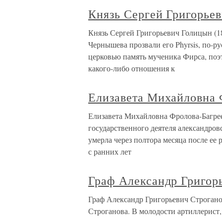
Князь Сергей Григорье
Князь Сергей Григорьевич Голицын (1
Чернышева прозвали его Phyrsis, по-р
церковью память мученика Фирса, поэт
какого-либо отношения к
Елизавета Михайловна 
Елизавета Михайловна Фролова-Багрее
государственного деятеля александров
умерла через полтора месяца после ее 
с ранних лет
Граф Александр Григор
Граф Александр Григорьевич Строгано
Строганова. В молодости артиллерист,