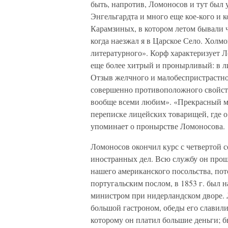
быть, напротив, Ломоносов и тут был
Энгельгардта и много еще кое-кого и к
Карамзиных, в котором летом бывали ч
когда наезжал я в Царское Село. Холмо
литературного». Корф характеризует 
еще более хитрый и пронырливый: в л
Отзыв желчного и малобеспристрастно
совершенно противоположного свойст
вообще всеми любим». «Прекрасный ма
переписке лицейских товарищей, где о
упоминает о пронырстве Ломоносова.
Ломоносов окончил курс с четвертой 
иностранных дел. Всю службу он прош
нашего американского посольства, пот
португальским послом, в 1853 г. был
министром при нидерландском дворе. 
большой гастроном, обеды его славили
которому он платил большие деньги; 