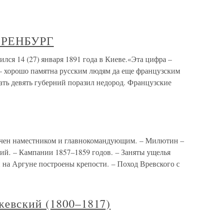
ЭРЕНБУРГ
14 (27) января 1891 года в Киеве.«Эта цифра –
) – хорошо памятна русским людям да еще французским
ать девять губерний поразил недород. Французские
начен наместником и главнокомандующим. – Милютин –
вий. – Кампании 1857–1859 годов. – Заняты ущелья
и на Аргуне построены крепости. – Поход Вревского с
жевский (1800–1817)