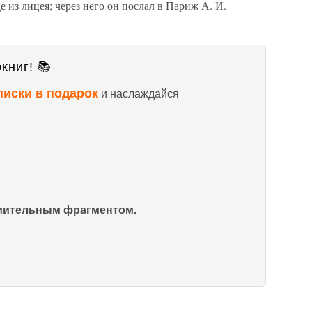
из лицея; через него он послал в Париж А. И.
книг! 📚
писки в подарок
и наслаждайся
омительным фрагментом.