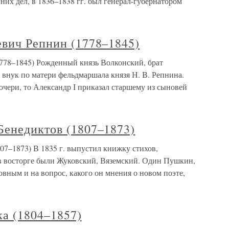
их дел, в 1836–1838 гг. был генерал-губернатором
евич Репнин (1778–1845)
778–1845) Рожденный князь Волконский, брат
, внук по матери фельдмаршала князя Н. В. Репнина.
очери, то Александр I приказал старшему из сыновей
Бенедиктов (1807–1873)
07–1873) В 1835 г. выпустил книжку стихов,
в восторге были Жуковский, Вяземский. Один Пушкин,
овным и на вопрос, какого он мнения о новом поэте,
а (1804–1857)