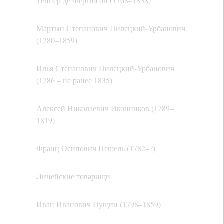
Теппер де Фергюсон (1768–1838)
Мартын Степанович Пилецкий-Урбанович
(1780–1859)
Илья Степанович Пилецкий-Урбанович
(1786 – не ранее 1835)
Алексей Николаевич Иконников (1789–
1819)
Франц Осипович Пешель (1782–?)
Лицейские товарищи
Иван Иванович Пущин (1798–1859)