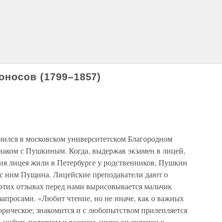
оносов (1799–1857)
чился в московском университетском Благородном
наком с Пушкиным. Когда, выдержав экзамен в лицей,
я лицея жили в Петербурге у родственников, Пушкин
с ним Пущина. Лицейские преподаватели дают о
этих отзывах перед нами вырисовывается мальчик
апросами. «Любит чтение, но не иначе, как о важных
орическое; знакомится и с любопытством прилепляется
м-нибудь полезном и важном, иначе он склонен к