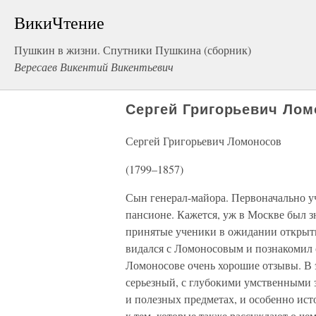
ВикиЧтение
Пушкин в жизни. Спутники Пушкина (сборник)
Вересаев Викентий Викентьевич
Сергей Григорьевич Лом
Сергей Григорьевич Ломоносов
(1799–1857)
Сын генерал-майора. Первоначально у
пансионе. Кажется, уж в Москве был з
принятые ученики в ожидании открыти
видался с Ломоносовым и познакомил 
Ломоносове очень хорошие отзывы. В 
серьезный, с глубокими умственными з
и полезных предметах, и особенно ист
к тем, которые также рассуждают о че