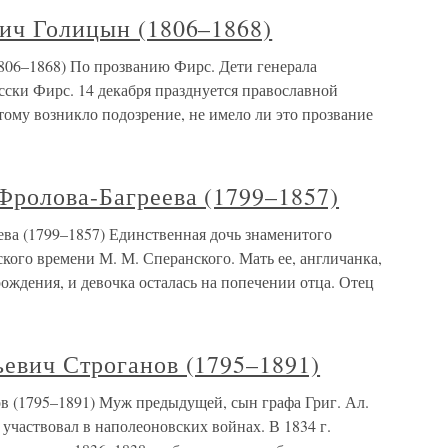
вич Голицын (1806–1868)
806–1868) По прозванию Фирс. Дети генерала
усски Фирс. 14 декабря празднуется православной
ому возникло подозрение, не имело ли это прозвание
Фролова-Багреева (1799–1857)
ва (1799–1857) Единственная дочь знаменитого
ского времени М. М. Сперанского. Мать ее, англичанка,
рождения, и девочка осталась на попечении отца. Отец
ьевич Строганов (1795–1891)
в (1795–1891) Муж предыдущей, сын графа Григ. Ал.
 участвовал в наполеоновских войнах. В 1834 г.