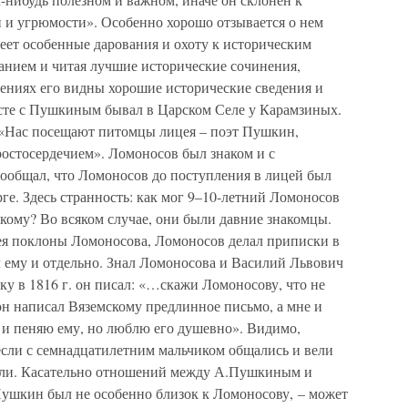
и и угрюмости». Особенно хорошо отзывается о нем
еет особенные дарования и охоту к историческим
анием и читая лучшие исторические сочинения,
нениях его видны хорошие исторические сведения и
сте с Пушкиным бывал в Царском Селе у Карамзиных.
: «Нас посещают питомцы лицея – поэт Пушкин,
остосердечием». Ломоносов был знаком и с
ообщал, что Ломоносов до поступления в лицей был
ге. Здесь странность: как мог 9–10-летний Ломоносов
кому? Во всяком случае, они были давние знакомцы.
ея поклоны Ломоносова, Ломоносов делал приписки в
 ему и отдельно. Знал Ломоносова и Василий Львович
у в 1816 г. он писал: «…скажи Ломоносову, что не
он написал Вяземскому предлинное письмо, а мне и
 я и пеняю ему, но люблю его душевно». Видимо,
если с семнадцатилетним мальчиком общались и вели
тели. Касательно отношений между А.Пушкиным и
ушкин был не особенно близок к Ломоносову, – может