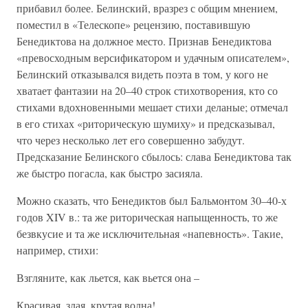
прибавил более. Белинский, вразрез с общим мнением,
поместил в «Телескопе» рецензию, поставившую
Бенедиктова на должное место. Признав Бенедиктова
«превосходным версификатором и удачным описателем»,
Белинский отказывался видеть поэта в том, у кого не
хватает фантазии на 20–40 строк стихотворения, кто со
стихами вдохновенными мешает стихи деланые; отмечал
в его стихах «риторическую шумиху» и предсказывал,
что через несколько лет его совершенно забудут.
Предсказание Белинского сбылось: слава Бенедиктова так
же быстро погасла, как быстро засияла.
Можно сказать, что Бенедиктов был Бальмонтом 30–40-х
годов XIV в.: та же риторическая напыщенность, то же
безвкусие и та же исключительная «напевность». Такие,
например, стихи:
Взгляните, как льется, как вьется она –
Красивая, злая, крутая волна!