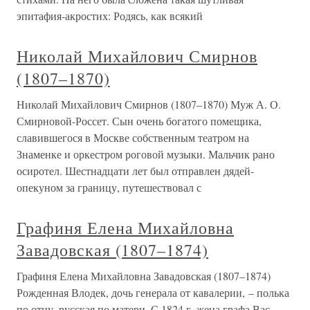
эпитафия-акростих: Родясь, как всякий
Николай Михайлович Смирнов
(1807–1870)
Николай Михайлович Смирнов (1807–1870) Муж А. О.
Смирновой-Россет. Сын очень богатого помещика,
славившегося в Москве собственным театром на
Знаменке и оркестром роговой музыки. Мальчик рано
осиротел. Шестнадцати лет был отправлен дядей-
опекуном за границу, путешествовал с
Графиня Елена Михайловна
Завадовская (1807–1874)
Графиня Елена Михайловна Завадовская (1807–1874)
Рожденная Влодек, дочь генерала от кавалерии, – полька
по отцу, русская по матери. С 1824 г. жена графа Вас.