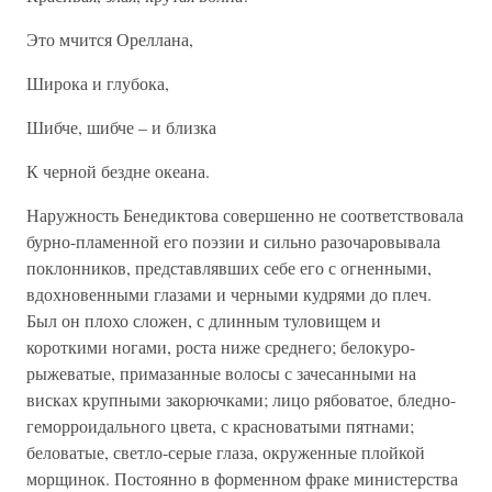
Это мчится Ореллана,
Широка и глубока,
Шибче, шибче – и близка
К черной бездне океана.
Наружность Бенедиктова совершенно не соответствовала
бурно-пламенной его поэзии и сильно разочаровывала
поклонников, представлявших себе его с огненными,
вдохновенными глазами и черными кудрями до плеч.
Был он плохо сложен, с длинным туловищем и
короткими ногами, роста ниже среднего; белокуро-
рыжеватые, примазанные волосы с зачесанными на
висках крупными закорючками; лицо рябоватое, бледно-
геморроидального цвета, с красноватыми пятнами;
беловатые, светло-серые глаза, окруженные плойкой
морщинок. Постоянно в форменном фраке министерства