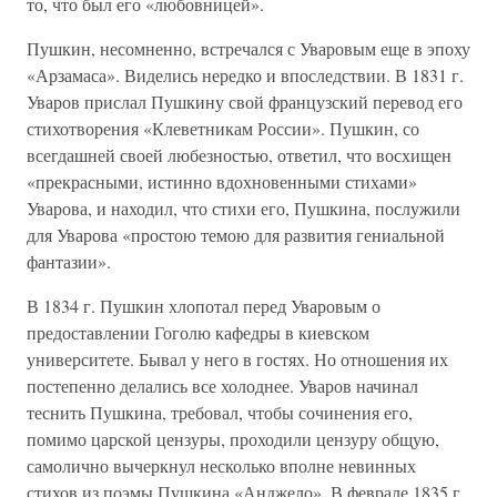
то, что был его «любовницей».
Пушкин, несомненно, встречался с Уваровым еще в эпоху
«Арзамаса». Виделись нередко и впоследствии. В 1831 г.
Уваров прислал Пушкину свой французский перевод его
стихотворения «Клеветникам России». Пушкин, со
всегдашней своей любезностью, ответил, что восхищен
«прекрасными, истинно вдохновенными стихами»
Уварова, и находил, что стихи его, Пушкина, послужили
для Уварова «простою темою для развития гениальной
фантазии».
В 1834 г. Пушкин хлопотал перед Уваровым о
предоставлении Гоголю кафедры в киевском
университете. Бывал у него в гостях. Но отношения их
постепенно делались все холоднее. Уваров начинал
теснить Пушкина, требовал, чтобы сочинения его,
помимо царской цензуры, проходили цензуру общую,
самолично вычеркнул несколько вполне невинных
стихов из поэмы Пушкина «Анджело». В феврале 1835 г.