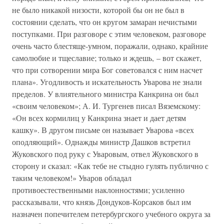
не было никакой низости, которой бы он не был в
состоянии сделать, что он кругом замаран нечистыми
поступками. При разговоре с этим человеком, разговоре
очень часто блестяще-умном, поражали, однако, крайние
самолюбие и тщеславие; только и ждешь, – вот скажет,
что при сотворении мира Бог советовался с ним насчет
плана». Угодливость и искательность Уварова не знали
пределов. У влиятельного министра Канкрина он был
«своим человеком»; А. И. Тургенев писал Вяземскому:
«Он всех кормилиц у Канкрина знает и дает детям
кашку». В другом письме он называет Уварова «всех
оподляющий». Однажды министр Дашков встретил
Жуковского под руку с Уваровым, отвел Жуковского в
сторону и сказал: «Как тебе не стыдно гулять публично с
таким человеком!» Уваров обладал
противоестественными наклонностями; усиленно
рассказывали, что князь Дондуков-Корсаков был им
назначен попечителем петербургского учебного округа за