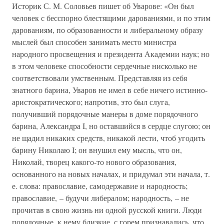
Историк С. М. Соловьев пишет об Уварове: «Он был
человек с бесспорно блестящими дарованиями, и по этим
дарованиям, по образованности и либеральному образу
мыслей был способен занимать место министра
народного просвещения и президента Академии наук; но
в этом человеке способности сердечные нисколько не
соответствовали умственным. Представляя из себя
знатного барина, Уваров не имел в себе ничего истинно-
аристократического; напротив, это был слуга,
получивший порядочные манеры в доме порядочного
барина, Александра I, но оставшийся в сердце слугою; он
не щадил никаких средств, никакой лести, чтоб угодить
барину Николаю I; он внушил ему мысль, что он,
Николай, творец какого-то нового образования,
основанного на новых началах, и придумал эти начала, т.
е. слова: православие, самодержавие и народность;
православие, – будучи либералом; народность, – не
прочитав в свою жизнь ни одной русской книги. Люди
порядочные, к нему близкие, с горем признавались, что