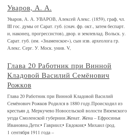
Уваров, А. А.
Уваров, А. А. УВАРОВ, Алексей Алекс. (1859), граф, чл.
III гос. думы от Сарат. губ. (снач. фр. окт., затем беспарт.
и, наконец, прогрессистов), двор. и землевлад. Вольск. у.
Сарат. губ. (им. «Знаменское»), сын изв. археолога гр.
Алекс. Серг. У. Моск. унив. V,
Глава 20 Работник при Винной
Кладовой Василий Семёнович
Рожков
Глава 20 Работник при Винной Кладовой Василий
Семёнович Рожков Родился в 1880 году.Происходил из
крестьян д. Меркучево Новосельской волости Вяземского
уезда Смоленской губернии.Женат. Жена – Ефросинья
Ивановна.Дети:• Гавриил;• Евдокия;• Михаил (род.
1 сентября 1911 года –