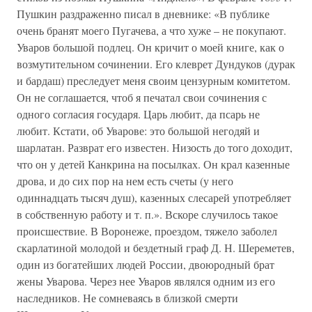
Пушкин раздраженно писал в дневнике: «В публике
очень бранят моего Пугачева, а что хуже – не покупают.
Уваров большой подлец. Он кричит о моей книге, как о
возмутительном сочинении. Его клеврет Дундуков (дурак
и бардаш) преследует меня своим цензурным комитетом.
Он не соглашается, чтоб я печатал свои сочинения с
одного согласия государя. Царь любит, да псарь не
любит. Кстати, об Уварове: это большой негодяй и
шарлатан. Разврат его известен. Низость до того доходит,
что он у детей Канкрина на посылках. Он крал казенные
дрова, и до сих пор на нем есть счеты (у него
одиннадцать тысяч душ), казенных слесарей употребляет
в собственную работу и т. п.». Вскоре случилось такое
происшествие. В Воронеже, проездом, тяжело заболел
скарлатиной молодой и бездетный граф Д. Н. Шереметев,
один из богатейших людей России, двоюродный брат
жены Уварова. Через нее Уваров являлся одним из его
наследников. Не сомневаясь в близкой смерти