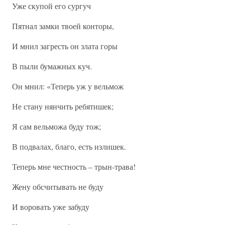
Уже скупой его сургуч
Пятнал замки твоей конторы,
И мнил загресть он злата горы
В пыли бумажных куч.
Он мнил: «Теперь уж у вельмож
Не стану нянчить ребятишек;
Я сам вельможа буду тож;
В подвалах, благо, есть излишек.
Теперь мне честность – трын-трава!
Жену обсчитывать не буду
И воровать уже забуду