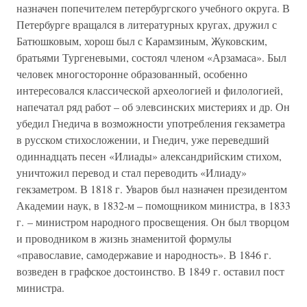
назначен попечителем петербургского учебного округа. В
Петербурге вращался в литературных кругах, дружил с
Батюшковым, хорош был с Карамзиным, Жуковским,
братьями Тургеневыми, состоял членом «Арзамаса». Был
человек многосторонне образованный, особенно
интересовался классической археологией и филологией,
напечатал ряд работ – об элевсинских мистериях и др. Он
убедил Гнедича в возможности употребления гекзаметра
в русском стихосложении, и Гнедич, уже переведший
одиннадцать песен «Илиады» александрийским стихом,
уничтожил перевод и стал переводить «Илиаду»
гекзаметром. В 1818 г. Уваров был назначен президентом
Академии наук, в 1832-м – помощником министра, в 1833
г. – министром народного просвещения. Он был творцом
и проводником в жизнь знаменитой формулы
«православие, самодержавие и народность». В 1846 г.
возведен в графское достоинство. В 1849 г. оставил пост
министра.