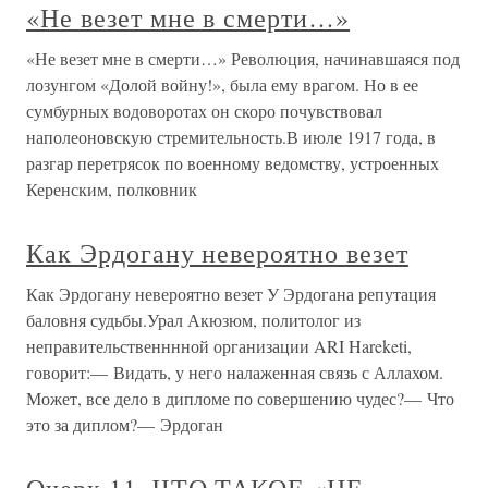
«Не везет мне в смерти…»
«Не везет мне в смерти…» Революция, начинавшаяся под
лозунгом «Долой войну!», была ему врагом. Но в ее
сумбурных водоворотах он скоро почувствовал
наполеоновскую стремительность.В июле 1917 года, в
разгар перетрясок по военному ведомству, устроенных
Керенским, полковник
Как Эрдогану невероятно везет
Как Эрдогану невероятно везет У Эрдогана репутация
баловня судьбы.Урал Акюзюм, политолог из
неправительственннной организации ARI Hareketi,
говорит:— Видать, у него налаженная связь с Аллахом.
Может, все дело в дипломе по совершению чудес?— Что
это за диплом?— Эрдоган