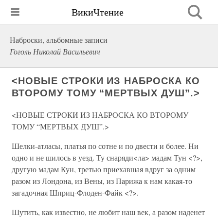
ВикиЧтение
Наброски, альбомные записи
Гоголь Николай Васильевич
<НОВЫЕ СТРОКИ ИЗ НАБРОСКА КО
ВТОРОМУ ТОМУ “МЕРТВЫХ ДУШ”.>
<НОВЫЕ СТРОКИ ИЗ НАБРОСКА КО ВТОРОМУ
ТОМУ “МЕРТВЫХ ДУШ”.>
Шелки-атласы, платья по сотне и по двести и более. Ни
одно и не шилось в уезд. Ту снаряди<ла> мадам Тун <?>,
другую мадам Кун, третью приехавшая вдруг за одним
разом из Лондона, из Вены, из Парижа к нам какая-то
загадочная Шприц-Флоден-Файк <?>.
Шутить, как известно, не любит наш век, а разом наденет