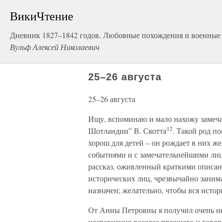
ВикиЧтение
Дневник 1827–1842 годов. Любовные похождения и военные
Вульф Алексей Николаевич
25–26 августа
25–26 августа
Ищу, вспоминаю и мало нахожу замеча
12
Шотландии” В. Скотта
. Такой род п
хорош для детей – он рождает в них ж
событиями и с замечательнейшими ли
рассказ, оживленный краткими описан
исторических лиц, чрезвычайно занимат
назначен; желательно, чтобы вся истор
От Анны Петровны я получил очень не
несравненно веселее прежнего и говор