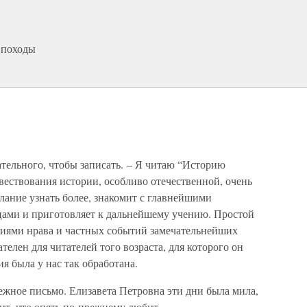
 походы
тельного, чтобы записать. – Я читаю “Историю
овествования истории, особливо отечественной, очень
елание узнать более, знакомит с главнейшими
цами и приготовляет к дальнейшему учению. Простой
иями нрава и частных событий замечательнейших
елен для читателей того возраста, для которого он
ия была у нас так обработана.
жное письмо. Елизавета Петровна эти дни была мила,
ит, что опять по-прежнему любит.