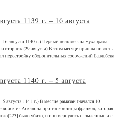
вгуста 1139 г. – 16 августа
 – 16 августа 1140 г.) Первый день месяца мухаррама
на вторник (29 августа).В этом месяце пришла новость
чил перестройку оборонительных сооружений Баальбека
вгуста 1140 г. – 5 августа
– 5 августа 1141 г.) В месяце рамазан (начался 10
де войск из Аскалона против конницы франков, которая
исло[223] было убито, и они вернулись сломленные и с