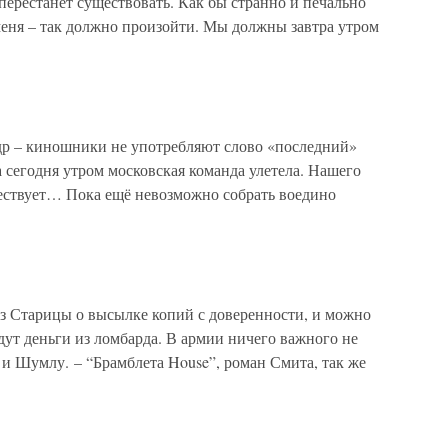
 перестанет существовать. Как бы странно и печально
 меня – так должно произойти. Мы должны завтра утром
адр – киношники не употребляют слово «последний»
 а сегодня утром московская команда улетела. Нашего
ествует… Пока ещё невозможно собрать воедино
из Старицы о высылке копий с доверенности, и можно
адут деньги из ломбарда. В армии ничего важного не
и Шумлу. – “Брамблета House”, роман Смита, так же