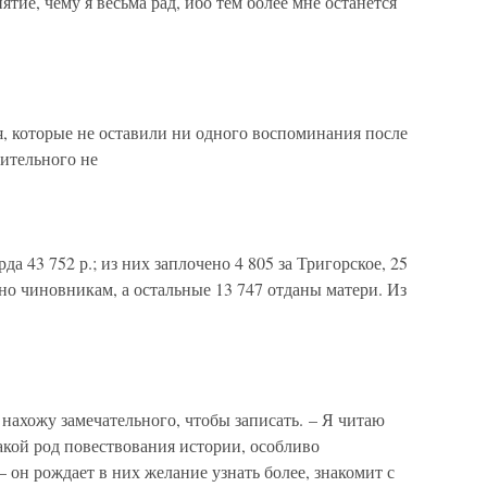
ятие, чему я весьма рад, ибо тем более мне останется
ня, которые не оставили ни одного воспоминания после
ительного не
а 43 752 р.; из них заплочено 4 805 за Тригорское, 25
но чиновникам, а остальные 13 747 отданы матери. Из
нахожу замечательного, чтобы записать. – Я читаю
кой род повествования истории, особливо
– он рождает в них желание узнать более, знакомит с