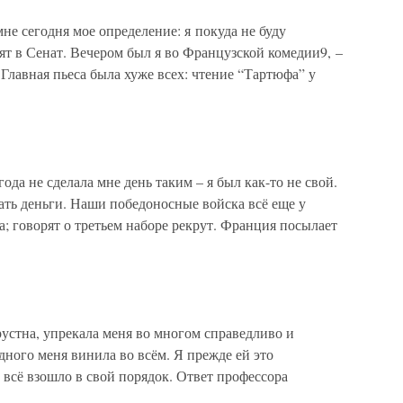
не сегодня мое определение: я покуда не буду
вят в Сенат. Вечером был я во Французской комедии9, –
 Главная пьеса была хуже всех: чтение “Тартюфа” у
ода не сделала мне день таким – я был как-то не свой.
ать деньги. Наши победоносные войска всё еще у
а; говорят о третьем наборе рекрут. Франция посылает
рустна, упрекала меня во многом справедливо и
одного меня винила во всём. Я прежде ей это
 всё взошло в свой порядок. Ответ профессора