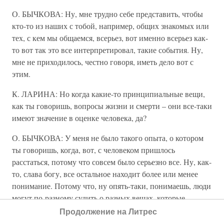
О. БЫЧКОВА: Ну, мне трудно себе представить, чтобы
кто-то из наших с тобой, например, общих знакомых или
тех, с кем мы общаемся, всерьез, вот именно всерьез как-
то вот так это все интерпретировал, такие события. Ну,
мне не приходилось, честно говоря, иметь дело вот с
этим.
К. ЛАРИНА: Но когда какие-то принципиальные вещи,
как ты говоришь, вопросы жизни и смерти – они все-таки
имеют значение в оценке человека, да?
О. БЫЧКОВА: У меня не было такого опыта, о котором
ты говоришь, когда, вот, с человеком пришлось
расстаться, потому что совсем было серьезно все. Ну, как-
то, слава богу, все остальное находит более или менее
понимание. Потому что, ну опять-таки, понимаешь, люди
могут по-разному судить о разных вещах, которые
происходят вокруг нас. Но, в принципе, ты же знаешь,
Продолжение на Литрес
там, людей если в течение многих лет, да? Ну, какие-то,