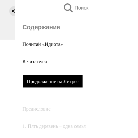
Поиск
Содержание
Почитай «Идиота»
К читателю
Продолжение на Литрес
Предисловие
1. Пять деревень – одна семья