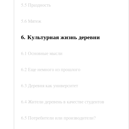
5.5 Праздность
5.6 Мятеж
6. Культурная жизнь деревни
6.1 Основные мысли
6.2 Еще немного из прошлого
6.3 Деревня как университет
6.4 Жители деревень в качестве студентов
6.5 Потребители или производители?