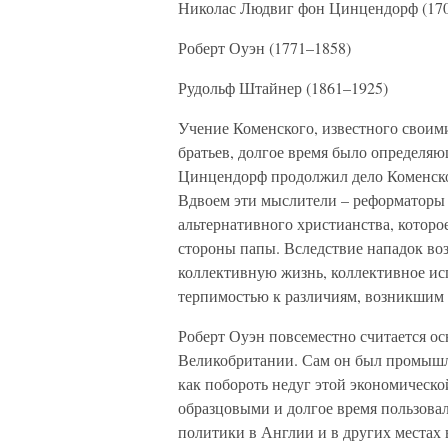
Николас Людвиг фон Цинцендорф (17
Роберт Оуэн (1771–1858)
Рудольф Штайнер (1861–1925)
Учение Коменского, известного своим
братьев, долгое время было определяю
Цинцендорф продолжил дело Коменског
Вдвоем эти мыслители – реформаторы 
альтернативного христианства, которо
стороны папы. Вследствие нападок во
коллективную жизнь, коллективное ис
терпимостью к различиям, возникшим 
Роберт Оуэн повсеместно считается 
Великобритании. Сам он был промышле
как побороть недуг этой экономическ
образцовыми и долгое время пользова
политики в Англии и в других местах