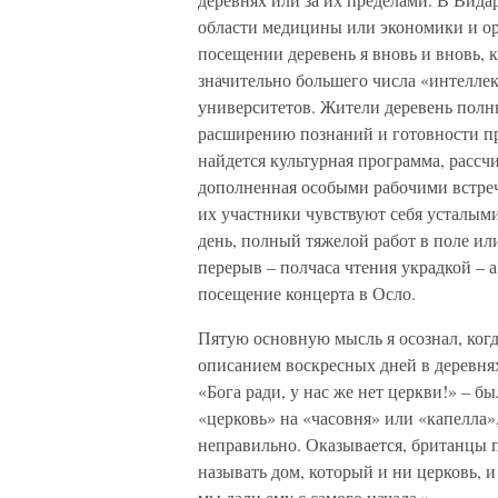
области медицины или экономики и о
посещении деревень я вновь и вновь, 
значительно большего числа «интеллек
университетов. Жители деревень полн
расширению познаний и готовности пр
найдется культурная программа, рассчи
дополненная особыми рабочими встреч
их участники чувствуют себя усталыми
день, полный тяжелой работ в поле ил
перерыв – полчаса чтения украдкой – а
посещение концерта в Осло.
Пятую основную мысль я осознал, когд
описанием воскресных дней в деревнях
«Бога ради, у нас же нет церкви!» – б
«церковь» на «часовня» или «капелла»,
неправильно. Оказывается, британцы п
называть дом, который и ни церковь, 
мы дали ему с самого начала.»