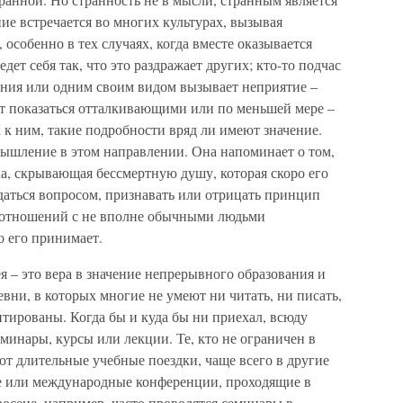
ие встречается во многих культурах, вызывая
особенно в тех случаях, когда вместе оказывается
ет себя так, что это раздражает других; кто-то подчас
ния или одним своим видом вызывает неприятие –
ут показаться отталкивающими или по меньшей мере –
к к ним, такие подробности вряд ли имеют значение.
ышление в этом направлении. Она напоминает о том,
чка, скрывающая бессмертную душу, которая скоро его
адаться вопросом, признавать или отрицать принцип
я отношений с не вполне обычными людьми
о его принимает.
я – это вера в значение непрерывного образования и
вни, в которых многие не умеют ни читать, ни писать,
тированы. Когда бы и куда бы ни приехал, всюду
минары, курсы или лекции. Те, кто не ограничен в
т длительные учебные поездки, чаще всего в другие
е или международные конференции, проходящие в
росене, например, часто проводятся семинары в