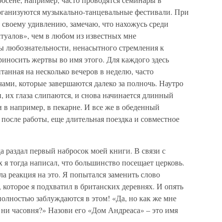
рганизуются музыкально-танцевальные фестивали. При
к своему удивлению, замечаю, что нахожусь среди
туалов», чем в любом из известных мне
ы любознательности, ненасытного стремления к
иносить жертвы во имя этого. Для каждого здесь
танная на несколько вечеров в неделю, часто
ами, которые завершаются далеко за полночь. Наутро
, их глаза слипаются, и снова начинается длинный
и в например, в пекарне. И все же в обеденный
 после работы, еще длительная поездка и совместное
а раздал первый набросок моей книги. В связи с
 я тогда написал, что большинство посещает церковь.
ыла реакция на это. Я попытался заменить слово
 которое я подхватил в британских деревнях. И опять
олностью заблуждаются в этом! «Да, но как же мне
и ни часовня?» Назови его «Дом Андреаса» – это имя