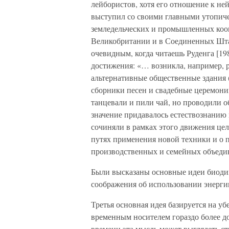
лейбористов, хотя его отношение к не
выступил со своими главными утопич
земледельческих и промышленных кооп
Великобритании и в Соединенных Штат
очевидным, когда читаешь Руденга [198
достижения: «… возникла, например, р
альтернативные общественные здания 
сборники песен и свадебные церемонии
танцевали и пили чай, но проводили 
значение придавалось естествознанию
сочиняли в рамках этого движения це
путях применения новой техники и о 
производственных и семейных объеди
Были высказаны основные идеи биодин
соображения об использовании энергии
Третья основная идея базируется на уб
временным носителем гораздо более до
времени эта мысль может выглядеть ст