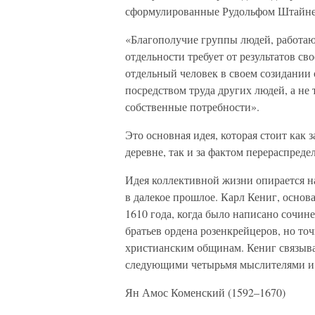
сформулированные Рудольфом Штайнер
«Благополучие группы людей, работаю
отдельности требует от результатов св
отдельный человек в своем созидании 
посредством труда других людей, а не 
собственные потребности».
Это основная идея, которая стоит как
деревне, так и за фактом перераспред
Идея коллективной жизни опирается 
в далекое прошлое. Карл Кениг, основ
1610 года, когда было написано сочи
братьев ордена розенкрейцеров, но то
христианским общинам. Кениг связыва
следующими четырьмя мыслителями и
Ян Амос Коменский (1592–1670)