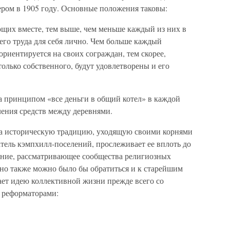
ом в 1905 году. Основные положения таковы:
щих вместе, тем выше, чем меньше каждый из них в
оего труда для себя лично. Чем больше каждый
ориентируется на своих сограждан, тем скорее,
только собственного, будут удовлетворены и его
 за принципом «все деньги в общий котел» в каждой
еления средств между деревнями.
на историческую традицию, уходящую своими корнями
атель кэмпхилл-поселений, прослеживает ее вплоть до
нение, рассматривающее сообщества религиозных
чно также можно было бы обратиться и к старейшим
ет идею коллективной жизни прежде всего со
 реформаторами: