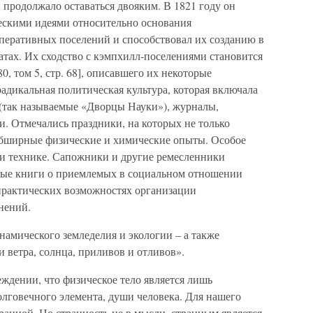
й продолжало оставаться двояким. В 1821 году он
ескими идеями относительно основания
еративных поселений и способствовал их созданию в
ах. Их сходство с кэмпхилл-поселениями становится
0, том 5, стр. 68], описавшего их некоторые
адикальная политическая культура, которая включала
(так называемые «Дворцы Науки»), журналы,
. Отмечались праздники, на которых не только
обширные физические и химические опыты. Особое
 и технике. Сапожники и другие ремесленники
лые книги о приемлемых в социальном отношении
практических возможностях организации
нений.
амического земледелия и экологии – а также
 ветра, солнца, приливов и отливов».
еждении, что физическое тело является лишь
лговечного элемента, души человека. Для нашего
ранной. Но странность не в мысли, странным является