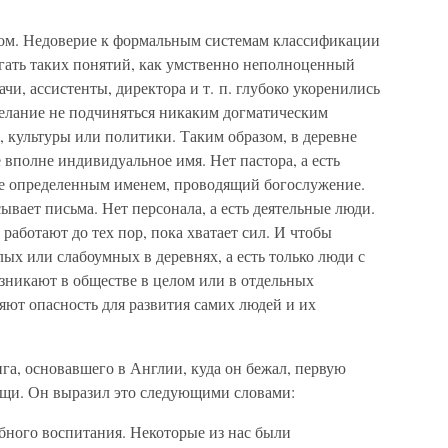
этом. Недоверие к формальным системам классификации
гать таких понятий, как умственно неполноценный
чи, ассистенты, директора и т. п. глубоко укоренились
желание не подчиняться никаким догматическим
 культуры или политики. Таким образом, в деревне
е вполне индивидуальное имя. Нет пастора, а есть
не определенным именем, проводящий богослужение.
сывает письма. Нет персонала, а есть деятельные люди.
 работают до тех пор, пока хватает сил. И чтобы
лых или слабоумных в деревнях, а есть только люди с
зникают в обществе в целом или в отдельных
яют опасность для развития самих людей и их
га, основавшего в Англии, куда он бежал, первую
ощи. Он выразил это следующими словами:
ебного воспитания. Некоторые из нас были