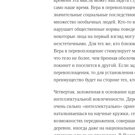
само наше время. Вера в перевоплощен
значительные социальные последствия, 
множество необычных людей. Кто-то вед
нарушает общественные нормы поведе
некоторые лица на первый взгляд мог
неэстетичными. Для тех же, кто близо
Вера в перевоплощение стимулирует м
что тело не более, чем бренная оболо
покинет и поселится в другой. Если з
перевоплощения, то для установлени
преимущество будет на стороне тех, кт
Четвертая, заложенная в основание иде
интеллектуальной вовлеченности. Дере
очень сильно «интеллектуально» ориен
наталкиваешься на научные кружки, се
возможностях передвижения, совершаю
деревни, иногда даже на национальны
деревнях или за их пределами. В Вида