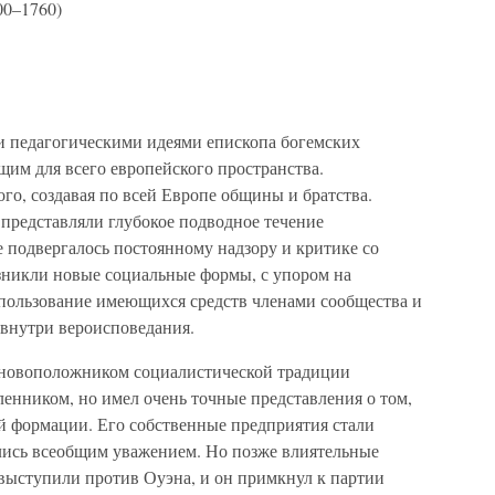
00–1760)
и педагогическими идеями епископа богемских
щим для всего европейского пространства.
о, создавая по всей Европе общины и братства.
представляли глубокое подводное течение
е подвергалось постоянному надзору и критике со
зникли новые социальные формы, с упором на
пользование имеющихся средств членами сообщества и
внутри вероисповедания.
основоположником социалистической традиции
нником, но имел очень точные представления о том,
ой формации. Его собственные предприятия стали
лись всеобщим уважением. Но позже влиятельные
 выступили против Оуэна, и он примкнул к партии