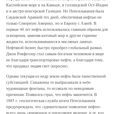
Каспийском море и на Кавказе, в голландской Ост-Индии
и в австро-венгерской Галиции. Но Пенсильвания была
Саудовской Аравией тех дней, обеспечивая нефтью не
только Северную Америку, но и Европу с Азией. В
первые 40 лет нефть использовалась главным образом для
освещения, заменяя китовый жир и другие горючие
жидкости, использовавшиеся в масляных лампах.
Нефтяной бизнес быстро приобрел глобальный размах.
Джон Рокфеллер стал самым богатым человеком в мире
не благодаря транспортировке нефти, а благодаря тому,
что продавал людям свет (керосин).
Однако текущая из недр земли нефть была таинственной
субстанцией. Скважины то выбрасывали в небо
чудовищные фонтаны, то иссякали по неведомым
причинам. Появился страх, что нефть закончится. В
1885 г. геологическая служба штата Пенсильвания
предупреждала, что «удивительное появление нефти»
всего лишь «временное и преходящее явление, и те, кто