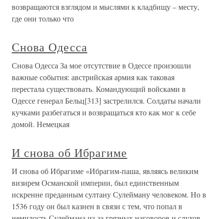
возвращаются взглядом и мыслями к кладбищу – месту,
где они только что
Снова Одесса
Снова Одесса За мое отсутствие в Одессе произошли
важные события: австрийская армия как таковая
перестала существовать. Командующий войсками в
Одессе генерал Бельц[313] застрелился. Солдаты начали
кучками разбегаться и возвращаться кто как мог к себе
домой. Немецкая
И снова об Ибрагиме
И снова об Ибрагиме «Ибрагим-паша, являясь великим
визирем Османской империи, был единственным
искренне преданным султану Сулейману человеком. Но в
1536 году он был казнен в связи с тем, что попал в
немилость Сулеймана из-за грязных наговоров и слухов,