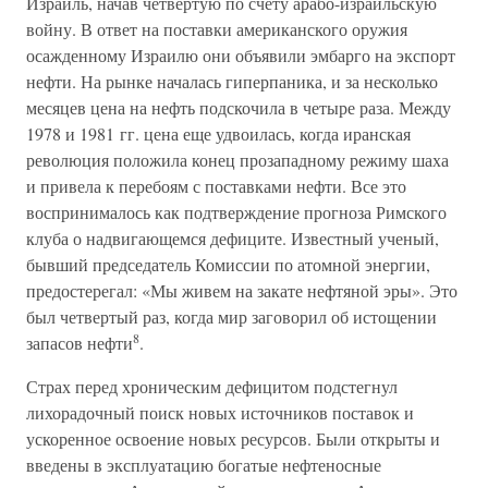
Израиль, начав четвертую по счету арабо-израильскую
войну. В ответ на поставки американского оружия
осажденному Израилю они объявили эмбарго на экспорт
нефти. На рынке началась гиперпаника, и за несколько
месяцев цена на нефть подскочила в четыре раза. Между
1978 и 1981 гг. цена еще удвоилась, когда иранская
революция положила конец прозападному режиму шаха
и привела к перебоям с поставками нефти. Все это
воспринималось как подтверждение прогноза Римского
клуба о надвигающемся дефиците. Известный ученый,
бывший председатель Комиссии по атомной энергии,
предостерегал: «Мы живем на закате нефтяной эры». Это
был четвертый раз, когда мир заговорил об истощении
8
запасов нефти
.
Страх перед хроническим дефицитом подстегнул
лихорадочный поиск новых источников поставок и
ускоренное освоение новых ресурсов. Были открыты и
введены в эксплуатацию богатые нефтеносные