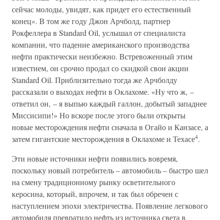
сейчас молоды, увидят, как придет его естественный
конец». В том же году Джон Арчболд, партнер
Рокфеллера в Standard Oil, услышал от специалиста
компании, что падение американского производства
нефти практически неизбежно. Встревоженный этим
известием, он срочно продал со скидкой свои акции
Standard Oil. Приблизительно тогда же Арчболду
рассказали о выходах нефти в Оклахоме. «Ну что ж, –
ответил он, – я выпью каждый галлон, добытый западнее
Миссисипи!» Но вскоре после этого были открыты
новые месторождения нефти сначала в Огайо и Канзасе, а
4
затем гигантские месторождения в Оклахоме и Техасе
.
Эти новые источники нефти появились вовремя,
поскольку новый потребитель – автомобиль – быстро шел
на смену традиционному рынку осветительного
керосина, который, впрочем, и так был обречен с
наступлением эпохи электричества. Появление легкового
автомобиля превратило нефть из источника света в