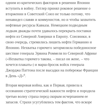
одним из критических факторов в решении Японии
вступить в войну. Гитлер принял роковое решение о
вторжении в Советский Союз не только потому, что
ненавидел славян и коммунистов, но и чтобы захватить
нефтяные ресурсы Кавказа. Немецким подводным
лодкам дважды почти удавалось перекрыть поставки
нефти из Северной Америки в Европу. Союзники, в
свою очередь, стремились лишить нефти Германию и
Японию. Нехватка горючего затормозила победоносное
шествие генерала Эрвина Роммеля по Северной Африке
(«Нехватка горючего такова, – писал он жене, – что
хочется плакать») и марш-бросок войск генерала
Джорджа Паттона после высадки на побережье Франции
6
в День «Д»
.
Вторая мировая война, как и Первая, привела к
осознанию стратегической важности нефти и породила
третью волну страха перед скорым исчерпанием ее
запасов. Страхи усугублялись тем фактом, что вскоре