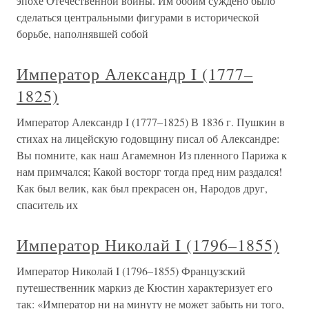
эпохе Отечественной войны. Им обоим суждено было
сделаться центральными фигурами в исторической
борьбе, наполнявшей собой
Император Александр I (1777–
1825)
Император Александр I (1777–1825) В 1836 г. Пушкин в
стихах на лицейскую годовщину писал об Александре:
Вы помните, как наш Агамемнон Из пленного Парижа к
нам примчался; Какой восторг тогда пред ним раздался!
Как был велик, как был прекрасен он, Народов друг,
спаситель их
Император Николай I (1796–1855)
Император Николай I (1796–1855) Французский
путешественник маркиз де Кюстин характеризует его
так: «Император ни на минуту не может забыть ни того,