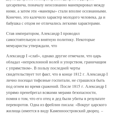
цесаревича, поначалу неосознанно маневрировал между
ними, а затем эти «маневры» стали вполне осознанными.
Конечно, это калечило характер молодого человека, да и
бабушка с отцом не отличались легкими характерами.
Став императором, Александр I проводил
самостоятельную и внятную политику. Некоторые
мемуаристы утверждали, что
Александр I «слаб», однако другие отмечали, что царь
обладал «непреклонной волей и упорством, граничащим
с упрямством». В пользу последней черты
свидетельствует тот факт, что в конце 1812 г. Александр I
лично посещал тифозные госпитали, не страшился быть
под огнем во время сражений. После 1815 г. Александр I
упрямо пренебрегал всякими мерами безопасности,
помня о том, что его отец и дед были убиты в результате
переворотов. Одна из фрейлин писала: «Вокруг царского
жилища (имеется в виду Каменноостровский дворец. –