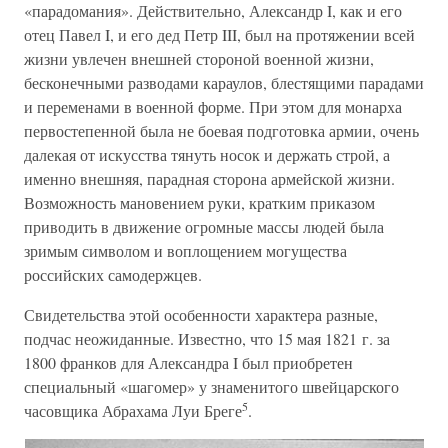
«парадомания». Действительно, Александр I, как и его
отец Павел I, и его дед Петр III, был на протяжении всей
жизни увлечен внешней стороной военной жизни,
бесконечными разводами караулов, блестящими парадами
и переменами в военной форме. При этом для монарха
первостепенной была не боевая подготовка армии, очень
далекая от искусства тянуть носок и держать строй, а
именно внешняя, парадная сторона армейской жизни.
Возможность мановением руки, кратким приказом
приводить в движение огромные массы людей была
зримым символом и воплощением могущества
российских самодержцев.
Свидетельства этой особенности характера разные,
подчас неожиданные. Известно, что 15 мая 1821 г. за
1800 франков для Александра I был приобретен
специальный «шагомер» у знаменитого швейцарского
5
часовщика Абрахама Луи Бреге
.