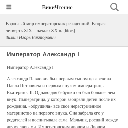
ВикиЧтение
Взрослый мир императорских резиденций. Вторая
четверть XIX – начало XX в. [litres]
Зимин Игорь Викторович
Император Александр I
Император Александр I
Александр Павлович был первым сыном цесаревича
Павла Петровича и первым внуком императрицы
Екатерины II. Однако для бабушки он был больше, чем
внук. Императрица, у которой забирали детей после их
рождения, «обрушила» все свое нерастраченное
материнство на первого внука. Она забрала его у
родителей и воспитывала сама. Мальчик, росший между
двумя дворами, Императорским двором и Двором