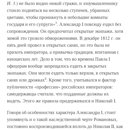
И. 3
.) не было видно никой стражи, и злоумышленнику
стоило подняться на несколько ступенек, убранных
цветами, чтобы проникнуть в небольшие комнаты
3
государя и его супруги»
. Александр I повсюду ездил без
сопровождения. Он предпочитал открытые экипажи, хотя
зимой это грозило обморожениями. В декабре 1812 г. он
пять дней провел в открытых санях, но это была не
прихоть императора, а привычка-традиция, впитанная с
юношеских лет. Дело в том, что во времена Павла I
офицерам вообще запрещалось ездить в закрытых
экипажах. Они могли ездить только верхом, в открытых
4
санях или дрожках
. Кроме того, учитывался и фактор
публичности «профессии» российских императоров:
самодержавцы считали, что подданные должны их
видеть. Этого же правила придерживался и Николай I.
Говоря об особенностях характера Александра I, стоит
упомянуть и о такой наследственной черте Романовых,
постоянно воспроизводившейся вплоть до Николая II, как