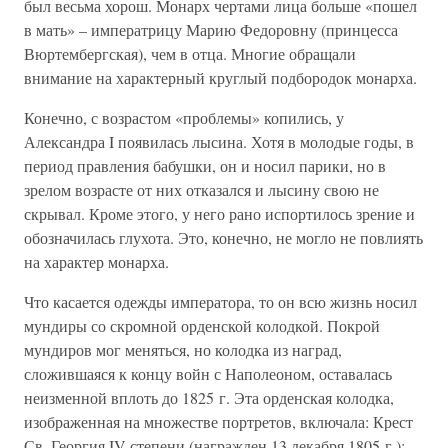
был весьма хорош. Монарх чертами лица больше «пошел
в мать» – императрицу Марию Федоровну (принцесса
Вюртембергская), чем в отца. Многие обращали
внимание на характерный круглый подбородок монарха.
Конечно, с возрастом «проблемы» копились, у
Александра I появилась лысина. Хотя в молодые годы, в
период правления бабушки, он и носил парики, но в
зрелом возрасте от них отказался и лысину свою не
скрывал. Кроме этого, у него рано испортилось зрение и
обозначилась глухота. Это, конечно, не могло не повлиять
на характер монарха.
Что касается одежды императора, то он всю жизнь носил
мундиры со скромной орденской колодкой. Покрой
мундиров мог меняться, но колодка из наград,
сложившаяся к концу войн с Наполеоном, оставалась
неизменной вплоть до 1825 г. Эта орденская колодка,
изображенная на множестве портретов, включала: Крест
Св. Георгия IV степени (награжден 13 декабря 1805 г.);