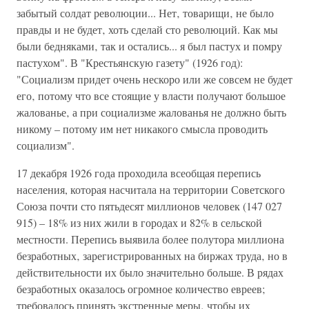
забытый солдат революции... Нет‚ товарищи‚ не было
правды и не будет‚ хоть сделай сто революций. Как мы
были бедняками‚ так и остались... я был пастух и помру
пастухом". В "Крестьянскую газету" (1926 год):
"Социализм придет очень нескоро или же совсем не будет
его‚ потому что все стоящие у власти получают большое
жалованье‚ а при социализме жалованья не должно быть
никому – потому им нет никакого смысла проводить
социализм".
17 декабря 1926 года проходила всеобщая перепись
населения, которая насчитала на территории Советского
Союза почти сто пятьдесят миллионов человек (147 027
915) – 18% из них жили в городах и 82% в сельской
местности. Перепись выявила более полутора миллиона
безработных‚ зарегистрированных на биржах труда‚ но в
действительности их было значительно больше. В рядах
безработных оказалось огромное количество евреев;
требовалось принять экстренные меры‚ чтобы их