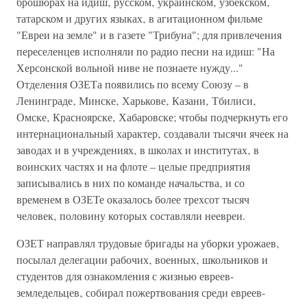
брошюрах на идиш‚ русском‚ украинском‚ узбекском‚
татарском и других языках‚ в агитационном фильме
"Евреи на земле" и в газете "Трибуна"; для привлечения
переселенцев исполняли по радио песни на идиш: "На
Херсонской вольной ниве не познаете нужду..."
Отделения ОЗЕТа появились по всему Союзу – в
Ленинграде‚ Минске‚ Харькове‚ Казани‚ Тбилиси‚
Омске‚ Красноярске‚ Хабаровске; чтобы подчеркнуть его
интернациональный характер‚ создавали тысячи ячеек на
заводах и в учреждениях‚ в школах и институтах‚ в
воинских частях и на флоте – целые предприятия
записывались в них по команде начальства‚ и со
временем в ОЗЕТе оказалось более трехсот тысяч
человек‚ половину которых составляли неевреи.
ОЗЕТ направлял трудовые бригады на уборки урожаев‚
посылал делегации рабочих‚ военных‚ школьников и
студентов для ознакомления с жизнью евреев-
земледельцев‚ собирал пожертвования среди евреев-