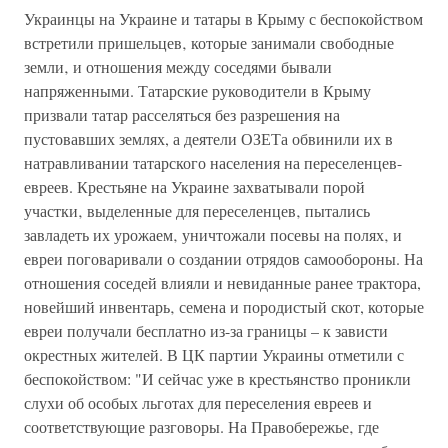
Украинцы на Украине и татары в Крыму с беспокойством
встретили пришельцев‚ которые занимали свободные
земли‚ и отношения между соседями бывали
напряженными. Татарские руководители в Крыму
призвали татар расселяться без разрешения на
пустовавших землях, а деятели ОЗЕТа обвинили их в
натравливании татарского населения на переселенцев-
евреев. Крестьяне на Украине захватывали порой
участки‚ выделенные для переселенцев‚ пытались
завладеть их урожаем‚ уничтожали посевы на полях‚ и
евреи поговаривали о создании отрядов самообороны. На
отношения соседей влияли и невиданные ранее трактора,
новейший инвентарь‚ семена и породистый скот, которые
евреи получали бесплатно из-за границы – к зависти
окрестных жителей. В ЦК партии Украины отметили с
беспокойством: "И сейчас уже в крестьянство проникли
слухи об особых льготах для переселения евреев и
соответствующие разговоры. На Правобережье‚ где