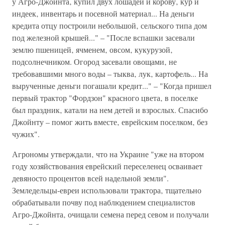
у Агро-Джойнта‚ купил двух лошадей и корову‚ кур и
индеек‚ инвентарь и посевной материал... На деньги
кредита отцу построили небольшой‚ сельского типа дом
под железной крышей..." – "После вспашки засевали
землю пшеницей‚ ячменем‚ овсом‚ кукурузой‚
подсолнечником. Огород засевали овощами‚ не
требовавшими много воды – тыква‚ лук‚ картофель... На
вырученные деньги погашали кредит..." – "Когда пришел
первый трактор "Фордзон" красного цвета‚ в поселке
был праздник‚ катали на нем детей и взрослых. Спасибо
Джойнту – помог жить вместе‚ еврейским поселком‚ без
чужих".
Агрономы утверждали‚ что на Украине "уже на втором
году хозяйствования еврейский переселенец осваивает
девяносто процентов всей надельной земли".
Земледельцы-евреи использовали трактора‚ тщательно
обрабатывали почву под наблюдением специалистов
Агро-Джойнта‚ очищали семена перед севом и получали