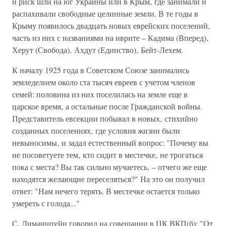
и риск шли на юг Украины или в Крым‚ где занимали и
распахивали свободные целинные земли. В те годы в
Крыму появилось двадцать новых еврейских поселений‚
часть из них с названиями на иврите – Кадима (Вперед)‚
Херут (Свобода)‚ Ахдут (Единство)‚ Бейт-Лехем.
К началу 1925 года в Советском Союзе занимались
земледелием около ста тысяч евреев с учетом членов
семей: половина из них поселилась на земле еще в
царское время‚ а остальные после Гражданской войны.
Представитель евсекции побывал в новых‚ стихийно
созданных поселениях‚ где условия жизни были
невыносимы‚ и задал естественный вопрос: "Почему вы
не посоветуете тем‚ кто сидит в местечке‚ не трогаться
пока с места? Вы так сильно мучаетесь‚ – отчего же еще
находятся желающие переселяться?" На это он получил
ответ: "Нам нечего терять. В местечке остается только
умереть с голода..."
С. Диманштейн говорил на совещании в ЦК ВКП(б): "От