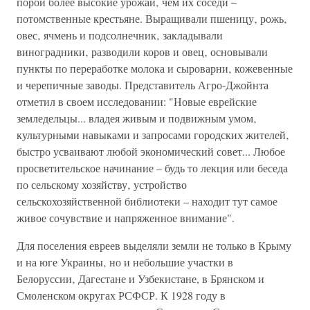
порой более высокие урожаи‚ чем их соседи –
потомственные крестьяне. Выращивали пшеницу‚ рожь‚
овес‚ ячмень и подсолнечник‚ закладывали
виноградники‚ разводили коров и овец‚ основывали
пункты по переработке молока и сыроварни‚ кожевенные
и черепичные заводы. Представитель Агро-Джойнта
отметил в своем исследовании: "Новые еврейские
земледельцы... владея живым и подвижным умом‚
культурными навыками и запросами городских жителей‚
быстро усваивают любой экономический совет... Любое
просветительское начинание – будь то лекция или беседа
по сельскому хозяйству‚ устройство
сельскохозяйственной библиотеки – находит тут самое
живое сочувствие и напряженное внимание".
Для поселения евреев выделяли земли не только в Крыму
и на юге Украины‚ но и небольшие участки в
Белоруссии‚ Дагестане и Узбекистане, в Брянском и
Смоленском округах РСФСР. К 1928 году в