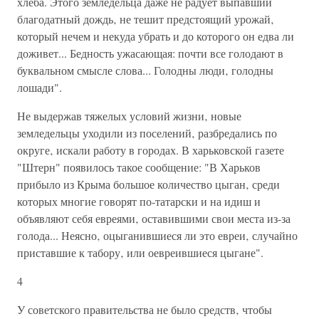
хлеба. Этого земледельца даже не радует выпавший
благодатный дождь‚ не тешит предстоящий урожай‚
который нечем и некуда убрать и до которого он едва ли
доживет... Бедность ужасающая: почти все голодают в
буквальном смысле слова... Голодны люди‚ голодны
лошади".
Не выдержав тяжелых условий жизни‚ новые
земледельцы уходили из поселений‚ разбредались по
округе‚ искали работу в городах. В харьковской газете
"Штерн" появилось такое сообщение: "В Харьков
прибыло из Крыма большое количество цыган‚ среди
которых многие говорят по-татарски и на идиш и
объявляют себя евреями‚ оставившими свои места из-за
голода... Неясно‚ оцыганившиеся ли это евреи‚ случайно
приставшие к табору‚ или оевреившиеся цыгане".
4
У советского правительства не было средств‚ чтобы