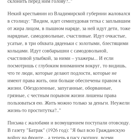
склонить перед ним голову?.."
Некий крестьянин из Владимирской губернии жаловался
в столицу: "Видим‚ идет семипудовая тетка с заплывшим
от жира лицом‚ в пышном наряде‚ за ней идут дети‚ тоже
нарядные‚ самодовольные‚ счастливые. Идут очкастые‚
усатые‚ в три обхвата дяденьки с золотыми‚ блестящими
кольцами. Идут совбарышни с самодовольной‚
счастливой улыбкой‚ за ними – ухажеры... И если
посмотришь с глубоким вниманием вокруг‚ то видишь‚
что те люди‚ которые делают подлости‚ которые не
имеют права жить‚ они больше обеспечены правом к
жизни. Обездоленные‚ запуганные‚ оборванные‚
грязные‚ с честным порывом жизни лишены права
пользоваться ею. Жить можно только за деньги. Неужели
жизнь-то проститутка?.."
Письма с жалобами и возмущением поступали отовсюду.
В газету "Батрак" (1926 год): "Я был всю Гражданскую
войну на фронте... а теперь я пасу скотину‚ всеми