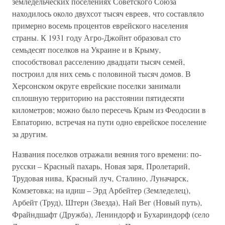
земледельческих поселениях Советского Союза
находилось около двухсот тысяч евреев‚ что составляло
примерно восемь процентов еврейского населения
страны. К 1931 году Агро-Джойнт образовал сто
семьдесят поселков на Украине и в Крыму‚
способствовал расселению двадцати тысяч семей‚
построил для них семь с половиной тысяч домов. В
Херсонском округе еврейские поселки занимали
сплошную территорию на расстоянии пятидесяти
километров; можно было пересечь Крым из Феодосии в
Евпаторию‚ встречая на пути одно еврейское поселение
за другим.
Названия поселков отражали веяния того времени: по-
русски – Красный пахарь‚ Новая заря‚ Пролетарий‚
Трудовая нива‚ Красный луч‚ Сталино‚ Луначарск‚
Комзетовка; на идиш – Эрд Арбейтер (Земледелец)‚
Арбейт (Труд)‚ Штерн (Звезда)‚ Най Вег (Новый путь)‚
Фрайндшафт (Дружба)‚ Лениндорф и Бухариндорф (село