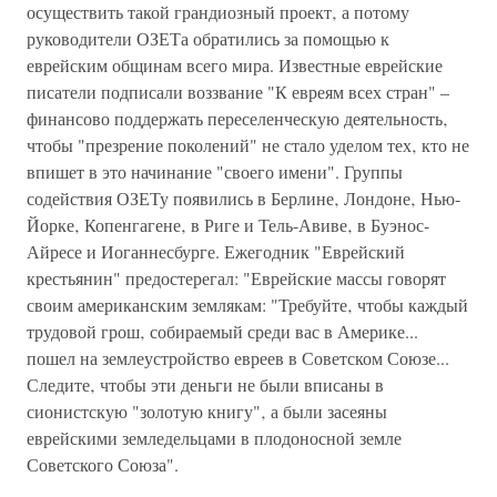
осуществить такой грандиозный проект‚ а потому
руководители ОЗЕТа обратились за помощью к
еврейским общинам всего мира. Известные еврейские
писатели подписали воззвание "К евреям всех стран" –
финансово поддержать переселенческую деятельность‚
чтобы "презрение поколений" не стало уделом тех‚ кто не
впишет в это начинание "своего имени". Группы
содействия ОЗЕТу появились в Берлине‚ Лондоне‚ Нью-
Йорке‚ Копенгагене‚ в Риге и Тель-Авиве‚ в Буэнос-
Айресе и Иоганнесбурге. Ежегодник "Еврейский
крестьянин" предостерегал: "Еврейские массы говорят
своим американским землякам: "Требуйте‚ чтобы каждый
трудовой грош‚ собираемый среди вас в Америке...
пошел на землеустройство евреев в Советском Союзе...
Следите‚ чтобы эти деньги не были вписаны в
сионистскую "золотую книгу"‚ а были засеяны
еврейскими земледельцами в плодоносной земле
Советского Союза".