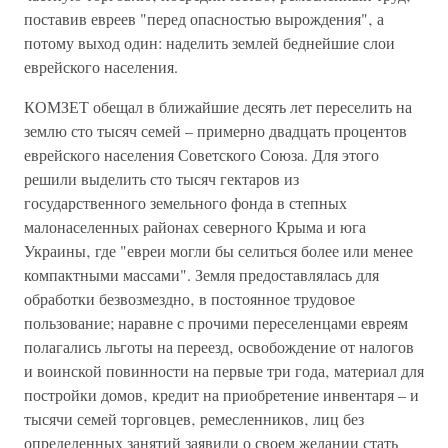
поставив евреев "перед опасностью вырождения"‚ а
потому выход один: наделить землей беднейшие слои
еврейского населения.
КОМЗЕТ обещал в ближайшие десять лет переселить на
землю сто тысяч семей – примерно двадцать процентов
еврейского населения Советского Союза. Для этого
решили выделить сто тысяч гектаров из
государственного земельного фонда в степных
малонаселенных районах северного Крыма и юга
Украины‚ где "евреи могли бы селиться более или менее
компактными массами". Земля предоставлялась для
обработки безвозмездно‚ в постоянное трудовое
пользование; наравне с прочими переселенцами евреям
полагались льготы на переезд‚ освобождение от налогов
и воинской повинности на первые три года‚ материал для
постройки домов‚ кредит на приобретение инвентаря – и
тысячи семей торговцев‚ ремесленников‚ лиц без
определенных занятий заявили о своем желании стать