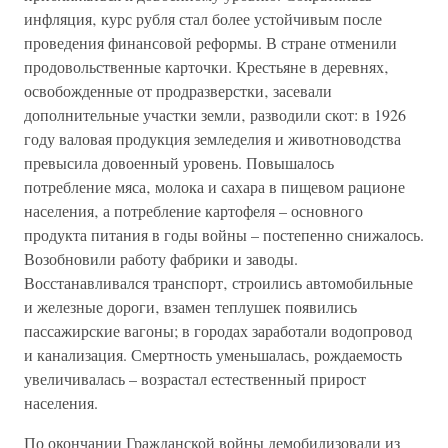
инфляция‚ курс рубля стал более устойчивым после
проведения финансовой реформы. В стране отменили
продовольственные карточки. Крестьяне в деревнях‚
освобожденные от продразверстки‚ засевали
дополнительные участки земли‚ разводили скот: в 1926
году валовая продукция земледелия и животноводства
превысила довоенный уровень. Повышалось
потребление мяса‚ молока и сахара в пищевом рационе
населения‚ а потребление картофеля – основного
продукта питания в годы войны – постепенно снижалось.
Возобновили работу фабрики и заводы.
Восстанавливался транспорт‚ строились автомобильные
и железные дороги‚ взамен теплушек появились
пассажирские вагоны; в городах заработали водопровод
и канализация. Смертность уменьшалась‚ рождаемость
увеличивалась – возрастал естественный прирост
населения.
По окончании Гражданской войны демобилизовали из