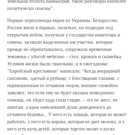
земельная теснота наивысшая‚ такие разговоры наиболее
политически опасны".
Первые переселенцы-евреи из Украины‚ Белоруссии‚
России жили в бараках‚ палатках‚ на подводах под
открытым небом‚ получали у государства инвентарь и
семена‚ засевали выделенные им участки‚ которые
прежде не обрабатывались‚ сооружали временные
землянки с убогой мебелью – стол‚ кровать и скамейка.
Условия жизни были тяжелыми‚ и в ежегоднике
"Еврейский крестьянин" написали: "Когда вчерашний
сапожник‚ одетый в рубище‚ с блестящими глазами‚ с
перекошенным от отчаяния лицом‚ внешне спокойно
заявляет‚ что если ему не будет оказана немедленно
помощь‚ он уйдет куда глаза глядят‚ – это не жест‚ не
шантаж‚ а крик наболевшей души доведенного до
отчаяния бедняка... У него есть лошадь‚ которая не может
работать‚ у него есть корова‚ которая не дает молока‚ и у
него есть куча детей‚ которые тщетно молят о куске