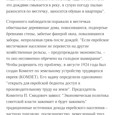
это дождями смывается в реку‚ в сухую погоду пылью
разносится по местечку‚ заносится обувью в квартиры".
Стороннего наблюдателя поражали в местечках
обветшалые деревянные дома‚ покосившиеся‚ подпертые
бревнами стены‚ забитые фанерой окна‚ повалившиеся
заборы‚ непролазная грязь после дождей. "Если еврейское
местечковое население не перевести на другие
хозяйственные рельсы‚ – предупреждали экономисты‚ –
то оно несомненно обречено на голодное вымирание".
Чтобы разрешить эту проблему‚ в августе 1924 года был
создан Комитет по земельному устройству трудящихся
евреев (КОМЗЕТ). Его задачу определили однозначно:
"открыть для еврейской бедноты доступ к
производительному труду на земле". Председатель
Комитета П. Смидович заявил: "Экономическая политика
советской власти зажимает и будет зажимать"
традиционные источники дохода еврейского населения –
частную торговлю‚ посредничество‚ ремесленный труд‚