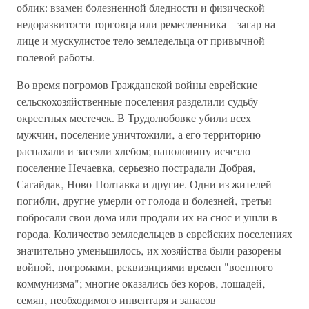
облик: взамен болезненной бледности и физической
недоразвитости торговца или ремесленника – загар на
лице и мускулистое тело земледельца от привычной
полевой работы.
Во время погромов Гражданской войны еврейские
сельскохозяйственные поселения разделили судьбу
окрестных местечек. В Трудолюбовке убили всех
мужчин‚ поселение уничтожили‚ а его территорию
распахали и засеяли хлебом; наполовину исчезло
поселение Нечаевка‚ серьезно пострадали Добрая‚
Сагайдак‚ Ново-Полтавка и другие. Одни из жителей
погибли‚ другие умерли от голода и болезней‚ третьи
побросали свои дома или продали их на снос и ушли в
города. Количество земледельцев в еврейских поселениях
значительно уменьшилось‚ их хозяйства были разорены
войной‚ погромами‚ реквизициями времен "военного
коммунизма"; многие оказались без коров‚ лошадей‚
семян‚ необходимого инвентаря и запасов