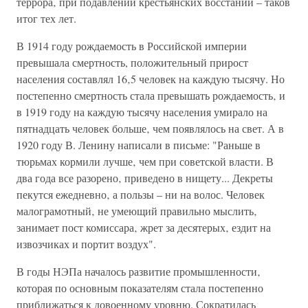
террора‚ при подавлении крестьянских восстаний – таков
итог тех лет.
В 1914 году рождаемость в Российской империи
превышала смертность, положительный прирост
населения составлял 16‚5 человек на каждую тысячу. Но
постепенно смертность стала превышать рождаемость‚ и
в 1919 году на каждую тысячу населения умирало на
пятнадцать человек больше‚ чем появлялось на свет. А в
1920 году В. Ленину написали в письме: "Раньше в
тюрьмах кормили лучше‚ чем при советской власти. В
два года все разорено‚ приведено в нищету... Декреты
пекутся ежедневно‚ а пользы – ни на волос. Человек
малограмотный‚ не умеющий правильно мыслить‚
занимает пост комиссара‚ жрет за десятерых‚ ездит на
извозчиках и портит воздух".
В годы НЭПа началось развитие промышленности‚
которая по основным показателям стала постепенно
приближаться к довоенному уровню. Сократилась