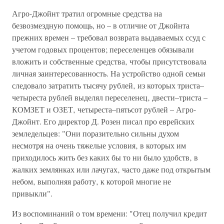
Агро-Джойнт тратил огромные средства на
безвозмездную помощь, но – в отличие от Джойнта
прежних времен – требовал возврата выдаваемых ссуд с
учетом годовых процентов; переселенцев обязывали
вложить и собственные средства‚ чтобы присутствовала
личная заинтересованность. На устройство одной семьи
следовало затратить тысячу рублей‚ из которых триста–
четыреста рублей выделял переселенец‚ двести–триста –
КОМЗЕТ и ОЗЕТ‚ четыреста–пятьсот рублей – Агро-
Джойнт. Его директор Д. Розен писал про еврейских
земледельцев: "Они поразительно сильны духом
несмотря на очень тяжелые условия‚ в которых им
приходилось жить без каких бы то ни было удобств‚ в
жалких землянках или лачугах‚ часто даже под открытым
небом‚ выполняя работу‚ к которой многие не
привыкли".
Из воспоминаний о том времени: "Отец получил кредит