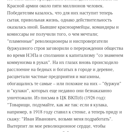
Красной армии около пяти миллионов человек.
Победителям казалось‚ что для них наступит теперь
сытая, привольная жизнь‚ однако действительность
оказалась иной. Бывшие красноармейцы‚ командиры и
комиссары не получили того‚ о чем мечтали;
"пламенные" революционеры и ниспровергатели
буржуазного строя заговорили о перерождении общества
во время НЭПа и сползании к капитализму "со знаменем
коммунизма в руках". На их глазах вновь происходило
расслоение на бедных и богатых в городе и деревне‚
расцветали частные предприятия и магазины‚
обогащались те самые – или похожие на них – "буржуи"
и "кулаки"‚ которых еще недавно они безнаказанно
уничтожали. Из письма в ЦК ВКП(б) (1926 год):
"Товарищи‚ подумайте‚ как же так: если я кулака‚
например‚ в 1918 году ставил к стенке‚ а теперь приду и
скажу: "Иван Иванович‚ возьми меня подработать".
Вытерпит ли мое революционное сердце‚ чтобы