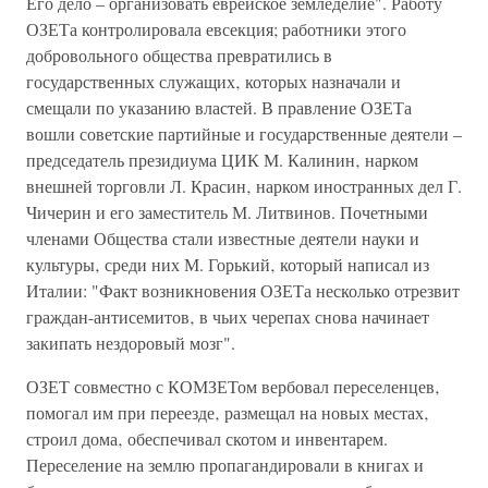
Его дело – организовать еврейское земледелие". Работу
ОЗЕТа контролировала евсекция; работники этого
добровольного общества превратились в
государственных служащих‚ которых назначали и
смещали по указанию властей. В правление ОЗЕТа
вошли советские партийные и государственные деятели –
председатель президиума ЦИК М. Калинин‚ нарком
внешней торговли Л. Красин‚ нарком иностранных дел Г.
Чичерин и его заместитель М. Литвинов. Почетными
членами Общества стали известные деятели науки и
культуры‚ среди них М. Горький‚ который написал из
Италии: "Факт возникновения ОЗЕТа несколько отрезвит
граждан-антисемитов‚ в чьих черепах снова начинает
закипать нездоровый мозг".
ОЗЕТ совместно с КОМЗЕТом вербовал переселенцев‚
помогал им при переезде‚ размещал на новых местах‚
строил дома‚ обеспечивал скотом и инвентарем.
Переселение на землю пропагандировали в книгах и