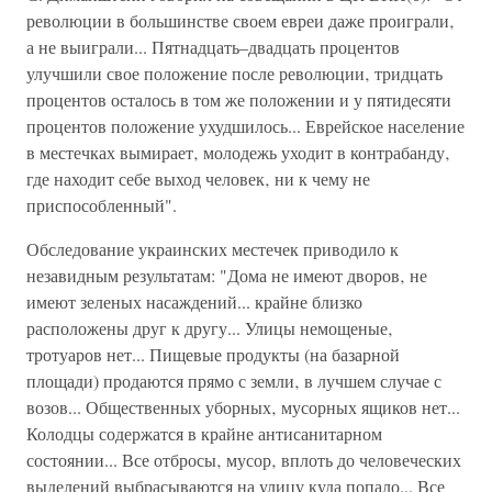
революции в большинстве своем евреи даже проиграли‚
а не выиграли... Пятнадцать–двадцать процентов
улучшили свое положение после революции‚ тридцать
процентов осталось в том же положении и у пятидесяти
процентов положение ухудшилось... Еврейское население
в местечках вымирает‚ молодежь уходит в контрабанду‚
где находит себе выход человек‚ ни к чему не
приспособленный".
Обследование украинских местечек приводило к
незавидным результатам: "Дома не имеют дворов‚ не
имеют зеленых насаждений... крайне близко
расположены друг к другу... Улицы немощеные‚
тротуаров нет... Пищевые продукты (на базарной
площади) продаются прямо с земли‚ в лучшем случае с
возов... Общественных уборных‚ мусорных ящиков нет...
Колодцы содержатся в крайне антисанитарном
состоянии... Все отбросы‚ мусор‚ вплоть до человеческих
выделений выбрасываются на улицу куда попало... Все