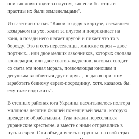
они так ловко ходят за плугом‚ как если бы отцы и
праотцы их были земледельцами".
Из газетной статьи: "Какой-то дядя в картузе‚ съехавшем
козырьком на ухо‚ ходит за плугом и покрикивает на
коня‚ а позади него шагает другой и пихает что-то в
борозду. Это и есть переселенцы‚ минские евреи – двое
портных... или двое мелких лавочников‚ которых слопала
кооперация‚ или двое сватов-шадхенов‚ которых сводит
со света эта новая мораль‚ позволяющая юношам и
девушкам влюбляться друг в друга‚ не давая при этом
заработать бедному еврею-посреднику‚ хотя, казалось бы,
ему тоже надо жить".
В степных районах юга Украины насчитывалось полтора
миллиона десятин бывшей помещичьей земли‚ которую
прежде не обрабатывали. Туда начали переселяться
украинские крестьяне‚ а вместе с ними отправились в
путь и евреи. Они объединялись в группы‚ на свой страх