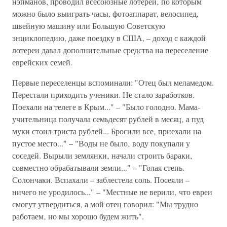
нэпманов, проводил всесоюзные лотереи‚ по которым
можно было выиграть часы, фотоаппарат, велосипед,
швейную машину или Большую Советскую
энциклопедию, даже поездку в США, – доход с каждой
лотереи давал дополнительные средства на переселение
еврейских семей.
Первые переселенцы вспоминали: "Отец был меламедом.
Перестали приходить ученики. Не стало заработков.
Поехали на телеге в Крым..." – "Было голодно. Мама-
учительница получала семьдесят рублей в месяц‚ а пуд
муки стоил триста рублей... Бросили все‚ приехали на
пустое место..." – "Воды не было‚ воду покупали у
соседей. Вырыли землянки‚ начали строить бараки‚
совместно обрабатывали земли..." – "Голая степь.
Солончаки. Вспахали – заблестела соль. Посеяли –
ничего не уродилось..." – "Местные не верили‚ что евреи
смогут утвердиться‚ а мой отец говорил: "Мы трудно
работаем‚ но мы хорошо будем жить".