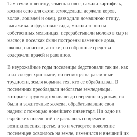
Там сеяли пшеницу, ячмень и овес‚ сажали картофель‚
косили сено для скота; земледельцы держали коров‚
волов, лошадей и овец‚ разводили домашнюю птицу,
высаживали фруктовые сады‚ мололи зерно на
собственных мельницах, перерабатывали молоко в сыр и
масло; в поселках были построены каменные дома‚
школы‚ синагоги‚ аптеки; на собранные средства
содержали врачей и раввинов.
В неурожайные годы поселенцы бедствовали так же‚ как
и их соседи-христиане‚ но несмотря на различные
трудности, земля кормила тех‚ кто ее обрабатывал. В
поселениях преобладали небогатые земледельцы‚
которые с трудом дотягивали до очередного урожая‚ но
были и зажиточные хозяева‚ обрабатывавшие свои
наделы с помощью новейшего инвентаря. Ни одно из
еврейских поселений не распалось со времени
возникновения; третье‚ а то и четвертое поколение
поселенцев освоилось на земле‚ изменился и внешний их