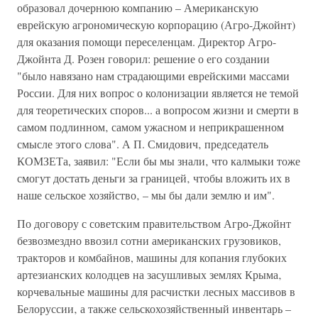
образовал дочернюю компанию – Американскую
еврейскую агрономическую корпорацию (Агро-Джойнт)
для оказания помощи переселенцам. Директор Агро-
Джойнта Д. Розен говорил: решение о его создании
"было навязано нам страдающими еврейскими массами
России. Для них вопрос о колонизации является не темой
для теоретических споров... а вопросом жизни и смерти в
самом подлинном‚ самом ужасном и неприкрашенном
смысле этого слова". А П. Смидович‚ председатель
КОМЗЕТа, заявил: "Если бы мы знали‚ что калмыки тоже
смогут достать деньги за границей‚ чтобы вложить их в
наше сельское хозяйство‚ – мы бы дали землю и им".
По договору с советским правительством Агро-Джойнт
безвозмездно ввозил сотни американских грузовиков,
тракторов и комбайнов, машины для копания глубоких
артезианских колодцев на засушливых землях Крыма‚
корчевальные машины для расчистки лесных массивов в
Белоруссии‚ а также сельскохозяйственный инвентарь –