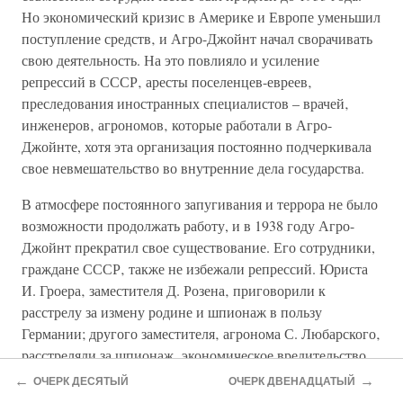
Но экономический кризис в Америке и Европе уменьшил
поступление средств‚ и Агро-Джойнт начал сворачивать
свою деятельность. На это повлияло и усиление
репрессий в СССР‚ аресты поселенцев-евреев‚
преследования иностранных специалистов – врачей‚
инженеров‚ агрономов‚ которые работали в Агро-
Джойнте, хотя эта организация постоянно подчеркивала
свое невмешательство во внутренние дела государства.
В атмосфере постоянного запугивания и террора не было
возможности продолжать работу, и в 1938 году Агро-
Джойнт прекратил свое существование. Его сотрудники,
граждане СССР‚ также не избежали репрессий. Юриста
И. Гроера‚ заместителя Д. Розена‚ приговорили к
расстрелу за измену родине и шпионаж в пользу
Германии; другого заместителя‚ агронома С. Любарского‚
расстреляли за шпионаж‚ экономическое вредительство‚
организацию террористических актов (реабилитированы
←
→
ОЧЕРК ДЕСЯТЫЙ
ОЧЕРК ДВЕНАДЦАТЫЙ
посмертно).