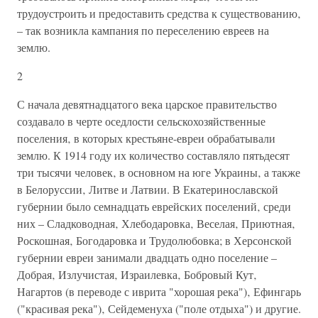
трудоустроить и предоставить средства к существованию‚
– так возникла кампания по переселению евреев на
землю.
2
С начала девятнадцатого века царское правительство
создавало в черте оседлости сельскохозяйственные
поселения‚ в которых крестьяне-евреи обрабатывали
землю. К 1914 году их количество составляло пятьдесят
три тысячи человек‚ в основном на юге Украины‚ а также
в Белоруссии‚ Литве и Латвии. В Екатеринославской
губернии было семнадцать еврейских поселений‚ среди
них – Сладководная‚ Хлебодаровка‚ Веселая‚ Приютная‚
Роскошная‚ Богодаровка и Трудолюбовка; в Херсонской
губернии евреи занимали двадцать одно поселение –
Добрая‚ Излучистая‚ Израилевка‚ Бобровый Кут‚
Нагартов (в переводе с иврита "хорошая река")‚ Ефингарь
("красивая река")‚ Сейдеменуха ("поле отдыха") и другие.