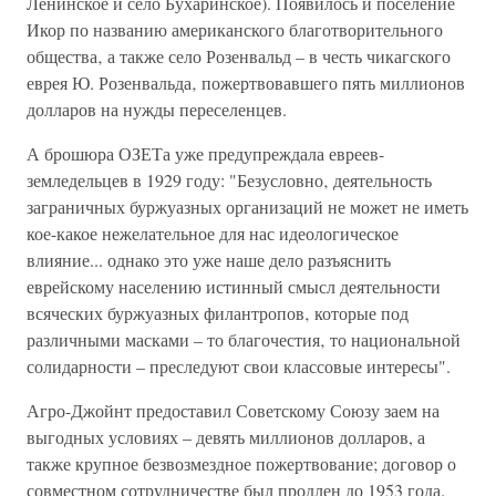
Ленинское и село Бухаринское). Появилось и поселение
Икор по названию американского благотворительного
общества‚ а также село Розенвальд – в честь чикагского
еврея Ю. Розенвальда‚ пожертвовавшего пять миллионов
долларов на нужды переселенцев.
А брошюра ОЗЕТа уже предупреждала евреев-
земледельцев в 1929 году: "Безусловно‚ деятельность
заграничных буржуазных организаций не может не иметь
кое-какое нежелательное для нас идеологическое
влияние... однако это уже наше дело разъяснить
еврейскому населению истинный смысл деятельности
всяческих буржуазных филантропов‚ которые под
различными масками – то благочестия‚ то национальной
солидарности – преследуют свои классовые интересы".
Агро-Джойнт предоставил Советскому Союзу заем на
выгодных условиях – девять миллионов долларов, а
также крупное безвозмездное пожертвование; договор о
совместном сотрудничестве был продлен до 1953 года.