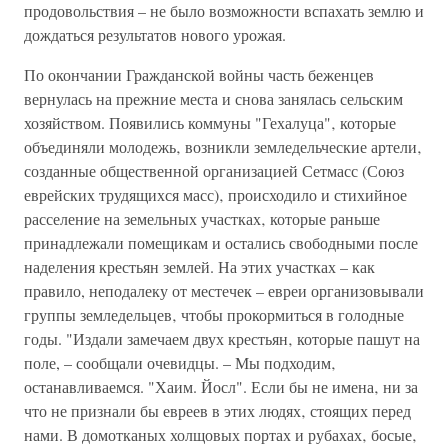
продовольствия – не было возможности вспахать землю и
дождаться результатов нового урожая.
По окончании Гражданской войны часть беженцев
вернулась на прежние места и снова занялась сельским
хозяйством. Появились коммуны "Гехалуца"‚ которые
объединяли молодежь‚ возникли земледельческие артели‚
созданные общественной организацией Сетмасс (Союз
еврейских трудящихся масс)‚ происходило и стихийное
расселение на земельных участках‚ которые раньше
принадлежали помещикам и остались свободными после
наделения крестьян землей. На этих участках – как
правило, неподалеку от местечек – евреи организовывали
группы земледельцев‚ чтобы прокормиться в голодные
годы. "Издали замечаем двух крестьян‚ которые пашут на
поле, – сообщали очевидцы. – Мы подходим‚
останавливаемся. "Хаим. Йосл". Если бы не имена‚ ни за
что не признали бы евреев в этих людях‚ стоящих перед
нами. В домотканых холщовых портах и рубахах‚ босые‚