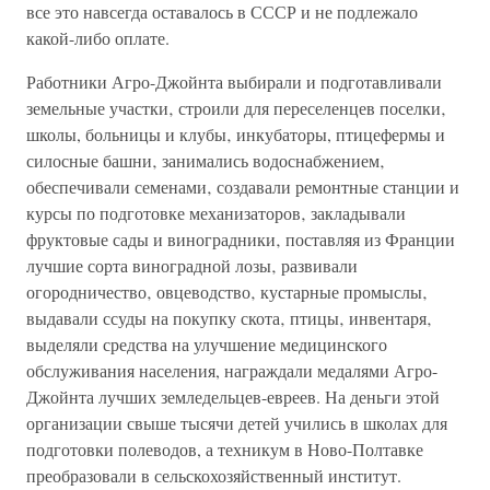
все это навсегда оставалось в СССР и не подлежало
какой-либо оплате.
Работники Агро-Джойнта выбирали и подготавливали
земельные участки‚ строили для переселенцев поселки‚
школы, больницы и клубы‚ инкубаторы, птицефермы и
силосные башни‚ занимались водоснабжением‚
обеспечивали семенами‚ создавали ремонтные станции и
курсы по подготовке механизаторов‚ закладывали
фруктовые сады и виноградники‚ поставляя из Франции
лучшие сорта виноградной лозы‚ развивали
огородничество‚ овцеводство‚ кустарные промыслы‚
выдавали ссуды на покупку скота‚ птицы‚ инвентаря‚
выделяли средства на улучшение медицинского
обслуживания населения, награждали медалями Агро-
Джойнта лучших земледельцев-евреев. На деньги этой
организации свыше тысячи детей учились в школах для
подготовки полеводов, а техникум в Ново-Полтавке
преобразовали в сельскохозяйственный институт.