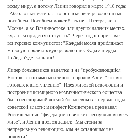
всему миру, а потому Ленин говорил в марте 1918 года:
"Абсолютная истина‚ что без немецкой революции мы
погибнем. Погибнем может быть не в Питере‚ не в
Москве‚ а во Владивостоке или других далеких местах‚
куда нам придется отступать". Через год он призывал
венгерских коммунистов: "Каждый месяц приближает
мировую пролетарскую революцию. Будьте тверды!
Победа будет за нами!.."
Лидер большевиков надеялся и на "пробуждающийся
Восток" с сотнями миллионов народов Азии, "вот-вот
готовых к выступлению". Идея мировой революции и
построения всемирного коммунистического общества
была неоспоримой догмой большевиков в первые годы
советской власти; манифест Коминтерна признавал
Россию частью "федерации советских республик во всем
мире", и Ленин провозглашал: "Мы стоим за
непрерывную революцию. Мы не остановимся на
полпути".