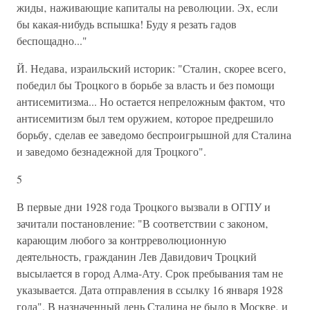
жиды‚ наживающие капиталы на революции. Эх‚ если
бы какая-нибудь вспышка! Буду я резать гадов
беспощадно..."
Й. Недава‚ израильский историк: "Сталин‚ скорее всего‚
победил бы Троцкого в борьбе за власть и без помощи
антисемитизма... Но остается непреложным фактом‚ что
антисемитизм был тем оружием‚ которое предрешило
борьбу‚ сделав ее заведомо беспроигрышной для Сталина
и заведомо безнадежной для Троцкого".
5
В первые дни 1928 года Троцкого вызвали в ОГПУ и
зачитали постановление: "В соответствии с законом‚
карающим любого за контрреволюционную
деятельность‚ гражданин Лев Давидович Троцкий
высылается в город Алма-Ату. Срок пребывания там не
указывается. Дата отправления в ссылку 16 января 1928
года". В назначенный день Сталина не было в Москве‚ и