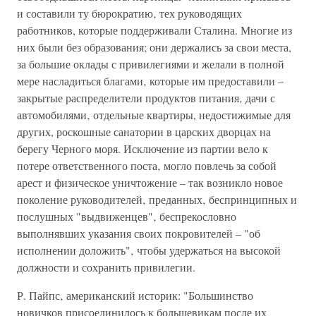
и составили ту бюрократию‚ тех руководящих
работников, которые поддерживали Сталина. Многие из
них были без образования; они держались за свои места,
за большие оклады с привилегиями и желали в полной
мере насладиться благами‚ которые им предоставили –
закрытые распределители продуктов питания‚ дачи с
автомобилями‚ отдельные квартиры, недостижимые для
других, роскошные санатории в царских дворцах на
берегу Черного моря. Исключение из партии вело к
потере ответственного поста‚ могло повлечь за собой
арест и физическое уничтожение – так возникло новое
поколение руководителей‚ преданных‚ беспринципных и
послушных "выдвиженцев"‚ беспрекословно
выполнявших указания своих покровителей – "об
исполнении доложить"‚ чтобы удержаться на высокой
должности и сохранить привилегии.
Р. Пайпс‚ американский историк: "Большинство
новичков присоединилось к большевикам после их