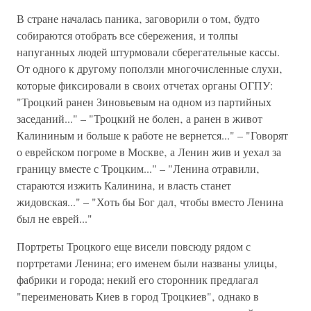
В стране началась паника‚ заговорили о том‚ будто
собираются отобрать все сбережения‚ и толпы
напуганных людей штурмовали сберегательные кассы.
От одного к другому поползли многочисленные слухи‚
которые фиксировали в своих отчетах органы ОГПУ:
"Троцкий ранен Зиновьевым на одном из партийных
заседаний..." – "Троцкий не болен‚ а ранен в живот
Калининым и больше к работе не вернется..." – "Говорят
о еврейском погроме в Москве‚ а Ленин жив и уехал за
границу вместе с Троцким..." – "Ленина отравили‚
стараются изжить Калинина‚ и власть станет
жидовская..." – "Хоть бы Бог дал‚ чтобы вместо Ленина
был не еврей..."
Портреты Троцкого еще висели повсюду рядом с
портретами Ленина; его именем были названы улицы‚
фабрики и города; некий его сторонник предлагал
"переименовать Киев в город Троцкиев"‚ однако в