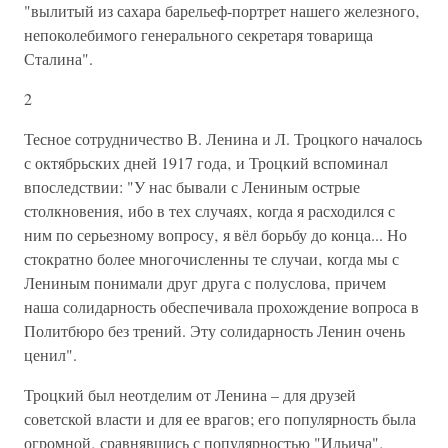
"вылитый из сахара барельеф-портрет нашего железного‚
непоколебимого генерального секретаря товарища
Сталина".
2
Тесное сотрудничество В. Ленина и Л. Троцкого началось
с октябрьских дней 1917 года‚ и Троцкий вспоминал
впоследствии: "У нас бывали с Лениным острые
столкновения‚ ибо в тех случаях‚ когда я расходился с
ним по серьезному вопросу‚ я вёл борьбу до конца... Но
стократно более многочисленны те случаи‚ когда мы с
Лениным понимали друг друга с полуслова‚ причем
наша солидарность обеспечивала прохождение вопроса в
Политбюро без трений. Эту солидарность Ленин очень
ценил".
Троцкий был неотделим от Ленина – для друзей
советской власти и для ее врагов; его популярность была
огромной‚ сравнявшись с популярностью "Ильича"‚