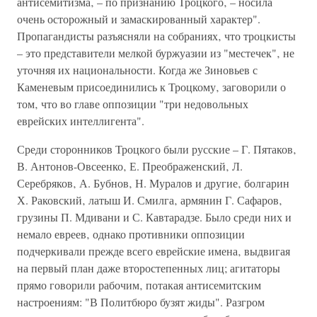
антисемитизма‚ – по признанию Троцкого‚ – носила
очень осторожный и замаскированный характер".
Пропагандисты разъясняли на собраниях‚ что троцкисты
– это представители мелкой буржуазии из "местечек"‚ не
уточняя их национальности. Когда же Зиновьев с
Каменевым присоединились к Троцкому‚ заговорили о
том‚ что во главе оппозиции "три недовольных
еврейских интеллигента".
Среди сторонников Троцкого были русские – Г. Пятаков‚
В. Антонов-Овсеенко‚ Е. Преображенский‚ Л.
Серебряков‚ А. Бубнов‚ Н. Муралов и другие‚ болгарин
Х. Раковский‚ латыш И. Смилга‚ армянин Г. Сафаров‚
грузины П. Мдивани и С. Кавтарадзе. Было среди них и
немало евреев‚ однако противники оппозиции
подчеркивали прежде всего еврейские имена‚ выдвигая
на первый план даже второстепенных лиц; агитаторы
прямо говорили рабочим‚ потакая антисемитским
настроениям: "В Политбюро бузят жиды". Разгром