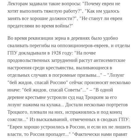
Лекторам задавали такие вопросы: "Почему евреи не
хотят выполнять тяжелую работу?"‚ "Как им удалось
занять все хорошие должности?"‚ "Не станут ли евреи
предателями во время войны?"
Во время реквизиции зерна в деревнях было удобно
сваливать перегибы на оппозиционеров-евреев‚ и отделы
ГПУ докладывали в 1928 году: "На почве
продовольственных затруднений растут антисемитские
настроения среди крестьянства‚ выливающиеся в
отдельных случаях в погромные призывы..." – "Лозунг
"бей жидов‚ спасай Россию" сейчас произносят несколько
иначе: "бей жидов‚ спасай Советы"..." – "В одной
деревне крестьяне устроили суд над Троцким за его
лозунг нажима на кулака... Достали несколько портретов
Троцкого‚ плевали на них‚ испражнялись и под конец
сожгли..." Из высказываний‚ отмеченных в сводках ГПУ:
"Евреи хорошо устроились в России, и если их не лишить
власти, то Россия пропадет..." "Фактически нами правят