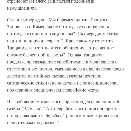
стране нет и нечего заниматься подобными
измышлениям.
Сталин утверждал: "Мы боремся против Троцкого‚
Зиновьева и Каменева не потому‚ что они евреи‚ а
потому‚ что они оппозиционеры". На очередном съезде
партии он поручил еврею Е. Ярославскому ответить
Троцкому‚ и тот отверг его обвинения, "отравленное
оружие бесчестной клеветы". Однако троцкизм
продолжали связывать с еврейством; снимали евреев с
ответственных постов‚ уменьшилось их количество среди
делегатов партийных съездов; газеты печатали
сатирические стихи и карикатуры на оппозиционеров‚
подчеркивая специфические еврейские черты.
Из сообщения московского корреспондента лондонской
газеты (1926 год): "Антиеврейская агитация поощряется
и поддерживается; борьба с Троцким может привести к
нешуточным погромам..."