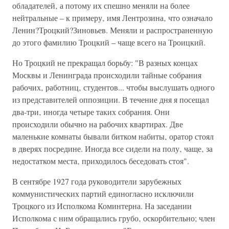
обладателей‚ а потому их спешно меняли на более
нейтральные – к примеру‚ имя Лентрозина‚ что означало
Ленин?Троцкий?Зиновьев. Меняли и распространенную
до этого фамилию Троцкий – чаще всего на Троицкий.
Но Троцкий не прекращал борьбу: "В разных концах
Москвы и Ленинграда происходили тайные собрания
рабочих‚ работниц‚ студентов... чтобы выслушать одного
из представителей оппозиции. В течение дня я посещал
два-три‚ иногда четыре таких собрания. Они
происходили обычно на рабочих квартирах. Две
маленькие комнаты бывали битком набиты‚ оратор стоял
в дверях посредине. Иногда все сидели на полу‚ чаще‚ за
недостатком места‚ приходилось беседовать стоя".
В сентябре 1927 года руководители зарубежных
коммунистических партий единогласно исключили
Троцкого из Исполкома Коминтерна. На заседании
Исполкома с ним обращались грубо‚ оскорбительно; член