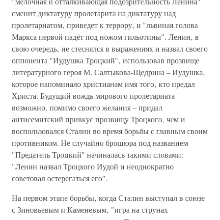
"мелочная и отталкивающая подозрительность Ленина"
сменит диктатуру пролетарита на диктатуру над
пролетариатом‚ приведет к террору‚ и "львиная голова
Маркса первой падёт под ножом гильотины". Ленин‚ в
свою очередь‚ не стеснялся в выражениях и назвал своего
оппонента "Иудушка Троцкий"‚ использовав прозвище
литературного героя М. Салтыкова-Щедрина – Иудушка‚
которое напоминало христианам имя того‚ кто предал
Христа. Будущий вождь мирового пролетариата –
возможно‚ помимо своего желания – придал
антисемитский привкус прозвищу Троцкого‚ чем и
воспользовался Сталин во время борьбы с главным своим
противником. Не случайно брошюра под названием
"Предатель Троцкий" начиналась такими словами:
"Ленин назвал Троцкого Иудой и неоднократно
советовал остерегаться его".
На первом этапе борьбы‚ когда Сталин выступал в союзе
с Зиновьевым и Каменевым‚ "игра на струнах