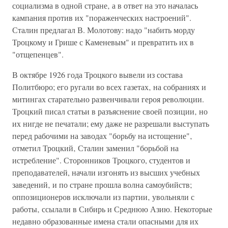
социализма в одной стране‚ а в ответ на это началась
кампания против их "пораженческих настроений".
Сталин предлагал В. Молотову: надо "набить морду
Троцкому и Грише с Каменевым" и превратить их в
"отщепенцев".
В октябре 1926 года Троцкого вывели из состава
Политбюро; его ругали во всех газетах‚ на собраниях и
митингах старательно развенчивали героя революции.
Троцкий писал статьи в разъяснение своей позиции‚ но
их нигде не печатали; ему даже не разрешали выступать
перед рабочими на заводах "борьбу на истощение"‚
отметил Троцкий‚ Сталин заменил "борьбой на
истребление". Сторонников Троцкого, студентов и
преподавателей, начали изгонять из высших учебных
заведений‚ и по стране прошла волна самоубийств;
оппозиционеров исключали из партии‚ увольняли с
работы‚ ссылали в Сибирь и Среднюю Азию. Некоторые
недавно образованные имена стали опасными для их