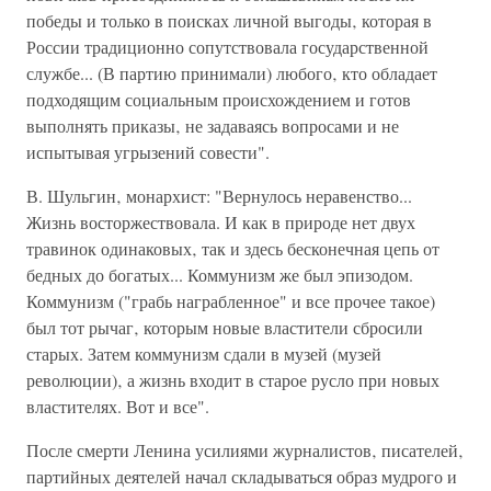
победы и только в поисках личной выгоды‚ которая в
России традиционно сопутствовала государственной
службе... (В партию принимали) любого‚ кто обладает
подходящим социальным происхождением и готов
выполнять приказы‚ не задаваясь вопросами и не
испытывая угрызений совести".
В. Шульгин‚ монархист: "Вернулось неравенство...
Жизнь восторжествовала. И как в природе нет двух
травинок одинаковых‚ так и здесь бесконечная цепь от
бедных до богатых... Коммунизм же был эпизодом.
Коммунизм ("грабь награбленное" и все прочее такое)
был тот рычаг‚ которым новые властители сбросили
старых. Затем коммунизм сдали в музей (музей
революции)‚ а жизнь входит в старое русло при новых
властителях. Вот и все".
После смерти Ленина усилиями журналистов‚ писателей‚
партийных деятелей начал складываться образ мудрого и