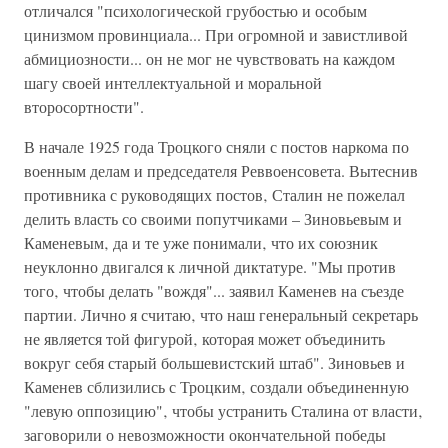
отличался "психологической грубостью и особым
цинизмом провинциала... При огромной и завистливой
абмициозности... он не мог не чувствовать на каждом
шагу своей интеллектуальной и моральной
второсортности".
В начале 1925 года Троцкого сняли с постов наркома по
военным делам и председателя Реввоенсовета. Вытеснив
противника с руководящих постов‚ Сталин не пожелал
делить власть со своими попутчиками – Зиновьевым и
Каменевым‚ да и те уже понимали‚ что их союзник
неуклонно двигался к личной диктатуре. "Мы против
того‚ чтобы делать "вождя"... заявил Каменев на съезде
партии. Лично я считаю‚ что наш генеральный секретарь
не является той фигурой‚ которая может объединить
вокруг себя старый большевистский штаб". Зиновьев и
Каменев сблизились с Троцким‚ создали объединенную
"левую оппозицию"‚ чтобы устранить Сталина от власти‚
заговорили о невозможности окончательной победы