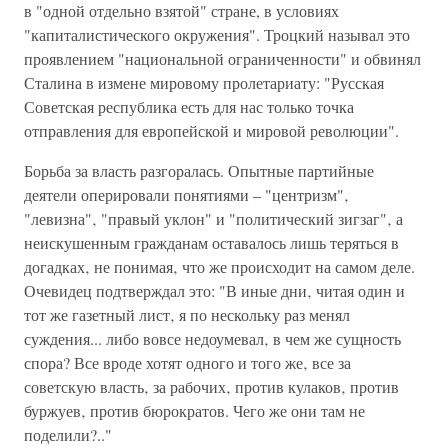
в "одной отдельно взятой" стране, в условиях
"капиталистического окружения". Троцкий называл это
проявлением "национальной ограниченности" и обвинял
Сталина в измене мировому пролетариату: "Русская
Советская республика есть для нас только точка
отправления для европейской и мировой революции".
Борьба за власть разгоралась. Опытные партийные
деятели оперировали понятиями – "центризм"‚
"левизна"‚ "правый уклон" и "политический зигзаг"‚ а
неискушенным гражданам оставалось лишь теряться в
догадках‚ не понимая‚ что же происходит на самом деле.
Очевидец подтверждал это: "В иные дни‚ читая один и
тот же газетный лист‚ я по нескольку раз менял
суждения... либо вовсе недоумевал‚ в чем же сущность
спора? Все вроде хотят одного и того же‚ все за
советскую власть‚ за рабочих‚ против кулаков‚ против
буржуев‚ против бюрократов. Чего же они там не
поделили?.."