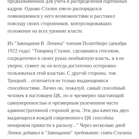
предназначенной для учета и распределения партийных
кадров. Однако Сталин умело распорядился
появившимися у него возможностями и расставил
повсюду своих сторонников‚ контролировавших
положение на всех уровнях власти.
Из "Завещания В. Ленина" членам Политбюро (декабрь
1922 года): "Товарищ Сталин‚ сделавшись генсеком‚
сосредоточил в своих руках необъятную власть‚ и я не
уверен‚ сумеет ли он всегда достаточно осторожно
пользоваться этой властью. С другой стороны‚ тов.
Троцкий... отличается не только выдающимися
способностями. Лично он‚ пожалуй‚ самый способный
человек в настоящем ЦК‚ но и чрезмерно хвастающий
самоуверенностью и чрезмерным увлечением чисто
административной стороной дела. Эти два качества двух
выдающихся вождей современного ЦК способны
ненароком привести к расколу..." Через несколько дней
Ленин добавил в "Завещании" требование: снять Сталина