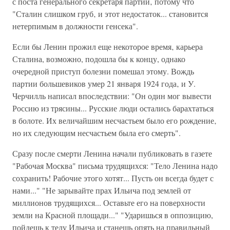
с поста генерального секретаря партии‚ потому что
"Сталин слишком груб‚ и этот недостаток... становится
нетерпимым в должности генсека".
Если бы Ленин прожил еще некоторое время‚ карьера
Сталина, возможно, подошла бы к концу, однако
очередной приступ болезни помешал этому. Вождь
партии большевиков умер 21 января 1924 года‚ и У.
Черчилль написал впоследствии: "Он один мог вывести
Россию из трясины... Русские люди остались барахтаться
в болоте. Их величайшим несчастьем было его рождение‚
но их следующим несчастьем была его смерть".
Сразу после смерти Ленина начали публиковать в газете
"Рабочая Москва" письма трудящихся: "Тело Ленина надо
сохранить! Рабочие этого хотят... Пусть он всегда будет с
нами..." "Не зарывайте прах Ильича под землей от
миллионов трудящихся... Оставьте его на поверхности
земли на Красной площади..." "Ударишься в оппозицию,
пойдешь к телу Ильича и станешь опять на правильный