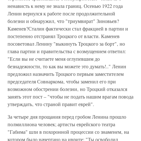
ненависть к нему не знала границ. Осенью 1922 года
Ленин вернулся к работе после продолжительной
болезни и обнаружил‚ что "триумвират" Зиновьев?
Каменев?Сталин фактически стал фракцией в партии и
постепенно отстранял Троцкого от власти. Каменев
посоветовал Ленину "выкинуть Троцкого за борт"‚ но
глава партии и правительства с возмущением ответил:
"Если вы не считаете меня оглупевшим до
безнадежности‚ то как вы можете это думать!.." Ленин
предложил назначить Троцкого первым заместителем
председателя Совнаркома‚ чтобы заменил его при
возможном обострении болезни‚ но Троцкий отказался
занять этот пост – "чтобы не подать нашим врагам повода
утверждать‚ что страной правит еврей".
За четыре дня прощания перед гробом Ленина прошло
полмиллиона человек; артисты еврейского театра
"Габима" шли в похоронной процессии со знаменем‚ на
котором было начертано на иврите: "Ты освободил