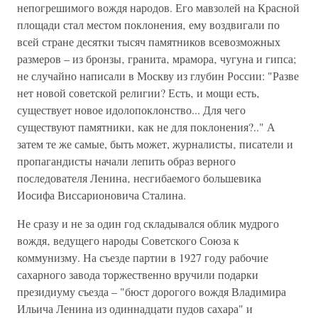
непогрешимого вождя народов. Его мавзолей на Красной
площади стал местом поклонения‚ ему воздвигали по
всей стране десятки тысяч памятников всевозможных
размеров – из бронзы‚ гранита‚ мрамора‚ чугуна и гипса;
не случайно написали в Москву из глубин России: "Разве
нет новой советской религии? Есть‚ и мощи есть‚
существует новое идолопоклонство... Для чего
существуют памятники‚ как не для поклонения?.." А
затем те же самые, быть может, журналисты‚ писатели и
пропагандисты начали лепить образ верного
последователя Ленина‚ несгибаемого большевика
Иосифа Виссарионовича Сталина.
Не сразу и не за один год складывался облик мудрого
вождя‚ ведущего народы Советского Союза к
коммунизму. На съезде партии в 1927 году рабочие
сахарного завода торжественно вручили подарки
президиуму съезда – "бюст дорогого вождя Владимира
Ильича Ленина из одиннадцати пудов сахара" и