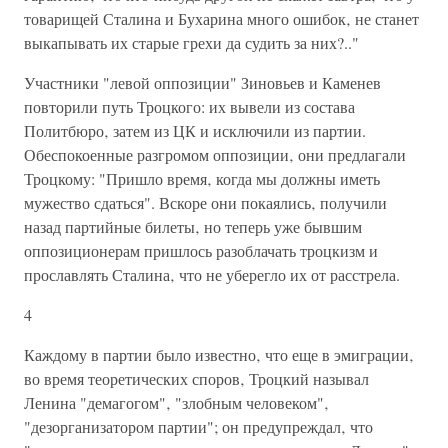
товарищей Сталина и Бухарина много ошибок‚ не станет
выкапывать их старые грехи да судить за них?.."
Участники "левой оппозиции" Зиновьев и Каменев
повторили путь Троцкого: их вывели из состава
Политбюро‚ затем из ЦК и исключили из партии.
Обеспокоенные разгромом оппозиции‚ они предлагали
Троцкому: "Пришло время‚ когда мы должны иметь
мужество сдаться". Вскоре они покаялись‚ получили
назад партийные билеты‚ но теперь уже бывшим
оппозиционерам пришлось разоблачать троцкизм и
прославлять Сталина‚ что не уберегло их от расстрела.
4
Каждому в партии было известно‚ что еще в эмиграции‚
во время теоретических споров‚ Троцкий называл
Ленина "демагогом"‚ "злобным человеком"‚
"дезорганизатором партии"; он предупреждал‚ что