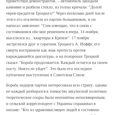
приветствуя демонстрантов‚ – автомобиль закидали
камнями и разбили стекло‚ из толпы кричали: "Долой
еврея-предателя Троцкого!" Через несколько дней после
этого его исключили из партии большевиков‚ и он
написал заявление: "Сим извещаю‚ что в связи с
состоявшимся обо мне решением я вчера‚ 14 ноября‚
выселился из... квартиры в Кремле". 17 ноября
застрелился друг и соратник Троцкого А. Иоффе; его
смерть восприняли как знак протеста против
нарождавшейся диктатуры, и на похоронах Троцкий
сказал: "Борьба продолжается. Каждый остается на своем
посту. Никто не уйдет". Это было его последнее
публичное выступление в Советском Союзе.
Борьба лидеров партии интересовала всю страну‚ однако
не каждый разбирался в тонкостях закулисной политики;
теоретические споры были непонятны непосвященным‚
и сельский корреспондент с Украины спрашивал в
письме: "Кто из здравомыслящих людей в состоянии