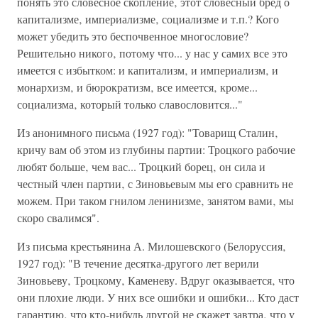
понять это словесное скопление‚ этот словесный бред о
капитализме‚ империализме‚ социализме и т.п.? Кого
может убедить это беспочвенное многословие?
Решительно никого‚ потому что... у нас у самих все это
имеется с избытком: и капитализм‚ и империализм‚ и
монархизм‚ и бюрократизм‚ все имеется‚ кроме...
социализма‚ который только славословится..."
Из анонимного письма (1927 год): "Товарищ Сталин‚
кричу вам об этом из глубины партии: Троцкого рабочие
любят больше‚ чем вас... Троцкий борец‚ он сила и
честный член партии‚ с Зиновьевым мы его сравнить не
можем. При таком гнилом ленинизме‚ занятом вами‚ мы
скоро свалимся".
Из письма крестьянина А. Милошевского (Белоруссия‚
1927 год): "В течение десятка-другого лет верили
Зиновьеву‚ Троцкому‚ Каменеву. Вдруг оказывается‚ что
они плохие люди. У них все ошибки и ошибки... Кто даст
гарантию‚ что кто-нибудь другой не скажет завтра‚ что у