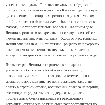
угнетенные народы! Твое имя никогда не забудется!"
Троцкий в это время находился на Кавказе‚ где проходил
курс лечения; он собирался срочно вернуться в Москву‚
но Сталин телеграфировал ему: "Похороны состоятся в
субботу‚ не успеете прибыть вовремя". На самом деле
Ленина хоронили в воскресенье‚ а потому с клятвой от
имени партии выступал Сталин: "Уходя от нас, товарищ
Ленин завещал нам..." Отсутствие Троцкого на похоронах
отметили многие‚ сочли это неуважением к памяти
вождя пролетариата и сделали соответствующие выводы.
После смерти Ленина соперничество в партии
усилилось‚ обострилась борьба за власть между
сторонниками Сталина и Троцкого‚ а вместе с ней и
споры о путях развития: что делать дальше? Захватив
власть в аграрной стране‚ большевики сначала не верили‚
что смогут ее удержать без поддержки мирового
пролетариата. Очень надеялись на революцию в
Германии‚ откуда она должна была распространиться по