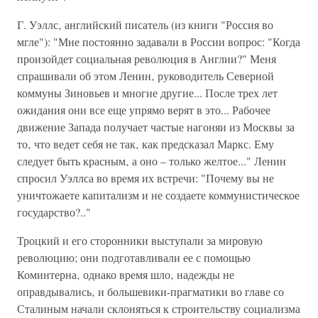
Г. Уэллс‚ английский писатель (из книги "Россия во
мгле"): "Мне постоянно задавали в России вопрос: "Когда
произойдет социальная революция в Англии?" Меня
спрашивали об этом Ленин‚ руководитель Северной
коммуны Зиновьев и многие другие... После трех лет
ожидания они все еще упрямо верят в это... Рабочее
движение Запада получает частые нагоняи из Москвы за
то‚ что ведет себя не так‚ как предсказал Маркс. Ему
следует быть красным‚ а оно – только желтое..." Ленин
спросил Уэллса во время их встречи: "Почему вы не
уничтожаете капитализм и не создаете коммунистическое
государство?.."
Троцкий и его сторонники выступали за мировую
революцию; они подготавливали ее с помощью
Коминтерна‚ однако время шло‚ надежды не
оправдывались‚ и большевики-прагматики во главе со
Сталиным начали склоняться к строительству социализма