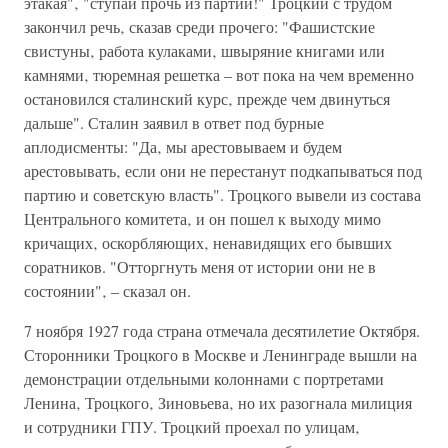
этакая"‚ "ступай прочь из партии!" Троцкий с трудом
закончил речь‚ сказав среди прочего: "Фашистские
свистуны‚ работа кулаками‚ швыряние книгами или
камнями‚ тюремная решетка – вот пока на чем временно
остановился сталинский курс‚ прежде чем двинуться
дальше". Сталин заявил в ответ под бурные
аплодисменты: "Да‚ мы арестовываем и будем
арестовывать‚ если они не перестанут подкапываться под
партию и советскую власть". Троцкого вывели из состава
Центрального комитета‚ и он пошел к выходу мимо
кричащих‚ оскорбляющих‚ ненавидящих его бывших
соратников. "Отторгнуть меня от истории они не в
состоянии"‚ – сказал он.
7 ноября 1927 года страна отмечала десятилетие Октября.
Сторонники Троцкого в Москве и Ленинграде вышли на
демонстрации отдельными колоннами с портретами
Ленина‚ Троцкого‚ Зиновьева‚ но их разогнала милиция
и сотрудники ГПУ. Троцкий проехал по улицам‚