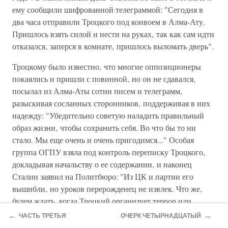
ему сообщили шифрованной телеграммой: "Сегодня в
два часа отправили Троцкого под конвоем в Алма-Ату.
Пришлось взять силой и нести на руках‚ так как сам идти
отказался‚ заперся в комнате‚ пришлось выломать дверь".
Троцкому было известно‚ что многие оппозиционеры
покаялись и пришли с повинной‚ но он не сдавался‚
посылал из Алма-Аты сотни писем и телеграмм‚
разыскивая сосланных сторонников‚ поддерживая в них
надежду: "Убедительно советую наладить правильный
образ жизни‚ чтобы сохранить себя. Во что бы то ни
стало. Мы еще очень и очень пригодимся..." Особая
группа ОГПУ взяла под контроль переписку Троцкого‚
докладывая начальству о ее содержании‚ и наконец
Сталин заявил на Политбюро: "Из ЦК и партии его
вышибли‚ но уроков перерожденец не извлек. Что же‚
будем ждать‚ когда Троцкий организует террор или
мятеж? Предлагаю выслать за границу". Ни одна страна
←
→
ЧАСТЬ ТРЕТЬЯ
ОЧЕРК ЧЕТЫРНАДЦАТЫЙ
не пожелала его принять‚ лишь Турция‚ в конце концов‚