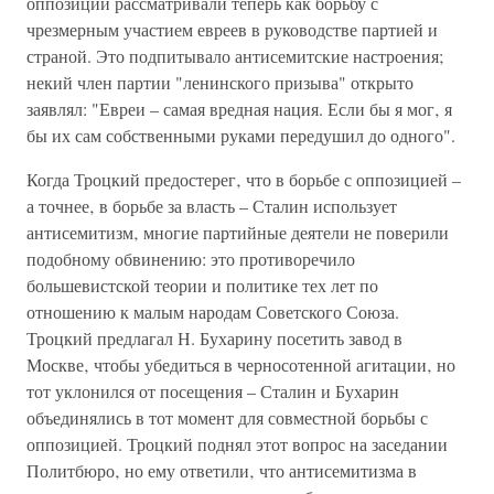
оппозиции рассматривали теперь как борьбу с
чрезмерным участием евреев в руководстве партией и
страной. Это подпитывало антисемитские настроения;
некий член партии "ленинского призыва" открыто
заявлял: "Евреи – самая вредная нация. Если бы я мог‚ я
бы их сам собственными руками передушил до одного".
Когда Троцкий предостерег‚ что в борьбе с оппозицией –
а точнее‚ в борьбе за власть – Сталин использует
антисемитизм‚ многие партийные деятели не поверили
подобному обвинению: это противоречило
большевистской теории и политике тех лет по
отношению к малым народам Советского Союза.
Троцкий предлагал Н. Бухарину посетить завод в
Москве‚ чтобы убедиться в черносотенной агитации‚ но
тот уклонился от посещения – Сталин и Бухарин
объединялись в тот момент для совместной борьбы с
оппозицией. Троцкий поднял этот вопрос на заседании
Политбюро‚ но ему ответили‚ что антисемитизма в