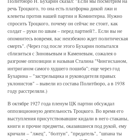
Политбюро Н. Бухарин сказал: "Если мы посмотрим на
речь Троцкого‚ то она есть платформа дикой лжи и
клеветы против нашей партии и Коминтерна. Нужно
спросить Троцкого‚ почему он сейчас не стоит‚ как
солдат – руки по швам – перед партией?.. Если вы не
опомнитесь вовремя‚ вас неизбежно ждет политическая
смерть". (Через год после этого Бухарин попытался
сблизиться с Зиновьевым и Каменевым‚ сожалея о
разгроме оппозиции и называя Сталина "Чингисханом‚
интриганом самого худшего пошиба"; еще через год
Бухарина – "застрельщика и руководителя правых
уклонистов" – вывели из состава Политбюро, а в 1938
году расстреляли.)
В октябре 1927 года пленум ЦК партии обсуждал
оппозиционную деятельность Троцкого. Во время его
выступления присутствовавшие кидали в него стаканы‚
книги и прочие предметы‚ оказавшиеся под рукой‚ ему
кричали – "лжец"‚ "болтун"‚ "предатель"‚ "шпана ты