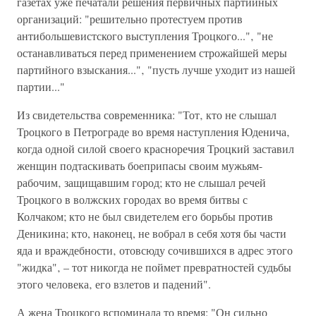
газетах уже печатали решения первичных партийных
организаций: "решительно протестуем против
антибольшевистского выступления Троцкого..."‚ "не
останавливаться перед применением строжайшей меры
партийного взыскания..."‚ "пусть лучше уходит из нашей
партии..."
Из свидетельства современника: "Тот‚ кто не слышал
Троцкого в Петрограде во время наступления Юденича‚
когда одной силой своего красноречия Троцкий заставил
женщин подтаскивать боеприпасы своим мужьям-
рабочим‚ защищавшим город; кто не слышал речей
Троцкого в волжских городах во время битвы с
Колчаком; кто не был свидетелем его борьбы против
Деникина; кто, наконец, не вобрал в себя хотя бы части
яда и враждебности‚ отовсюду сочившихся в адрес этого
"жидка"‚ – тот никогда не поймет превратностей судьбы
этого человека‚ его взлетов и падений".
А жена Троцкого вспоминала то время: "Он сильно