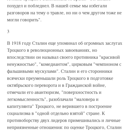
похудел и побледнел. В нашей семье мы избегали
разговоров на тему о травле‚ но ни о чем другом тоже не
могли говорить".
3
В 1918 году Сталин еще упоминал об огромных заслугах
Троцкого в революционных завоеваниях‚ но
впоследствии он называл своего противника "красивой
ненужностью", "комедиантом", цирковым "чемпионом с
фальшивыми мускулами". Сталин и его сторонники
всячески преуменьшали роль Троцкого в подготовке
октябрьского переворота и в Гражданской войне‚
отмечали его авантюризм‚ "поверхностность и
легкомысленность"‚ разоблачали "маловера и
капитулянта" Троцкого‚ не верившего в построение
социализма в "одной отдельно взятой" стране. К
противоборству двух лидеров примешивались и личные
неприязненные отношения: по оценке Троцкого‚ Сталин