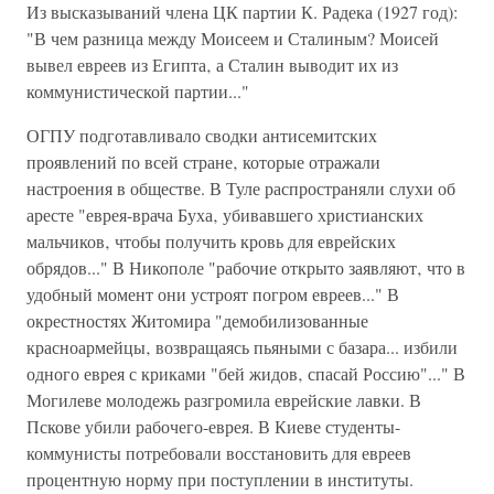
Из высказываний члена ЦК партии К. Радека (1927 год):
"В чем разница между Моисеем и Сталиным? Моисей
вывел евреев из Египта‚ а Сталин выводит их из
коммунистической партии..."
ОГПУ подготавливало сводки антисемитских
проявлений по всей стране‚ которые отражали
настроения в обществе. В Туле распространяли слухи об
аресте "еврея-врача Буха‚ убивавшего христианских
мальчиков‚ чтобы получить кровь для еврейских
обрядов..." В Никополе "рабочие открыто заявляют‚ что в
удобный момент они устроят погром евреев..." В
окрестностях Житомира "демобилизованные
красноармейцы‚ возвращаясь пьяными с базара... избили
одного еврея с криками "бей жидов‚ спасай Россию"..." В
Могилеве молодежь разгромила еврейские лавки. В
Пскове убили рабочего-еврея. В Киеве студенты-
коммунисты потребовали восстановить для евреев
процентную норму при поступлении в институты.