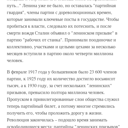
путь..." Ленина уже не было‚ но оставалась "партийная
гвардия"‚ члены партии с дореволюционных времен‚
которые занимали ключевые посты в государстве. Чтобы
пробиться к власти‚ следовало их потеснить‚ и после
смерти вождя Сталин объявил о "ленинском призыве" в
партию "рабочих от станка". Принимали поодиночке и
коллективно, участками и целыми цехами за несколько
месяцев вступили в партию около четверти миллиона
человек.
В феврале 1917 года у большевиков было 23 600 членов
партии‚ к 1925 году их количество достигло восьмисот
тысяч‚ а к 1930 году‚ за счет нескольких "ленинских"
призывов, превысило полтора миллиона человек.
Пропуском в привилегированные слои общества служил
теперь партийный билет‚ а потому многие стремились
получить его‚ чтобы проложить дорогу в жизни.
Революция закончилась – подошло время занимать
освободившиеся места: партийцы "ленинских призывов"