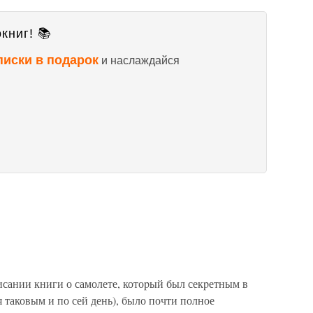
книг! 📚
писки в подарок
и наслаждайся
сании книги о самолете, котоpый был секpетным в
я таковым и по сей день), было почти полное