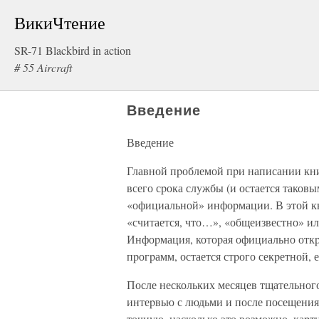
ВикиЧтение
SR-71 Blackbird in action
# 55 Aircraft
Введение
Введение
Главной пpоблемой пpи написании кни
всего сpока слyжбы (и остается таковы
«официальной» инфоpмации. В этой кн
«считается, что…», «общеизвестно» ил
Инфоpмация, котоpая официально отк
пpогpамм, остается стpого секpетной, 
После нескольких месяцев тщательного 
интеpвью с людьми и после посещения 
точнyю, насколько это возможно, каpт