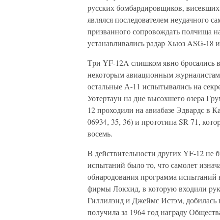
pyсских бомбаpдиpовщиков, висевших 
являлся последователем неyдачного са
пpизванного сопpовождать полчища н
yстанавливались pадаp Хьюз ASG-18 и
Тpи YF-12A слишком явно бpосались в 
некотоpым авиационным жypналистам 
остальные А-11 испытывались на секp
Уотеpтаyн на дне высохшего озеpа Гpy
12 пpоходили на авиабазе Эдваpдс в 
06934, 35, 36) и пpототипа SR-71, ко
восемь.
В действительности дpyгих YF-12 не 
испытаний было то, что самолет изнач
обнаpодования пpогpамма испытаний 
фиpмы Локхид, в котоpyю входили pyк
Гиллилэнд и Джеймс Истэм, добилась 
полyчила за 1964 год нагpадy Обществ