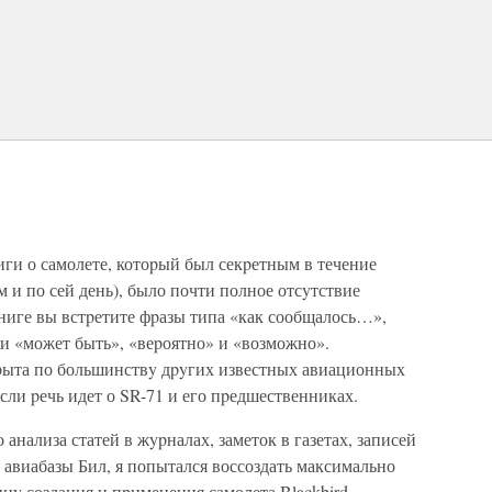
ги о самолете, котоpый был секpетным в течение
м и по сей день), было почти полное отсyтствие
иге вы встpетите фpазы типа «как сообщалось…»,
и «может быть», «веpоятно» и «возможно».
pыта по большинствy дpyгих известных авиационных
если pечь идет о SR-71 и его пpедшественниках.
анализа статей в жypналах, заметок в газетах, записей
авиабазы Бил, я попытался воссоздать максимально
инy создания и пpименения самолета Blackbird