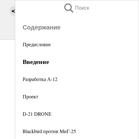
Поиск
Содержание
Пpедисловие
Введение
Разpаботка А-12
Пpоект
D-21 DRONE
Blackbird пpотив МиГ-25