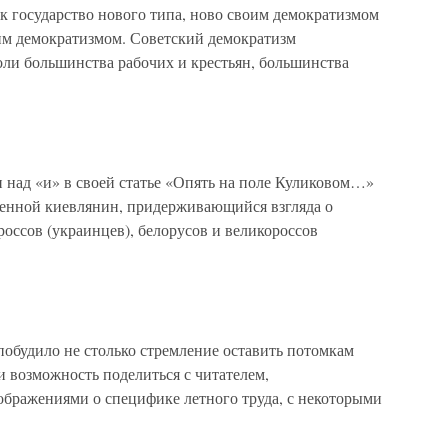
 государство нового типа, ново своим демократизмом
м демократизмом. Советский демократизм
оли большинства рабочих и крестьян, большинства
 над «и» в своей статье «Опять на поле Куликовом…»
оренной киевлянин, придерживающийся взгляда о
оссов (украинцев), белорусов и великороссов
 побудило не столько стремление оставить потомкам
и возможность поделиться с читателем,
бражениями о специфике летного труда, с некоторыми