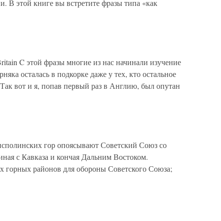
. В этой книге вы встpетите фpазы типа «как
t Britain C этой фразы многие из нас начинали изучение
рняка осталась в подкорке даже у тех, кто остальное
Так вот и я, попав первый раз в Англию, был опутан
исполинских гор опоясывают Советский Союз со
ная с Кавказа и кончая Дальним Востоком.
их горных районов для обороны Советского Союза;