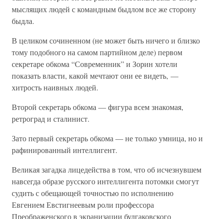
мыслящих людей с командным быдлом все же сторону
быдла.
В целиком сочиненном (не может быть ничего и близко
тому подобного на самом партийном деле) первом
секретаре обкома “Современник” и Зорин хотели
показать власти, какой мечтают они ее видеть, —
хитрость наивных людей.
Второй секретарь обкома — фигура всем знакомая,
ретроград и сталинист.
Зато первый секретарь обкома — не только умница, но и
рафинированный интеллигент.
Великая загадка лицедейства в том, что об исчезнувшем
навсегда образе русского интеллигента потомки смогут
судить с обещающей точностью по исполнению
Евгением Евстигнеевым роли профессора
Преображенского в экранизации булгаковского