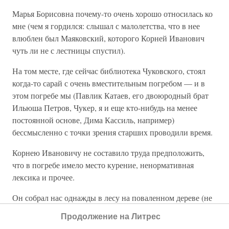
Марья Борисовна почему-то очень хорошо относилась ко
мне (чем я гордился: слышал с малолетства, что в нее
влюблен был Маяковский, которого Корней Иванович
чуть ли не с лестницы спустил).
На том месте, где сейчас библиотека Чуковского, стоял
когда-то сарай с очень вместительным погребом — и в
этом погребе мы (Павлик Катаев, его двоюродный брат
Ильюша Петров, Чукер, я и еще кто-нибудь на менее
постоянной основе, Дима Кассиль, например)
бессмысленно с точки зрения старших проводили время.
Корнею Ивановичу не составило труда предположить,
что в погребе имело место курение, ненормативная
лексика и прочее.
Он собрал нас однажды в лесу на поваленном дереве (не
помню, елке или сосне) — и рассказал, что был такой
Продолжение на Литрес
хороший писатель Аркадий Гайдар (знакомый Корнея