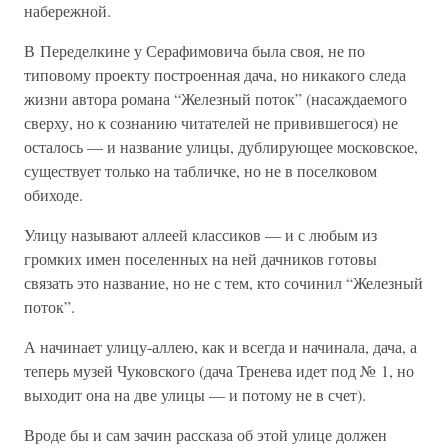
набережной.
В Переделкине у Серафимовича была своя, не по
типовому проекту построенная дача, но никакого следа
жизни автора романа “Железный поток” (насаждаемого
сверху, но к сознанию читателей не привившегося) не
осталось — и название улицы, дублирующее московское,
существует только на табличке, но не в поселковом
обиходе.
Улицу называют аллеей классиков — и с любым из
громких имен поселенных на ней дачников готовы
связать это название, но не с тем, кто сочинил “Железный
поток”.
А начинает улицу-аллею, как и всегда и начинала, дача, а
теперь музей Чуковского (дача Тренева идет под № 1, но
выходит она на две улицы — и потому не в счет).
Вроде бы и сам зачин рассказа об этой улице должен