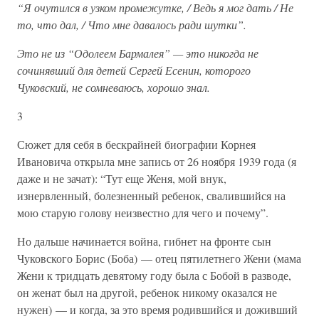
“Я очутился в узком промежутке, / Ведь я мог дать / Не
то, что дал, / Что мне давалось ради шутки”.
Это не из “Одолеем Бармалея” — это никогда не
сочинявший для детей Сергей Есенин, которого
Чуковский, не сомневаюсь, хорошо знал.
3
Сюжет для себя в бескрайней биографии Корнея
Ивановича открыла мне запись от 26 ноября 1939 года (я
даже и не зачат): “Тут еще Женя, мой внук,
изнервленный, болезненный ребенок, свалившийся на
мою старую голову неизвестно для чего и почему”.
Но дальше начинается война, гибнет на фронте сын
Чуковского Борис (Боба) — отец пятилетнего Жени (мама
Жени к тридцать девятому году была с Бобой в разводе,
он женат был на другой, ребенок никому оказался не
нужен) — и когда, за это время родившийся и доживший