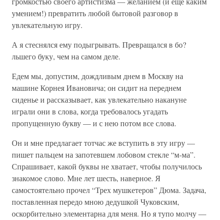
громкостью своего артистизма — желанием (и еще каким
умением!) превратить любой бытовой разговор в
увлекательную игру.
А я стеснялся ему подыгрывать. Превращался в бо?
льшего буку, чем на самом деле.
Едем мы, допустим, дождливым днем в Москву на
машине Корнея Ивановича; он сидит на переднем
сиденье и рассказывает, как увлекательно накануне
играли они в слова, когда требовалось угадать
пропущенную букву — и с нею потом все слова.
Он и мне предлагает тотчас же вступить в эту игру —
пишет пальцем на запотевшем лобовом стекле “м-ма”.
Спрашивает, какой буквы не хватает, чтобы получилось
знакомое слово. Мне лет шесть, наверное. Я
самостоятельно прочел “Трех мушкетеров” Дюма. Задача,
поставленная передо мною дедушкой Чуковским,
оскорбительно элементарна для меня. Но я тупо молчу —