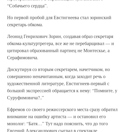
“Собачьего сердца”.
Но первой пробой для Евстигнеева стал зоринский
секретарь обкома.
Леонид Генрихович Зорин, создавая образ секретаря
обкома-культуртрегера, все же не перебарщивал — и
цитировал образованный партиец не Монтескье, а
Серафимовича.
Дискутируя со вторым секретарем, начетчиком, но
совершенно неначитанным, когда заходит речь о
художественной литературе, Евстигнеев-первый с
большой экспрессией обращается к нему: “Помните, у
Суруфимовича?..”
Ефремов со своего режиссерского места сразу обратил
внимание на ошибку артиста — и остановил его
монолог: “Батя…” Тут надо пояснить, что до того
Евгений Александрович сыграл в спектакле