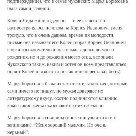
подтверждение), что в семье Чуковских Марья Борисовна
была самой главной.
Коля и Лида жили отдельно — и ее главенство
распространялось целиком на Корнея Ивановича (меня
тронуло, что в очень давнем, времен их молодости,
письме она называет его Колей; образ Корнея Ивановича
сложился окончательно не только задолго до моего
рождения, но и до рождения моего отца, все знали
Чуковского таким, каким и хотел он всем представляться,
но вот Колей для кого-то он так и не переставал быть).
Марья Борисовна была из тех писательских жен, которые
сами ничего не пишут, но мужья доверяют их
литературному вкусу, охотно подчиняются влиянию,
какое такие жены оказывают на них ежечасно.
Марья Борисовна говорила (после инсульта тихо и с
запинками): “Женя хороший мальчик. Но очень
нервный”.