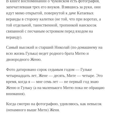
В книге воспоминаний о Чуковском есть фотография,
запечатлевшая трех его внуков. Взявшись за руки, они
идут мимо открытой, повернутой к даче Катаевых
веранды в сторону калитки (не той, что при воротах, а
той отдельной, таинственной, тропинкой наискосок
связанной с песчаным островком перед входом на
веранду).
Самый высокий и старший Николай (по-домашнему на
всю жизнь Гулька) ведет родного брата Митю и
двоюродного Женю.
Фото датировано сорок седьмым годом — Гульке
четырнадцать лет, Жене — десять, Мите — четыре. Это
время, когда я — мне семь лет — не первый год знаю
Женю и Гульку (а на маленького Митю пока не обращаю
внимания).
Когда смотрю на фотографию, удивляюсь, как невысок
(ненамного выше Мити) Женя.