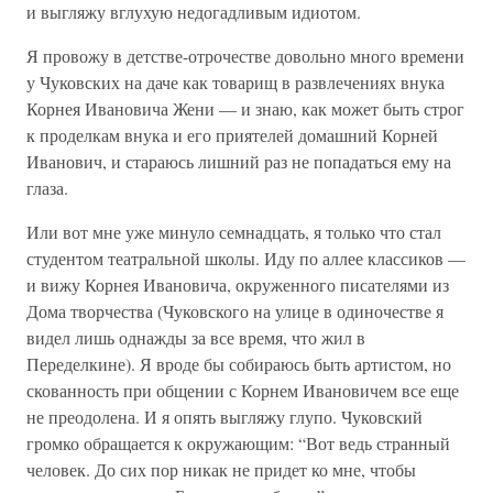
и выгляжу вглухую недогадливым идиотом.
Я провожу в детстве-отрочестве довольно много времени
у Чуковских на даче как товарищ в развлечениях внука
Корнея Ивановича Жени — и знаю, как может быть строг
к проделкам внука и его приятелей домашний Корней
Иванович, и стараюсь лишний раз не попадаться ему на
глаза.
Или вот мне уже минуло семнадцать, я только что стал
студентом театральной школы. Иду по аллее классиков —
и вижу Корнея Ивановича, окруженного писателями из
Дома творчества (Чуковского на улице в одиночестве я
видел лишь однажды за все время, что жил в
Переделкине). Я вроде бы собираюсь быть артистом, но
скованность при общении с Корнем Ивановичем все еще
не преодолена. И я опять выгляжу глупо. Чуковский
громко обращается к окружающим: “Вот ведь странный
человек. До сих пор никак не придет ко мне, чтобы