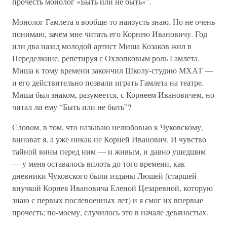
прочесть монолог «Быть или не быть»”.
Монолог Гамлета я вообще-то наизусть знаю. Но не очень
понимаю, зачем мне читать его Корнею Ивановичу. Год
или два назад молодой артист Миша Козаков жил в
Переделкине, репетируя с Охлопковым роль Гамлета.
Миша к тому времени закончил Школу-студию МХАТ —
и его действительно позвали играть Гамлета на театре.
Миша был знаком, разумеется, с Корнеем Ивановичем, но
читал ли ему “Быть или не быть”?
Словом, в том, что называю нелюбовью к Чуковскому,
виноват я, а уже никак не Корней Иванович. И чувство
тайной вины перед ним — и живым, и давно ушедшим
— у меня оставалось вплоть до того времени, как
дневники Чуковского были изданы Люшей (старшей
внучкой Корнея Ивановича Еленой Цезаревной, которую
знаю с первых послевоенных лет) и я смог их впервые
прочесть; по-моему, случилось это в начале девяностых.