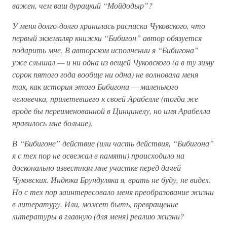
важен, чем ваш дурацкий “Мойдодыр”?
У меня долго-долго хранилась расписка Чуковского, что
первый экземпляр книжки “Бибигон” автор обязуется
подарить мне. В авторском исполнении я “Бибигона”
уже слышал — и ни одна из вещей Чуковского (а в ту зиму
сорок пятого года вообще ни одна) не волновала меня
так, как история этого Бибигона — маленького
человечка, прилетевшего к своей Арабелле (тогда же
вроде бы переименованной в Цинцинелу, но имя Арабелла
нравилось мне больше).
В “Бибигоне” действие (или часть действия, “Бибигона”
я с тех пор не освежал в памяти) происходило на
досконально известном мне участке перед дачей
Чуковских. Индюка Брундуляка я, врать не буду, не видел.
Но с тех пор заинтересовало меня преобразование жизни
в литературу. Или, может быть, превращение
литературы в главную (для меня) реалию жизни?