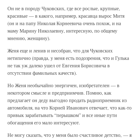
Он не в породу Чуковских, где все рослые, крупные,
красивые — в какого, например, красавца вырос Митя
(он и на папу Николая Корнеевича очень похож, и на
маму Марину Николаевну, интересную, по общему
мнению, женщину).
Женя еще и ленив и несобран, что для Чуковских
нетипично (правда, у меня есть подозрения, что и Гулька
не так уж далеко ушел от Евгения Борисовича в
отсутствии фамильных качеств).
Но Женя необычайно энергичен, изобретателен — в
некотором смысле и предприимчив. Помню, как
предлагает он деду выгодно продать радиоприемник из
автомобиля, на что Корней Иванович отвечает, что как-то
привык зарабатывать “перышком” и все иные пути
обогащения его мало интересуют.
Не могу сказать, что у меня было счастливое детство, — я