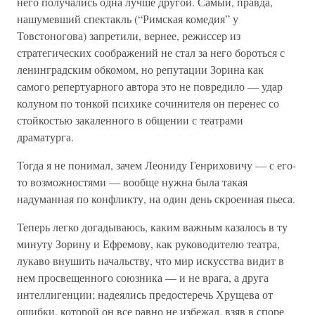
него получались одна лучше другой. Самый, правда,
нашумевший спектакль (“Римская комедия” у
Товстоногова) запретили, вернее, режиссер из
стратегических соображений не стал за него бороться с
ленинградским обкомом, но репутации Зорина как
самого репертуарного автора это не повредило — удар
колуном по тонкой психике сочинителя он перенес со
стойкостью закаленного в общении с театрами
драматурга.
Тогда я не понимал, зачем Леониду Генриховичу — с его-
то возможностями — вообще нужна была такая
надуманная по конфликту, на один день скроенная пьеса.
Теперь легко догадываюсь, каким важным казалось в ту
минуту Зорину и Ефремову, как руководителю театра,
лукаво внушить начальству, что мир искусства видит в
нем просвещенного союзника — и не врага, а друга
интеллигенции; надеялись предостеречь Хрущева от
ошибки, которой он все равно не избежал, взяв в споре