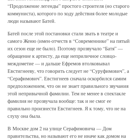
“Продолжение легенды” простого строителя (но старого
коммуниста), которого по ходу действия более молодые
люди называют Батей.
Батей после этой постановки стали звать в театре и
самого Женю (имен-отчеств в “Современнике” на пятый
их сезон еще не было). Поэтому прозвучало “Батя” —
обращение к артисту, да еще неприличное словцо-
междометие — и дальше Ефремов втолковывал
Евстигнееву, что говорить следует не “Суруфимович”, а
“Серафимович”. Евстигнеев сначала оскорбился самим
предположением, что он не знает правильного звучания
этой непривычной фамилии. Тем не менее в спектакле
фамилия не прозвучала вообще: так и не смог ее
правильно произнести Евстигнеев. Я к тому, что не на
слуху она была.
В Москве дом 2 на улице Серафимовича — Дом
правительства, но называют его не иначе как домом на