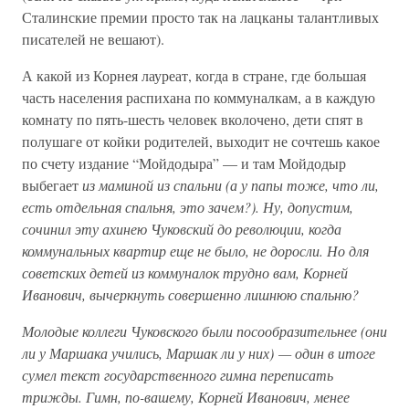
Сталинские премии просто так на лацканы талантливых
писателей не вешают).
А какой из Корнея лауреат, когда в стране, где большая
часть населения распихана по коммуналкам, а в каждую
комнату по пять-шесть человек вколочено, дети спят в
полушаге от койки родителей, выходит не сочтешь какое
по счету издание “Мойдодыра” — и там Мойдодыр
выбегает
из маминой из спальни (а у папы тоже, что ли,
есть отдельная спальня, это зачем?). Ну, допустим,
сочинил эту ахинею Чуковский до революции, когда
коммунальных квартир еще не было, не доросли. Но для
советских детей из коммуналок трудно вам, Корней
Иванович, вычеркнуть совершенно лишнюю спальню?
Молодые коллеги Чуковского были посообразительнее (они
ли у Маршака учились, Маршак ли у них) — один в итоге
сумел текст государственного гимна переписать
трижды. Гимн, по-вашему, Корней Иванович, менее