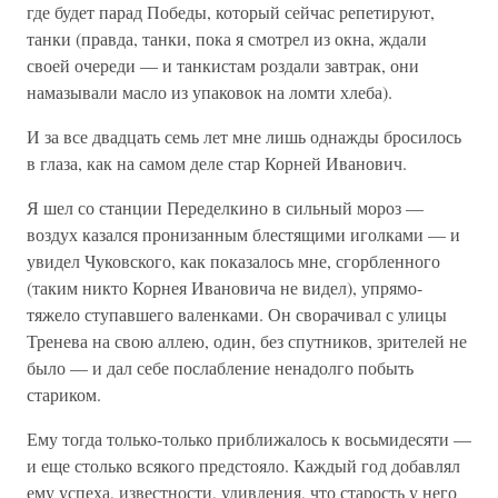
где будет парад Победы, который сейчас репетируют,
танки (правда, танки, пока я смотрел из окна, ждали
своей очереди — и танкистам роздали завтрак, они
намазывали масло из упаковок на ломти хлеба).
И за все двадцать семь лет мне лишь однажды бросилось
в глаза, как на самом деле стар Корней Иванович.
Я шел со станции Переделкино в сильный мороз —
воздух казался пронизанным блестящими иголками — и
увидел Чуковского, как показалось мне, сгорбленного
(таким никто Корнея Ивановича не видел), упрямо-
тяжело ступавшего валенками. Он сворачивал с улицы
Тренева на свою аллею, один, без спутников, зрителей не
было — и дал себе послабление ненадолго побыть
стариком.
Ему тогда только-только приближалось к восьмидесяти —
и еще столько всякого предстояло. Каждый год добавлял
ему успеха, известности, удивления, что старость у него