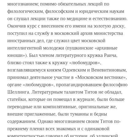
многознанием; помимо обязательных лекций по
филологическим, философским и юридическим наукам
он слушал лекции также по медицине и естествознанию.
Окончив курс с внесением его имени на золотую доску,
поступил на службу в московский архив министерства
иностранных дел, где служил цвет московской
интеллигентной молодежи (пушкинские «архивные
юноши»). Был членом литературного кружка Раича,
близко стоял также к кружку «любомудров»,
возглавлявшемуся князем Одоевским и Веневитиновым,
принимал деятельное участие в «Московском вестнике»,
органе «любомудров», пропагандировавшем философию
Шеллинга. Литературным талантом Титов не обладал,
статейки, которые он помещал в журнале, были больше
переводные или компилятивные, оригинальные же,
внешне приглаженные, были туманны и бедны
содержанием. Однако многознанием своим Титов по-
прежнему пленял всех знакомых и с одинаковой
компетентностью говорил об истории, об эллинской