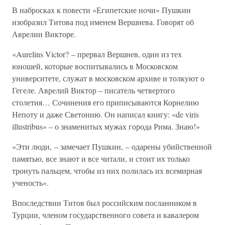
В набросках к повести «Египетские ночи» Пушкин
изобразил Титова под именем Вершнева. Говорят об
Аврелии Викторе.
«Aurelins Victor? – прервал Вершнев, один из тех
юношей, которые воспитывались в Московском
университете, служат в московском архиве и толкуют о
Гегеле. Аврелий Виктор – писатель четвертого
столетия… Сочинения его приписываются Корнелию
Непоту и даже Светонию. Он написал книгу: «de viris
illustribus» – о знаменитых мужах города Рима. Знаю!»
«Эти люди, – замечает Пушкин, – одарены убийственной
памятью, все знают и все читали, и стоит их только
тронуть пальцем, чтобы из них полилась их всемирная
ученость».
Впоследствии Титов был российским посланником в
Турции, членом государственного совета и кавалером