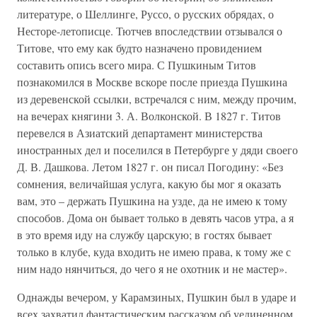
литературе, о Шеллинге, Руссо, о русских обрядах, о
Несторе-летописце. Тютчев впоследствии отзывался о
Титове, что ему как будто назначено провидением
составить опись всего мира. С Пушкиным Титов
познакомился в Москве вскоре после приезда Пушкина
из деревенской ссылки, встречался с ним, между прочим,
на вечерах княгини 3. А. Волконской. В 1827 г. Титов
перевелся в Азиатский департамент министерства
иностранных дел и поселился в Петербурге у дяди своего
Д. В. Дашкова. Летом 1827 г. он писал Погодину: «Без
сомнения, величайшая услуга, какую бы мог я оказать
вам, это – держать Пушкина на узде, да не имею к тому
способов. Дома он бывает только в девять часов утра, а я
в это время иду на службу царскую; в гостях бывает
только в клубе, куда входить не имею права, к тому же с
ним надо нянчиться, до чего я не охотник и не мастер».
Однажды вечером, у Карамзиных, Пушкин был в ударе и
всех захватил фантастическим рассказом об уединенном