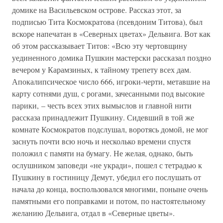
домике на Васильевском острове. Рассказ этот, за
подписью Тита Космократова (псевдоним Титова), был
вскоре напечатан в «Северных цветах» Дельвига. Вот как
об этом рассказывает Титов: «Всю эту чертовщину
уединенного домика Пушкин мастерски рассказал поздно
вечером у Карамзиных, к тайному трепету всех дам.
Апокалипсическое число 666, игроки-черти, метавшие на
карту сотнями душ, с рогами, зачесанными под высокие
парики, – честь всех этих вымыслов и главной нити
рассказа принадлежит Пушкину. Сидевший в той же
комнате Космократов подслушал, воротясь домой, не мог
заснуть почти всю ночь и несколько времени спустя
положил с памяти на бумагу. Не желая, однако, быть
ослушником заповеди «не укради», пошел с тетрадью к
Пушкину в гостиницу Демут, убедил его послушать от
начала до конца, воспользовался многими, поныне очень
памятными его поправками и потом, по настоятельному
желанию Дельвига, отдал в «Северные цветы».