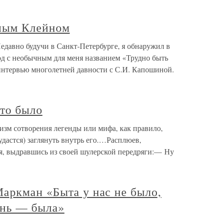
дным Клейном
едавно будучи в Санкт-Петербурге, я обнаружил в
д с необычным для меня названием «Трудно быть
интервью многолетней давности с С.И. Капошиной.
что было
низм сотворения легенды или мифа, как правило,
 удастся) заглянуть внутрь его.…Расплюев,
ся, выдравшись из своей шулерской передряги:— Ну
аркман «Быта у нас не было,
знь — была»