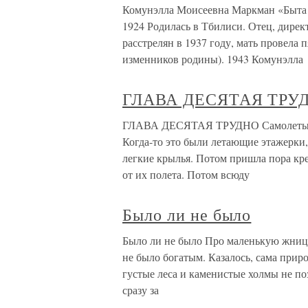
Комунэлла Моисеевна Маркман «Быта у
1924 Родилась в Тбилиси. Отец, дирек
расстрелян в 1937 году, мать провела
изменников родины). 1943 Комунэлла
ГЛАВА ДЕСЯТАЯ ТРУ
ГЛАВА ДЕСЯТАЯ ТРУДНО Самолеты оч
Когда-то это были летающие этажерки
легкие крылья. Потом пришла пора кр
от их полета. Потом всюду
Было ли не было
Было ли не было Про маленькую жницу
не было богатым. Казалось, сама прир
густые леса и каменистые холмы не по
сразу за