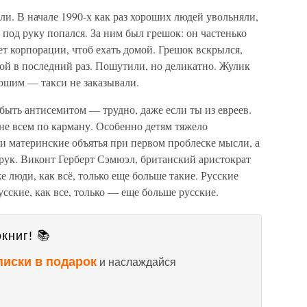
и. В начале 1990-х как раз хороших людей увольняли,
 под руку попался. За ним был грешок: он частенько
ет корпорации, чтоб ехать домой. Грешок вскрылся,
ой в последний раз. Пошутили, но деликатно. Жулик
рошим — такси не заказывали.
е быть антисемитом — трудно, даже если ты из евреев.
 не всем по карману. Особенно детям тяжело
ои материнские объятья при первом проблеске мысли, а
рук. Виконт Герберт Сэмюэл, британский аристократ
 же люди, как всё, только еще больше такие. Русские
сские, как все, только — еще больше русские.
книг! 📚
писки в подарок
и наслаждайся