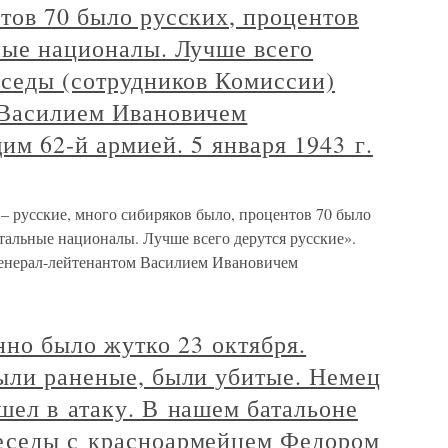
тов 70 было русских, процентов
ные националы. Лучше всего
еседы (сотрудников Комиссии)
 Василием Ивановичем
м 62‑й армией. 5 января 1943 г.
 русские, много сибиряков было, процентов 70 было
стальные националы. Лучше всего дерутся русские».
генерал-лейтенантом Василием Ивановичем
но было жутко 23 октября.
были раненые, были убитые. Немец
шел в атаку. В нашем батальоне
еседы с красноармейцем Федором