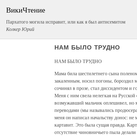
ВикиЧтение
Пархатого могила исправит, или как я был антисемитом
Колкер Юрий
НАМ БЫЛО ТРУДНО
НАМ БЫЛО ТРУДНО
Мама била шестилетнего сына поленом
закаленным, носил погоны, бороздил 
сочинял в прозе, стал диссидентом и
Меня с ним свела нелегкая на Русской
возмужавший мальчик оплешивел, но 
переводами (мы назывались продюсерам
меня он написал начальству донос: не 
картавит. Это была сущая правда. Карт
отсутствие чиновничьего пыла делал