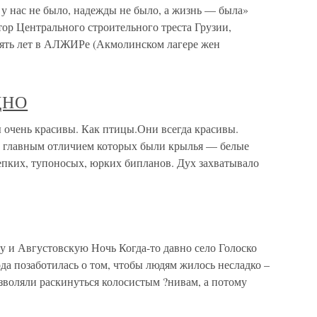
 нас не было, надежды не было, а жизнь — была»
тор Центрального строительного треста Грузии,
 пять лет в АЛЖИРе (Акмолинском лагере жен
ДНО
ень красивы. Как птицы.Они всегда красивы.
, главным отличием которых были крылья — белые
епких, тупоносых, юрких бипланов. Дух захватывало
 и Августовскую Ночь Когда-то давно село Голоско
ода позаботилась о том, чтобы людям жилось несладко –
зволяли раскинуться колосистым ?нивам, а потому