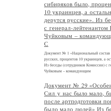
сибиряков было, процен
10 украинцев, а осталь
дерутся русские». Из б
с генерал-лейтенантом
Чуйковым – командующи
С
Документ № 1 «Национальный состав –
русских, процентов 10 украинцев, а о
Из беседы (сотрудников Комиссии) с 
Чуйковым – командующим
Документ № 29 «Особен
Сил у нас было мало, 
после артподготовки по
было мало людей» Из б