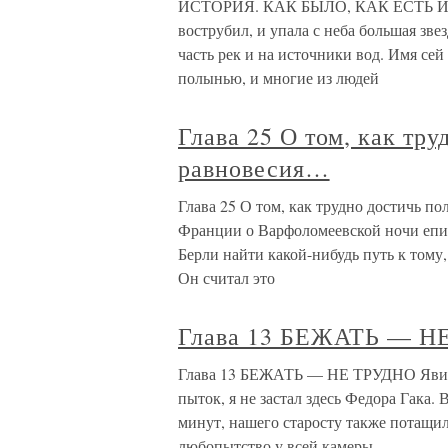
ИСТОРИЯ. КАК БЫЛО, КАК ЕСТЬ И К
вострубил, и упала с неба большая зве
часть рек и на источники вод. Имя сей
полынью, и многие из людей
Глава 25 О том, как тр
равновесия…
Глава 25 О том, как трудно достичь п
Франции о Варфоломеевской ночи епи
Берли найти какой-нибудь путь к том
Он считал это
Глава 13 БЕЖАТЬ — Н
Глава 13 БЕЖАТЬ — НЕ ТРУДНО Явивши
пыток, я не застал здесь Федора Гака.
минут, нашего старосту также потащи
любопытство у всей камеры,