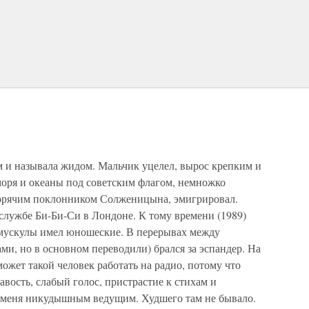
 и называла жидом. Мальчик уцелел, вырос крепким и
моря и океаны под советским флагом, немножко
 горячим поклонником Солженицына, эмигрировал.
 службе Би-Би-Си в Лондоне. К тому времени (1989)
мускулы имел юношеские. В перерывах между
и, но в основном переводили) брался за эспандер. На
может такой человек работать на радио, потому что
авость, слабый голос, пристрастие к стихам и
и меня никудышным ведущим. Худшего там не бывало.