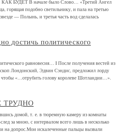
АК БУДЕТ В начале было Слово… «Третий Ангел
зда, горящая подобно светильнику, и пала на третью
 звезде — Полынь, и третья часть вод сделалась
удно достичь политического
олитического равновесия… I После получения вестей из
скоп Лондонский, Эдвин Сэндис, предложил лорду
у, чтобы «…отрубить голову королеве Шотландии…».
Е ТРУДНО
сь домой, т. е. в тюремную камеру из комнаты
 Вслед за мною, с интервалом всего лишь в несколько
ли на допрос.Мои искалеченные пальцы вызвали