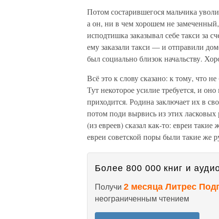
Потом состарившегося мальчика уволил
а он, ни в чем хорошем не замеченный,
исподтишка заказывал себе такси за сч
ему заказали такси — и отправили дом
был социально близок начальству. Хо
Всё это к слову сказано: к тому, что н
Тут некоторое усилие требуется, и оно
приходится. Родина заключает их в св
потом поди вырвись из этих ласковых 
(из евреев) сказал как-то: евреи такие
евреи советской поры были такие же ру
Более 800 000 книг и аудио
2 месяца Литрес Под
Получи
неограниченным чтением