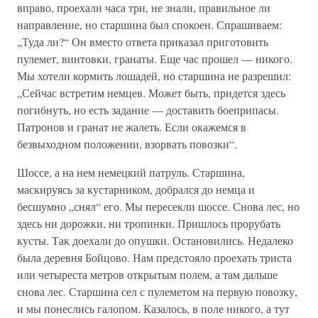
вправо, проехали часа три, не знали, правильное ли
направление, но старшина был спокоен. Спрашиваем:
„Туда ли?“ Он вместо ответа приказал приготовить
пулемет, винтовки, гранаты. Еще час прошел — никого.
Мы хотели кормить лошадей, но старшина не разрешил:
„Сейчас встретим немцев. Может быть, придется здесь
погибнуть, но есть задание — доставить боеприпасы.
Патронов и гранат не жалеть. Если окажемся в
безвыходном положении, взорвать повозки“.
Шоссе, а на нем немецкий патруль. Старшина,
маскируясь за кустарником, добрался до немца и
бесшумно „снял“ его. Мы пересекли шоссе. Снова лес, но
здесь ни дорожки, ни тропинки. Пришлось прорубать
кусты. Так доехали до опушки. Остановились. Недалеко
была деревня Бойцово. Нам предстояло проехать триста
или четыреста метров открытым полем, а там дальше
снова лес. Старшина сел с пулеметом на первую повозку,
и мы понеслись галопом. Казалось, в поле никого, а тут