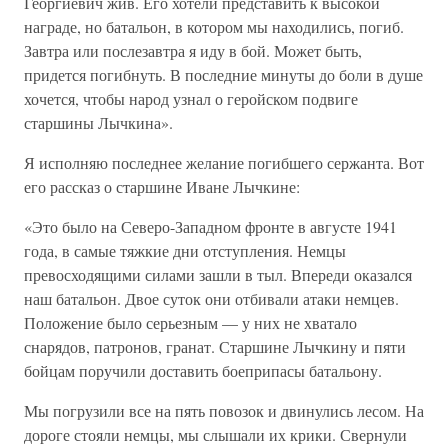
Георгиевич жив. Его хотели представить к высокой
награде, но батальон, в котором мы находились, погиб.
Завтра или послезавтра я иду в бой. Может быть,
придется погибнуть. В последние минуты до боли в душе
хочется, чтобы народ узнал о геройском подвиге
старшины Лычкина».
Я исполняю последнее желание погибшего сержанта. Вот
его рассказ о старшине Иване Лычкине:
«Это было на Северо-Западном фронте в августе 1941
года, в самые тяжкие дни отступления. Немцы
превосходящими силами зашли в тыл. Впереди оказался
наш батальон. Двое суток они отбивали атаки немцев.
Положение было серьезным — у них не хватало
снарядов, патронов, гранат. Старшине Лычкину и пяти
бойцам поручили доставить боеприпасы батальону.
Мы погрузили все на пять повозок и двинулись лесом. На
дороге стояли немцы, мы слышали их крики. Свернули