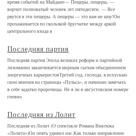
время событий на Майдане— Пещеры, пещеры, —
ворчит полноватый человек лет пятидесяти. — Все
рвутся в эти пещеры. А пещеры — это вам не шоу!Он
прохаживается по скользкой брусчатке между аркой
центрального входа в
Последняя партия
Последняя партия Эпоха великих реформ и партийной
лихоманки заканчивается мирным сытым объединением
энергичных карьеристовТретий год, господа, я испускаю
свои мнения на страницы «Пульса», и начинаю замечать
в себе задатки пророчицы. Не я ли в августовском номере
гневно
Последняя из Лолит
Последняя из Лолит (О спектакле Романа Виктюка
«Лолита»)Он опять удивил нас.Как только направление