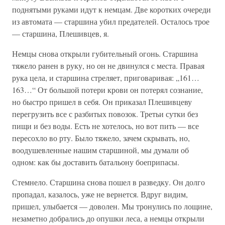
поднятыми руками идут к немцам. Две коротких очереди
из автомата — старшина убил предателей. Осталось трое
— старшина, Плешивцев, я.
Немцы снова открыли губительный огонь. Старшина
тяжело ранен в руку, но он не двинулся с места. Правая
рука цела, и старшина стреляет, приговаривая: „161…
163…“ От большой потери крови он потерял сознание,
но быстро пришел в себя. Он приказал Плешивцеву
перегрузить все с разбитых повозок. Третьи сутки без
пищи и без воды. Есть не хотелось, но вот пить — все
пересохло во рту. Было тяжело, зачем скрывать, но,
воодушевленные нашим старшиной, мы думали об
одном: как бы доставить батальону боеприпасы.
Стемнело. Старшина снова пошел в разведку. Он долго
пропадал, казалось, уже не вернется. Вдруг видим,
пришел, улыбается — доволен. Мы тронулись по лощине,
незаметно добрались до опушки леса, а немцы открыли