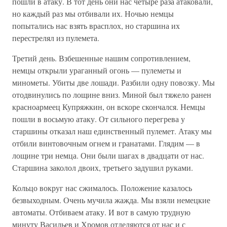
пошли в атаку. В тот день они нас четыре раза атаковали,
но каждый раз мы отбивали их. Ночью немцы
попытались нас взять врасплох, но старшина их
перестрелял из пулемета.
Третий день. Взбешенные нашим сопротивлением,
немцы открыли ураганный огонь — пулеметы и
минометы. Убиты две лошади. Разбили одну повозку. Мы
отодвинулись по лощине вниз. Миной был тяжело ранен
красноармеец Купряжкин, он вскоре скончался. Немцы
пошли в восьмую атаку. От сильного перегрева у
старшины отказал наш единственный пулемет. Атаку мы
отбили винтовочным огнем и гранатами. Глядим — в
лощине три немца. Они были шагах в двадцати от нас.
Старшина заколол двоих, третьего задушил руками.
Кольцо вокруг нас сжималось. Положение казалось
безвыходным. Очень мучила жажда. Мы взяли немецкие
автоматы. Отбиваем атаку. И вот в самую трудную
минуту Васильев и Хромов отделяются от нас и с