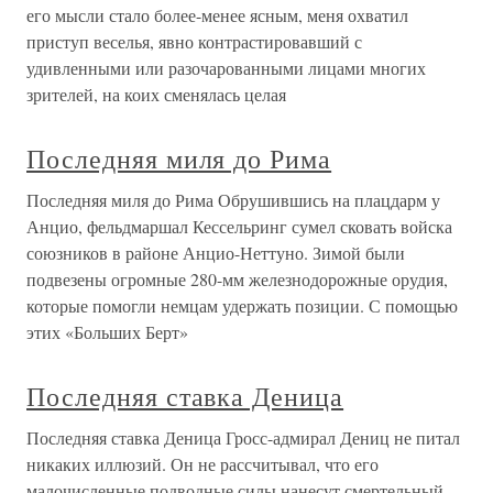
его мысли стало более-менее ясным, меня охватил
приступ веселья, явно контрастировавший с
удивленными или разочарованными лицами многих
зрителей, на коих сменялась целая
Последняя миля до Рима
Последняя миля до Рима Обрушившись на плацдарм у
Анцио, фельдмаршал Кессельринг сумел сковать войска
союзников в районе Анцио-Неттуно. Зимой были
подвезены огромные 280-мм железнодорожные орудия,
которые помогли немцам удержать позиции. С помощью
этих «Больших Берт»
Последняя ставка Деница
Последняя ставка Деница Гросс-адмирал Дениц не питал
никаких иллюзий. Он не рассчитывал, что его
малочисленные подводные силы нанесут смертельный