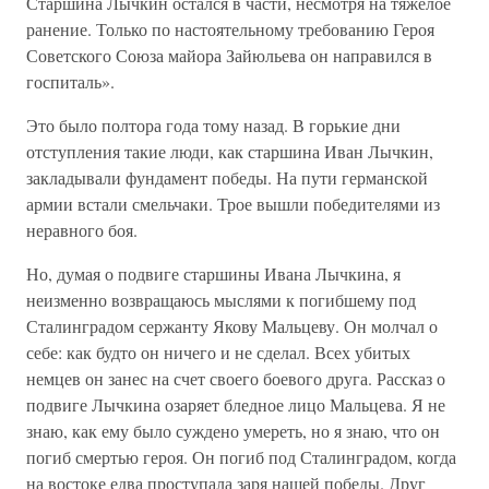
Старшина Лычкин остался в части, несмотря на тяжелое
ранение. Только по настоятельному требованию Героя
Советского Союза майора Зайюльева он направился в
госпиталь».
Это было полтора года тому назад. В горькие дни
отступления такие люди, как старшина Иван Лычкин,
закладывали фундамент победы. На пути германской
армии встали смельчаки. Трое вышли победителями из
неравного боя.
Но, думая о подвиге старшины Ивана Лычкина, я
неизменно возвращаюсь мыслями к погибшему под
Сталинградом сержанту Якову Мальцеву. Он молчал о
себе: как будто он ничего и не сделал. Всех убитых
немцев он занес на счет своего боевого друга. Рассказ о
подвиге Лычкина озаряет бледное лицо Мальцева. Я не
знаю, как ему было суждено умереть, но я знаю, что он
погиб смертью героя. Он погиб под Сталинградом, когда
на востоке едва проступала заря нашей победы. Друг