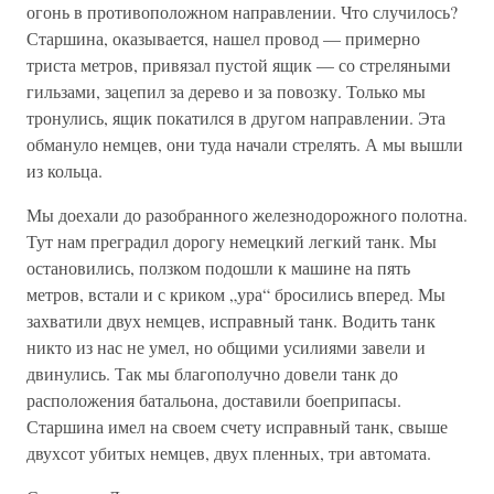
огонь в противоположном направлении. Что случилось?
Старшина, оказывается, нашел провод — примерно
триста метров, привязал пустой ящик — со стреляными
гильзами, зацепил за дерево и за повозку. Только мы
тронулись, ящик покатился в другом направлении. Эта
обмануло немцев, они туда начали стрелять. А мы вышли
из кольца.
Мы доехали до разобранного железнодорожного полотна.
Тут нам преградил дорогу немецкий легкий танк. Мы
остановились, ползком подошли к машине на пять
метров, встали и с криком „ура“ бросились вперед. Мы
захватили двух немцев, исправный танк. Водить танк
никто из нас не умел, но общими усилиями завели и
двинулись. Так мы благополучно довели танк до
расположения батальона, доставили боеприпасы.
Старшина имел на своем счету исправный танк, свыше
двухсот убитых немцев, двух пленных, три автомата.