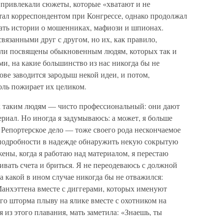
а привлекали сюжеты, которые «хватают и не
тал корреспондентом при Конгрессе, однако продолжал
вать истории о мошенниках, мафиози и шпионах.
вязанными друг с другом, но их, как правило,
были посвящены обыкновенным людям, которых так и
и, на какие большинство из нас никогда бы не
ове заводится зародыш некой идеи, и потом,
холь пожирает их целиком.
 к таким людям — чисто профессиональный: они дают
ал. Но иногда я задумываюсь: а может, я больше
? Репортерское дело — тоже своего рода нескончаемое
подробности в надежде обнаружить некую сокрытую
ны, когда я работаю над материалом, я перестаю
ивать счета и бриться. Я не переодеваюсь с должной
на какой в ином случае никогда бы не отважился:
анхэттена вместе с диггерами, которых именуют
го шторма плыву на ялике вместе с охотником на
я из этого плавания, мать заметила: «Знаешь, ты