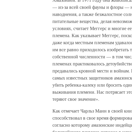
— из-за всей своей фауны и флоры — 
наводнения, а также безжалостное с
питательные вещества, делая невозмо
условиях, считает Меггерс и многие е
племена. Как указывает Меггерс, поско
даже когда местным племенам удавалос
им все равно приходилось изобретать 
собственной численности — в том числ
племенах практиковалось детоубийство
предавались кровной мести и войнам. 
самых известных защитников амазонски
убить ребенка-калеку или бросить од
выживания племени. Нас потрясает это
теряют свое значение».
Как отмечает Чарльз Манн в своей кни
способствовал в свое время формирован
согласно которому амазонские индейц
боливийского племени сирионо в начал