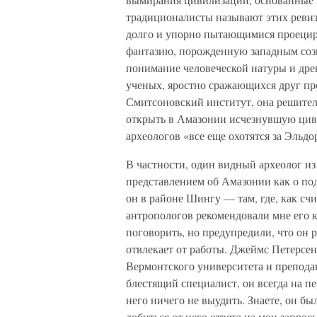
традиционалисты называют этих реви
долго и упорно пытающимися проеци
фантазию, порожденную западным соз
понимание человеческой натуры и древ
ученых, яростно сражающихся друг про
Смитсоновский институт, она решитель
открыть в Амазонии исчезнувшую цив
археологов «все еще охотятся за Эльдо
В частности, один видный археолог и
представлением об Амазонии как о под
он в районе Шингу — там, где, как счи
антропологов рекомендовали мне его к
поговорить, но предупредили, что он р
отвлекает от работы. Джеймс Петерсен
Вермонтского университета и препод
блестящий специалист, он всегда на пе
него ничего не выудить. Знаете, он бы
добиться от него ответа на мои запрос