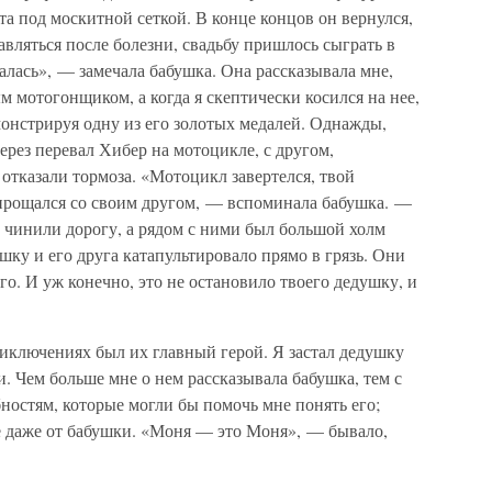
а под москитной сеткой. В конце концов он вернулся,
авляться после болезни, свадьбу пришлось сыграть в
палась», — замечала бабушка. Она рассказывала мне,
 мотогонщиком, а когда я скептически косился на нее,
монстрируя одну из его золотых медалей. Однажды,
ерез перевал Хибер на мотоцикле, с другом,
 отказали тормоза. «Мотоцикл завертелся, твой
прощался со своим другом, — вспоминала бабушка. —
 чинили дорогу, а рядом с ними был большой холм
ушку и его друга катапультировало прямо в грязь. Они
его. И уж конечно, это не остановило твоего дедушку, и
риключениях был их главный герой. Я застал дедушку
и. Чем больше мне о нем рассказывала бабушка, тем с
ностям, которые могли бы помочь мне понять его;
ее даже от бабушки. «Моня — это Моня», — бывало,