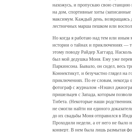
нахожусь, и пропускаю свою станцию в
на дом, спортивные хиты (записанные
максимум. Каждый день, возвращаясь д
лестничных марша пешком или воспол
Но когда я работаю над тем или иным 
истории о тайнах и приключениях — те
этому поводу Райдер Хаггард. Наскол
был мой дедушка Моня. Ему уже перева
Паркинсона. Бывало, он сидел, весь тр
Коннектикут, и безучастно глядел на г
приключениях. По ее словам, некогда 
фотограф с журналом «Нэшнл джиограф
пришельцев с Запада, которым позволи
Тибета. (Некоторые наши родственник
не смогли найти ни единого доказатель
до их свадьбы Моня отправился в Инди
Проходили недели, а от него не было 
конверт. В нем была лишь размытая фо