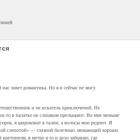
зонией
тся
нас зовет романтика. Но я и сейчас не могу
путешественник и не искатель приключений. Не
ки-то в палатке не слишком прельщают. Во мне меньше
сорок, я широковат в талии, а волосы мои редеют. Я
иной слепотой» — глазной болезнью, мешающей хорошо
кретинизм, в метро я то и дело забываю, где