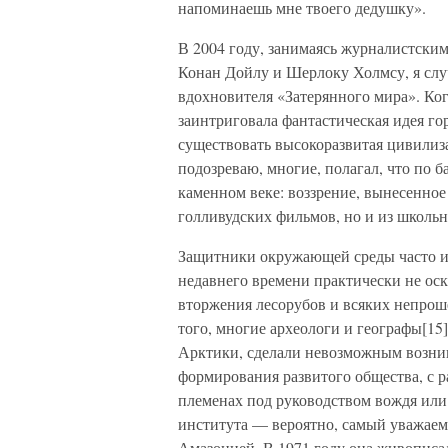
напоминаешь мне твоего дедушку».
В 2004 году, занимаясь журналистским
Конан Дойлу и Шерлоку Холмсу, я слу
вдохновителя «Затерянного мира». Ког
заинтриговала фантастическая идея го
существовать высокоразвитая цивилиза
подозреваю, многие, полагал, что по 
каменном веке: воззрение, вынесенное
голливудских фильмов, но и из школь
Защитники окружающей среды часто и
недавнего времени практически не ос
вторжения лесорубов и всяких непрош
того, многие археологи и географы[15
Арктики, сделали невозможным возни
формирования развитого общества, с р
племенах под руководством вождя или
института — вероятно, самый уважае
Амазонией. В 1971 году она живописал