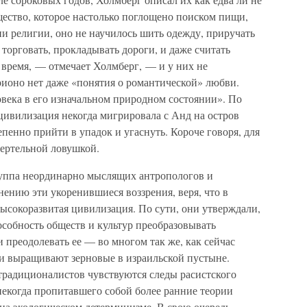
ество, которое настолько поглощено поиском пищи,
ни религии, оно не научилось шить одежду, приручать
орговать, прокладывать дороги, и даже считать
 время, — отмечает Холмберг, — и у них не
рионо нет даже «понятия о романтической» любви.
овека в его изначальном природном состоянии». По
цивилизация некогда мигрировала с Анд на остров
пенно прийти в упадок и угаснуть. Короче говоря, для
ертельной ловушкой.
группа неординарно мыслящих антропологов и
нению эти укоренившиеся воззрения, веря, что в
ысокоразвитая цивилизация. По сути, они утверждали,
собность обществ и культур преобразовывать
и преодолевать ее — во многом так же, как сейчас
и выращивают зерновые в израильской пустыне.
 традиционалистов чувствуются следы расистского
екогда пропитавшего собой более ранние теории
а экологическом детерминизме. В свою очередь,