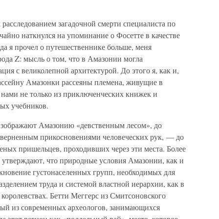
 расследованием загадочной смерти специалиста по
чайно наткнулся на упоминание о Фосетте в качестве
да я прочел о путешественнике больше, меня
рода Z: мысль о том, что в Амазонии могла
ция с великолепной архитектурой. До этого я, как и,
бассейну Амазонки рассеяны племена, живущие в
 нами не только из приключенческих книжек и
ных учебников.
зображают Амазонию «девственным лесом», до
кверненным прикосновениями человеческих рук, — до
еных пришельцев, проходивших через эти места. Более
] утверждают, что природные условия Амазонии, как и
кновение густонаселенных групп, необходимых для
азделением труда и системой властной иерархии, как в
 королевствах. Бетти Меггерс из Смитсоновского
мый из современных археологов, занимающихся
а этот регион как «поддельный рай», место, которое