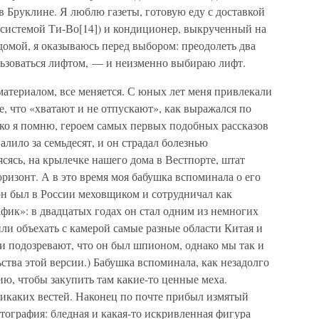
 Бруклине. Я люблю газеты, готовую еду с доставкой
 системой Ти-Во[14]) и кондиционер, выкрученный на
омой, я оказываюсь перед выбором: преодолеть два
ьзоваться лифтом, — и неизменно выбираю лифт.
материалом, все меняется. С юных лет меня привлекали
, что «хватают и не отпускают», как выражался по
ько я помню, героем самых первых подобных рассказов
лило за семьдесят, и он страдал болезнью
ясясь, на крылечке нашего дома в Вестпорте, штат
оризонт. А в это время моя бабушка вспоминала о его
он был в России меховщиком и сотрудничал как
ик»: в двадцатых годах он стал одним из немногих
ли объехать с камерой самые разные области Китая и
и подозревают, что он был шпионом, однако мы так и
ства этой версии.) Бабушка вспоминала, как незадолго
ю, чтобы закупить там какие-то ценные меха.
никаких вестей. Наконец по почте прибыл измятый
тография: бледная и какая-то искривленная фигура