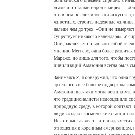
«самый отсталый народ в мире» — общ
что в нем не сложилось ни искусства, 
животных, строить надежные жилища, т
дальше чем до трех. «Они не измеряют
существует никакого календаря». У си
Они, заключает он, являют собой «чел
мнению Меггерс, одна более развитая 
Маражо, но лишь для того, чтобы посте
цивилизаций Амазония всегда была см
Занимаясь Z, я обнаружил, что одна 
археологов все больше подвергала сом
Амазонии все-таки могла возникнуть в
что традиционалисты недооценили спо
природную среду, в которой обитают, 
люди создают космические станции ил
Некоторые заявляют, что в идеях этих
отношения к коренным американцам, н
вымирания цивилизаций, основанные н