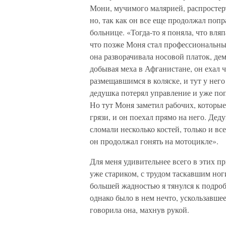
Мони, мучимого малярией, распростерт
но, так как он все еще продолжал попр
больнице. «Тогда-то я поняла, что вля
что позже Моня стал профессиональным
она разворачивала носовой платок, де
добывая меха в Афганистане, он ехал ч
размещавшимся в коляске, и тут у него
дедушка потерял управление и уже по
Но тут Моня заметил рабочих, которые
грязи, и он поехал прямо на него. Дед
сломали несколько костей, только и вс
он продолжал гонять на мотоцикле».
Для меня удивительнее всего в этих п
уже стариком, с трудом таскавшим ног
большей жадностью я тянулся к подроб
однако было в нем нечто, ускользавш
говорила она, махнув рукой.