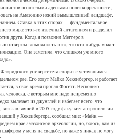
зионистов оголтелыми адептами политкорректности,
ровать на Амазонию некий вымышленный ландшафт,
нанием. Ставка в этих спорах — фундаментальное
него мира: этот-то извечный антагонизм и разделил
тив друга. Когда я позвонил Меггерс в
но отвергла возможность того, что кто-нибудь может
илизацию. Она заметила, что слишком уж много
радо».
з Флоридского университета спорит с устоявшимся
дельном рае. Его зовут Майкл Хекенбергер, и работает
тается, в свое время пропал Фосетт. Несколько
ак человека, с которым мне надо непременно
едко вылезает из джунглей и избегает всего, что
, возглавлявший в 2005 году факультет антропологии
ававший у Хекенбергера, сообщил мне: «Майк —
реднем крае амазонской археологии, но, боюсь, вам из
л шафером у меня на свадьбе, но даже я никак не могу
ы».