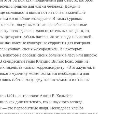
неблагоприятно для жизни человека. Дожди и
олнце вымывают и выжигают из почвы важнейшие
жным масштабное земледелие. В таких суровых
е коллеги, могут выжить лишь небольшие кочевые
льку почва дает так мало питательных веществ, то,
ь преодолеть убыль населения от голода и болезней,
так называемые культурные суррогаты для контроля
е и убивать своих же сородичей. В некоторых
, некоторые бросали своих больных в лесу или широко
В семидесятые годы Клаудио Вильяс Боас, один из
х индейцев, сказал корреспонденту: «Это джунгли, и
инокого мужчину может оказаться необходимым для
 лишь сейчас, когда джунгли исчезают и их законы
ге «1491», антрополог Аллан Р. Холмберг
ию как дилетантского, так и научного взгляда,
ы — это первобытные люди. Исследовав членов
е сороковых годов, Холмберг описал их как едва ли не