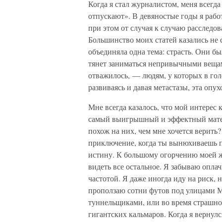
Когда я стал журналистом, меня всегд
отпускают». В девяностые годы я рабо
при этом от случая к случаю расследо
Большинство моих статей казались не с
объединяла одна тема: страсть. Они 
тянет заниматься непривычными вещам
отважилось, — людям, у которых в гол
развиваясь и давая метастазы, эта опу
Мне всегда казалось, что мой интерес
самый выигрышный и эффектный матери
похож на них, чем мне хочется верить
приключение, когда ты вынюхиваешь 
истину. К большому огорчению моей же
видеть все остальное. Я забываю оплач
частотой. Я даже иногда иду на риск, 
проползаю сотни футов под улицами М
туннельщиками, или во время страшно
гигантских кальмаров. Когда я вернулс