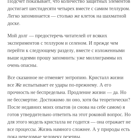
Подсчет показывает, что количество защитных элементов
достигает шестидесяти четырех вместе с самим теллуром.
Легко запоминается — столько же клеток на шахматной
доске.
Мой долг — предостеречь читателей от всяких
экспериментов с теллуром и селеном. И прежде чем
перейти к следующему разделу, вместе с изложенными
выше идеями прошу запомнить: уже миллиграммы их
очень опасны.
Все сказанное не отменяет энтропию. Кристалл жизни
все Же испытывает ее удары по-прежнему. А его
прочность не беспредельна. Продление жизни — да. Но
не бессмертие. Достижимо ли оно, хотя бы теоретически?
После недавних моих опытов (и снова на себе самом) я
готов утвердительно ответить на этот роковой вопрос. Но
для этого модель кристалла не годится — она отражает не
все процессы. Жизнь намного сложнее. А у природы есть
пока неведомые человеку резервы.