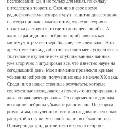
исследований (да и не только для меня), по складу
интеллекта я теоретик. Окончив в свое время
радиофизическую аспирантуру и защитив диссертацию,
навсегда привык к мысли о том, что если теория и
практика расходятся, то где-то допущена ошибка. А
данные расходились: нейронов прибавлялось как
минимум втрое-вчетверо больше, чем следовало. Этот
драматический ход событий заставил меня углубиться в
тщательное изучение всех опубликованных данных —
уже вторично я штудировал все, что известно науке на
сегодняшний день. Мое внимание привлекли кривые
убывания нейронов, полученные еще в начале XX века.
Среди них я нашел странные результаты, которые
современные исследователи почему-то игнорировали и
даже «подкорректировали». По современным данным
выходило: нейроны убывают равномерно. По старым
результатам, полученным путем исследования кусочков
растертой в ступке мозговой ткани, все было не так.
Примерно до тридцатилетнего возраста нейроны