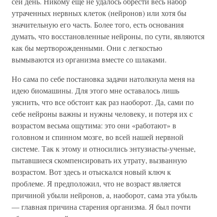
сей день. Никому еще не удалось обрести весь набор
утраченных нервных клеток (нейронов) или хотя бы
значительную его часть. Более того, есть основания
думать, что восстановленные нейроны, по сути, являются
как бы мертворожденными. Они с легкостью
вымываются из организма вместе со шлаками.
Но сама по себе постановка задачи натолкнула меня на
идею биомашины. Для этого мне оставалось лишь
уяснить, что все обстоит как раз наоборот. Да, сами по
себе нейроны важны и нужны человеку, и потеря их с
возрастом весьма ощутима: это они «работают» в
головном и спинном мозге, во всей нашей нервной
системе. Так к этому и относились энтузиасты-ученые,
пытавшиеся скомпенсировать их утрату, вызванную
возрастом. Вот здесь и отыскался новый ключ к
проблеме. Я предположил, что не возраст является
причиной убыли нейронов, а, наоборот, сама эта убыль
— главная причина старения организма. Я был почти