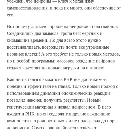
убежден, что нейроны — ключ к механизму
самовосстановления, и пока их много, они обеспечивают
его.
Вот почему для меня проблема нейронов стала главной.
Соединились два замысла: тропа бессмертных и
биомашинз времени. Но для всего этого нужно
восстанавливать, возрождать почти все утраченные
нервные клетки! А это требует не только новых методов,
но и особой программы: массовое рождение нейронов
создает качественно новые нагрузки на организм.
Как ни пытался я выжать из РНК все достижимое,
полезный эффект таял на глазах. Только новый подход с
использованием динамики биохимических реакций
позволил наконец получить результаты. Новый
генетический материал я назвал нейрогеном. В него
входит и РНК, но он содержит и другие важнейшие
компоненты, о роли которых я и не подозревал до поры
до времени. Само слово «нейроген» означает: