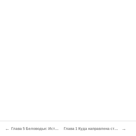
←
→
Глава 5 Беловодье: Истоки легенды
Глава 1 Куда направлена стрела времени