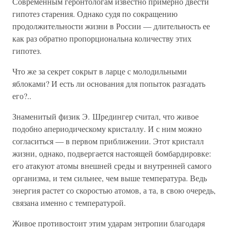
Современным геронтологам известно примерно двести
гипотез старения. Однако судя по сокращению
продолжительности жизни в России — длительность ее
как раз обратно пропорциональна количеству этих
гипотез.
Что же за секрет сокрыт в ларце с молодильными
яблоками? И есть ли основания для попыток разгадать
его?..
Знаменитый физик Э. Шредингер считал, что живое
подобно апериодическому кристаллу. И с ним можно
согласиться — в первом приближении. Этот кристалл
жизни, однако, подвергается настоящей бомбардировке:
его атакуют атомы внешней среды и внутренней самого
организма, и тем сильнее, чем выше температура. Ведь
энергия растет со скоростью атомов, а та, в свою очередь,
связана именно с температурой.
Живое противостоит этим ударам энтропии благодаря